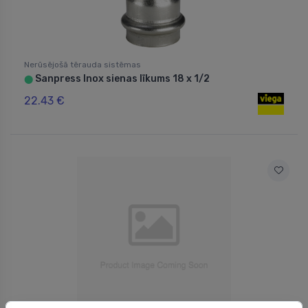
Nerūsējošā tērauda sistēmas
Sanpress Inox sienas līkums 18 x 1/2
⬤
22.43 €