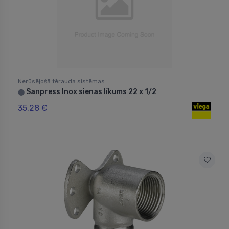
Nerūsējošā tērauda sistēmas
Sanpress Inox sienas līkums 22 x 1/2
⬤
35.28 €