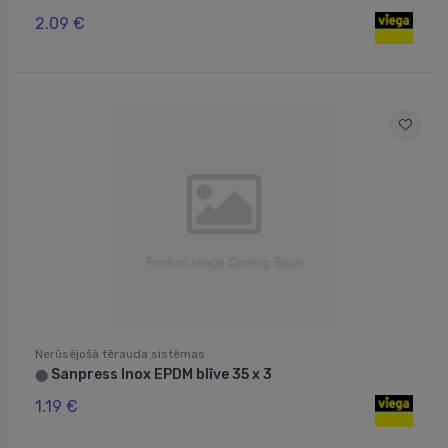
2.09 €
Nerūsējošā tērauda sistēmas
Sanpress Inox EPDM blīve 35 x 3
⬤
1.19 €