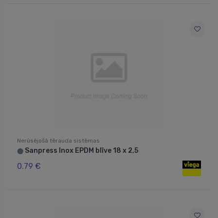
Nerūsējošā tērauda sistēmas
Sanpress Inox EPDM blīve 18 x 2,5
⬤
0.79 €