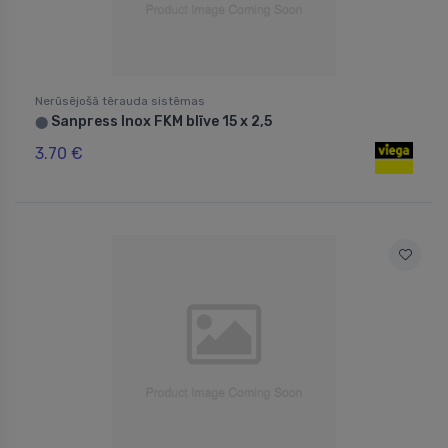
Nerūsējošā tērauda sistēmas
Sanpress Inox FKM blīve 15 x 2,5
⬤
3.70 €