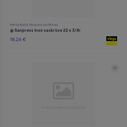
Nerūsējošā tērauda sistēmas
Sanpress Inox saskrūve 22 x 3/4i
⬤
18.26 €