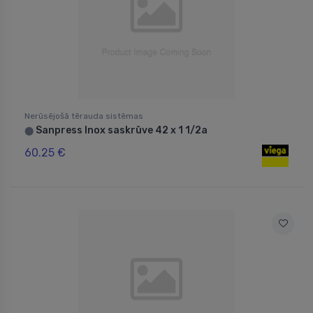
Nerūsējošā tērauda sistēmas
Sanpress Inox saskrūve 42 x 1 1/2a
⬤
60.25 €