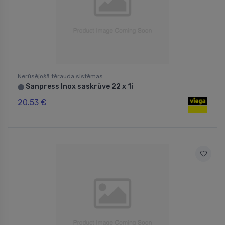
Nerūsējošā tērauda sistēmas
Sanpress Inox saskrūve 22 x 1i
⬤
20.53 €