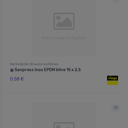
Nerūsējošā tērauda sistēmas
Sanpress Inox EPDM blīve 15 x 2,5
⬤
0.58 €