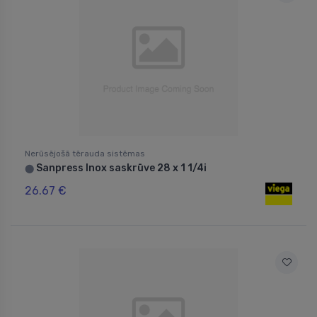
Nerūsējošā tērauda sistēmas
Sanpress Inox saskrūve 28 x 1 1/4i
⬤
26.67 €