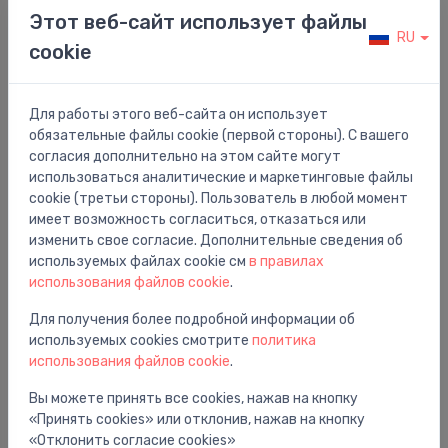
Этот веб-сайт использует файлы
Nerūsējošā tērauda sistēmas
RU
cookie
Sanpress Inox sienas līkums 15 x 1/2
⬤
21.13 €
Для работы этого веб-сайта он использует
обязательные файлы cookie (первой стороны). С вашего
согласия дополнительно на этом сайте могут
использоваться аналитические и маркетинговые файлы
cookie (третьи стороны). Пользователь в любой момент
имеет возможность согласиться, отказаться или
изменить свое согласие. Дополнительные сведения об
используемых файлах cookie см
в правилах
использования файлов cookie
.
Для получения более подробной информации об
используемых cookies смотрите
политика
использования файлов cookie
.
Вы можете принять все cookies, нажав на кнопку
Nerūsējošā tērauda sistēmas
«Принять cookies» или отклонив, нажав на кнопку
Sanpress Inox korķis 35
⬤
«Отклонить согласие cookies»