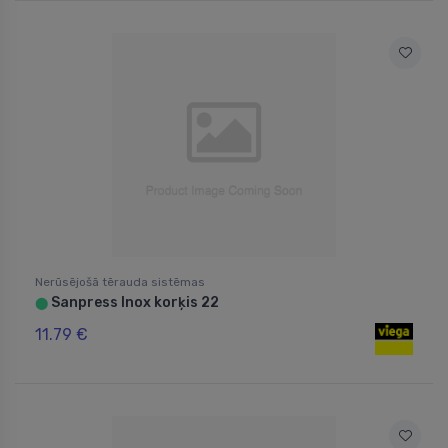
Nerūsējošā tērauda sistēmas
Sanpress Inox korķis 22
⬤
11.79 €