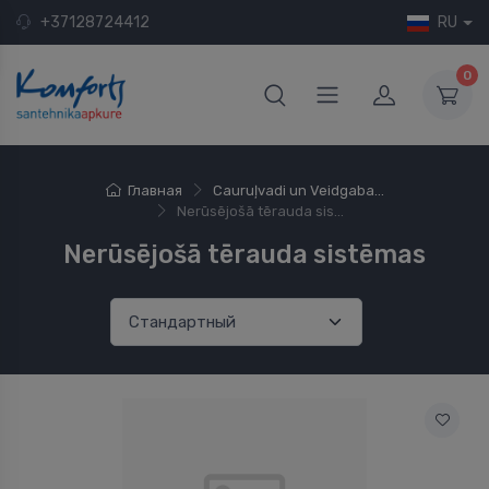
+37128724412
RU
0
Главная
Cauruļvadi un Veidgaba...
Nerūsējošā tērauda sis...
Nerūsējošā tērauda sistēmas