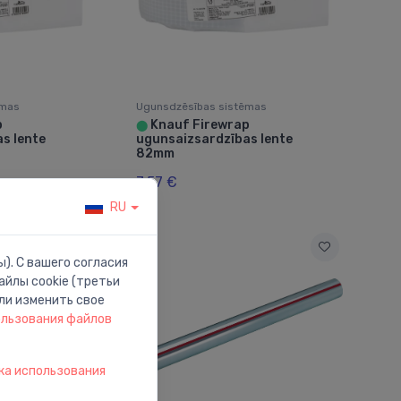
ēmas
Ugunsdzēsības sistēmas
p
Knauf Firewrap
⬤
s lente
ugunsaizsardzības lente
82mm
7.57 €
RU
). С вашего согласия
йлы cookie (третьи
ли изменить свое
ользования файлов
ка использования