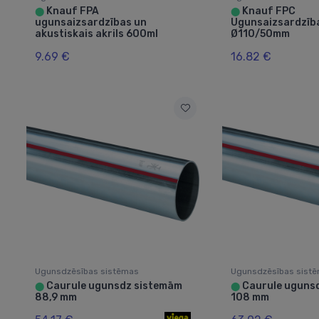
Knauf FPA
Knauf FPC
⬤
⬤
ugunsaizsardzības un
Ugunsaizsardzīb
akustiskais akrils 600ml
Ø110/50mm
9.69 €
16.82 €
Ugunsdzēsības sistēmas
Ugunsdzēsības sist
Caurule ugunsdz sistemām
Caurule uguns
⬤
⬤
88,9 mm
108 mm