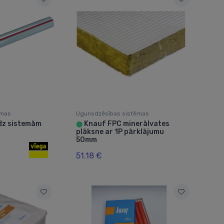
ēmas
Ugunsdzēsības sistēmas
dz sistemām
Knauf FPC minerālvates
⬤
plāksne ar 1P pārklājumu
50mm
51.18 €