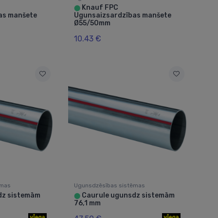
Knauf FPC
⬤
as manšete
Ugunsaizsardzības manšete
Ø55/50mm
10.43 €
ēmas
Ugunsdzēsības sistēmas
dz sistemām
Caurule ugunsdz sistemām
⬤
76,1 mm