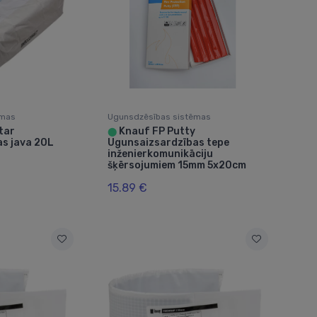
ēmas
Ugunsdzēsības sistēmas
tar
Knauf FP Putty
⬤
s java 20L
Ugunsaizsardzības tepe
inženierkomunikāciju
šķērsojumiem 15mm 5x20cm
15.89 €