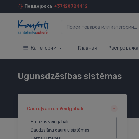
Поддержка
+37128724412
Категории
Главная
Распродажа
Ugunsdzēsības sistēmas
Cauruļvadi un Veidgabali
Bronzas veidgabali
Daudzslāņu cauruļu sistēmas
Dārza šļūtenes