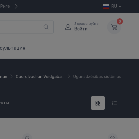
 Риге
RU
0
Здравствуйте!
Войти
сультация
вная
Cauruļvadi un Veidgaba...
Ugunsdzēsības sistēmas
укты