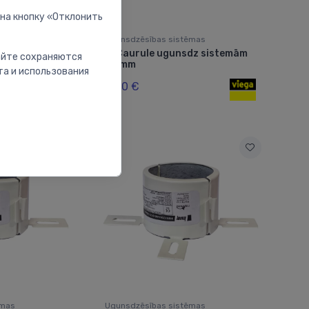
 на кнопку «Отклонить
ēmas
Ugunsdzēsības sistēmas
Caurule ugunsdz sistemām
⬤
сайте сохраняются
as pārklājums
22 mm
та и использования
6.20 €
ēmas
Ugunsdzēsības sistēmas