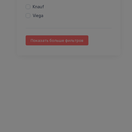
Piederumi
Knauf
Polietilēna cauruļu sistēma
Viega
Raxofix sistēma
Rozetes
Sietveida filtri
Показать больше фильтров
Siltumtrases
Tērauda cauruļu sistemas
Ugunsdzēsības sistēmas
Uponor Q&E sistēma
Čuguna veidgabali