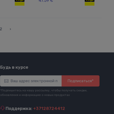
47.59 €
2
›
Будь в курсе
Подписаться*
*Подпишитесь на нашу рассылку, чтобы получать скидки,
обновления и информацию о новых продуктах
Поддержка:
+37128724412