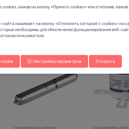
 cookies, нажав на кнопку «Принять cookies» или отклонив, нажав
Ugunsdzēsības sistēmas
Ugunsdzēsības sist
Knauf Firewrap
Knauf FPC
⬤
⬤
-сайта нажимает на кнопку «Отклонить согласие с cookies» на 
ugunsaizsardzības lente 55mm
ugunsaizsardzīb
 которые необходимы для обеспечения функционирования веб-сай
8L
5.11 €
огласия пользователя.
98.92 €
cookie
Настройка параметров
Отказать
Ugunsdzēsības sistēmas
Ugunsdzēsības sist