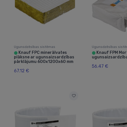
Ugunsdzēsības sistēmas
Ugunsdzēsības sist
Knauf FPC minerālvates
Knauf FPM Mor
⬤
⬤
plāksne ar ugunsaizsardzības
ugunsaizsardzība
pārklājumu 600x1200x60 mm
56.47 €
67.12 €