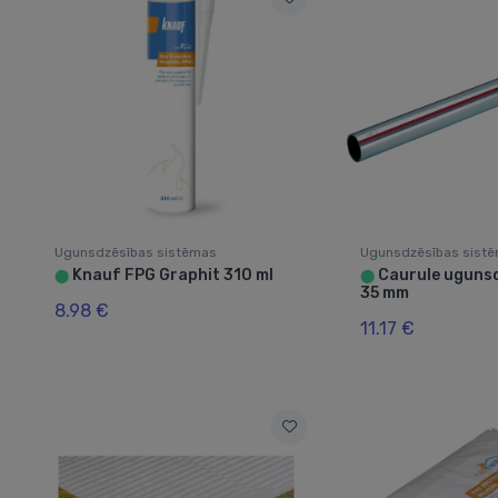
Ugunsdzēsības sistēmas
Ugunsdzēsības sist
Knauf FPG Graphit 310 ml
Caurule uguns
⬤
⬤
35 mm
8.98 €
11.17 €