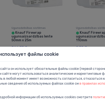
Ugunsdzēsības sistēmas
Ugunsdzēsības sist
Knauf Firewrap
Knauf Firewra
⬤
⬤
ugunsaizsardzības lente
ugunsaizsardzība
50mm x 25m
110mm
266.37 €
9.78 €
использует файлы cookie
сайта он использует обязательные файлы cookie (первой стороны
м сайте могут использоваться аналитические и маркетинговые фа
ль в любой момент имеет возможность согласиться, отказаться и
ьные сведения об используемых файлах cookie см
в правилах исп
подробной информации об используемых cookies смотрите
полити