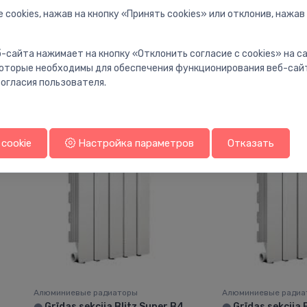
 cookies, нажав на кнопку «Принять cookies» или отклонив, нажав
Алюминиевые радиаторы
Алюминиевые радиа
Grīdas sekcija Blitz Super B4
Grīdas sekcija 
⬤
⬤
500/100 1 sekc., L=80mm,
350/100 1 sekc.,
-сайта нажимает на кнопку «Отклонить согласие с cookies» на 
grīdas piesl. (kreisā puse)
grīdas piesl. (kre
 которые необходимы для обеспечения функционирования веб-сай
огласия пользователя.
92.00 €
92.00 €
cookie
Настройка параметров
Отказать
Алюминиевые радиаторы
Алюминиевые радиа
Grīdas sekcija Blitz Super B4
Grīdas sekcija 
⬤
⬤