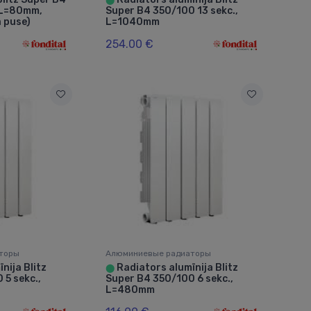
 L=80mm,
Super B4 350/100 13 sekc.,
ā puse)
L=1040mm
254.00 €
торы
Алюминиевые радиаторы
nija Blitz
Radiators alumīnija Blitz
⬤
 5 sekc.,
Super B4 350/100 6 sekc.,
L=480mm