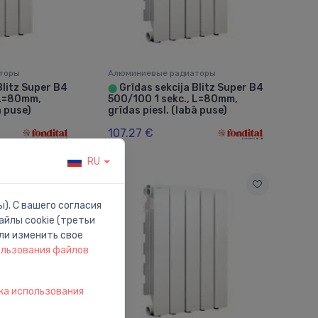
торы
Алюминиевые радиаторы
Blitz Super B4
Grīdas sekcija Blitz Super B4
⬤
 L=80mm,
500/100 1 sekc., L=80mm,
ā puse)
grīdas piesl. (labā puse)
107.27 €
RU
). С вашего согласия
йлы cookie (третьи
ли изменить свое
ользования файлов
ка использования