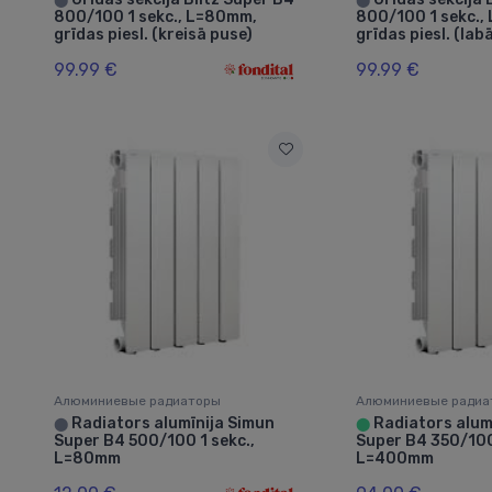
800/100 1 sekc., L=80mm,
800/100 1 sekc.,
grīdas piesl. (kreisā puse)
grīdas piesl. (lab
99.99 €
99.99 €
Алюминиевые радиаторы
Алюминиевые радиа
Radiators alumīnija Simun
Radiators alumī
⬤
⬤
Super B4 500/100 1 sekc.,
Super B4 350/100
L=80mm
L=400mm