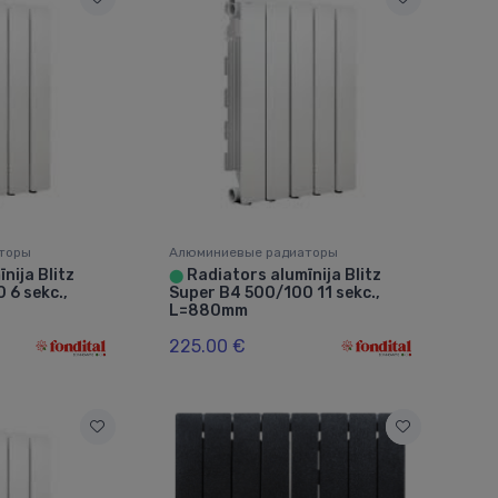
торы
Алюминиевые радиаторы
nija Blitz
Radiators alumīnija Blitz
⬤
 6 sekc.,
Super B4 500/100 11 sekc.,
L=880mm
225.00 €