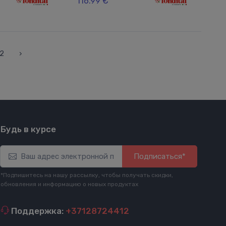
116.99 €
2
›
Будь в курсе
Подписаться*
*Подпишитесь на нашу рассылку, чтобы получать скидки,
обновления и информацию о новых продуктах
Поддержка:
+37128724412