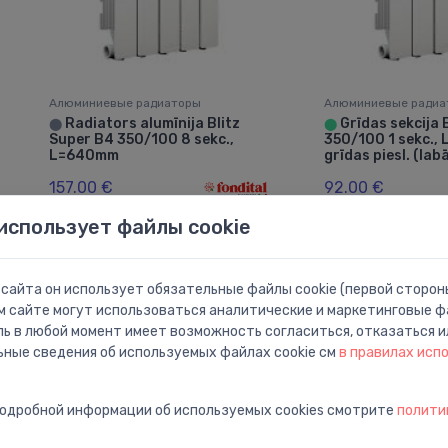
Алюминиевые радиаторы
Алюминиевые радиа
Radiators alumīnija Blitz
Grīdas sekcija 
⬤
⬤
Super B4 350/100 8 sekc.,
350/100 1 sekc.,
L=640mm
grīdas piesl. (lab
157.00 €
92.00 €
использует файлы cookie
сайта он использует обязательные файлы cookie (первой стороны
м сайте могут использоваться аналитические и маркетинговые фа
ль в любой момент имеет возможность согласиться, отказаться и
ьные сведения об используемых файлах cookie см
в правилах исп
подробной информации об используемых cookies смотрите
полити