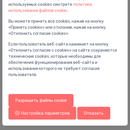
Вам также может понравиться
используемых cookies смотрите
политика
использования файлов cookie
.
Вы можете принять все cookies, нажав на кнопку
«Принять cookies» или отклонив, нажав на кнопку
«Отклонить согласие cookies»
Если пользователь веб-сайта нажимает на кнопку
«Отклонить согласие с cookies» на сайте сохраняются
технические cookies, которые необходимы для
обеспечения функционирования веб-сайта и
использования которого не требуют согласия
пользователя.
Алюминиевые радиаторы
Ал
10
radiators alumīnija Blitz Super B4 350/100 5
ra
sekc., L=400mm
se
Разрешить файлы cookie
94.00 €
19
Настройка параметров
Отказать