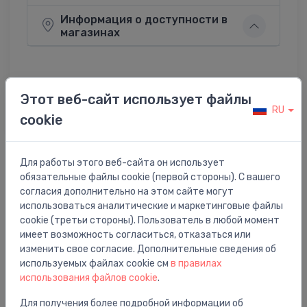
Информация о доступности в
магазинах
Этот веб-сайт использует файлы
Поделиться:
Twitter
Facebook
RU
cookie
Для работы этого веб-сайта он использует
Описание товара
обязательные файлы cookie (первой стороны). С вашего
согласия дополнительно на этом сайте могут
использоваться аналитические и маркетинговые файлы
radiators alumīnija Blitz Super B4 500/100 7 sekc.,
cookie (третьи стороны). Пользователь в любой момент
L=560mm
имеет возможность согласиться, отказаться или
изменить свое согласие. Дополнительные сведения об
используемых файлах cookie см
в правилах
использования файлов cookie
.
Для получения более подробной информации об