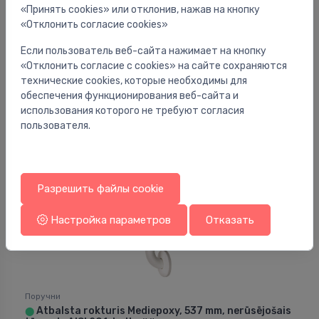
«Принять cookies» или отклонив, нажав на кнопку
Поручни
«Отклонить согласие cookies»
Atbalsta rokturis Medinox, 615 mm, kreisā puse,
⬤
matēts nerūsējošais tērauds AISI 304
Если пользователь веб-сайта нажимает на кнопку
«Отклонить согласие с cookies» на сайте сохраняются
165.00 €
технические cookies, которые необходимы для
обеспечения функционирования веб-сайта и
использования которого не требуют согласия
пользователя.
Разрешить файлы cookie
Настройка параметров
Отказать
Поручни
Atbalsta rokturis Mediepoxy, 537 mm, nerūsējošais
⬤