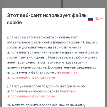
Этот веб-сайт использует файлы
RU
Поручни
cookie
Atbalsta rokturis Medinox, paceļams, ar atbalstu
⬤
pret grīdu,821x750 mm, matēts nerūsējošais tērauds
174.00 €
Для работы этого веб-сайта он использует
обязательные файлы cookie (первой стороны). С вашего
согласия дополнительно на этом сайте могут
использоваться аналитические и маркетинговые файлы
cookie (третьи стороны). Пользователь в любой момент
имеет возможность согласиться, отказаться или
изменить свое согласие. Дополнительные сведения об
используемых файлах cookie см
в правилах
использования файлов cookie
.
Для получения более подробной информации об
используемых cookies смотрите
политика
использования файлов cookie
.
Вы можете принять все cookies, нажав на кнопку