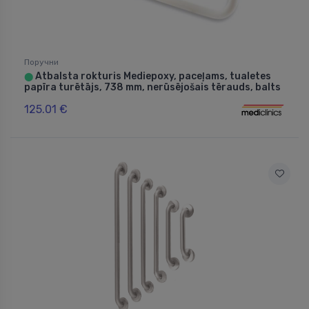
Поручни
Atbalsta rokturis Mediepoxy, paceļams, tualetes
⬤
papīra turētājs, 738 mm, nerūsējošais tērauds, balts
125.01 €