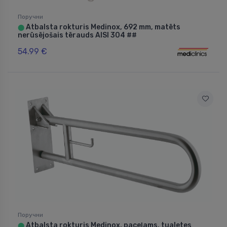
Поручни
Atbalsta rokturis Medinox, 692 mm, matēts
⬤
nerūsējošais tērauds AISI 304 ##
54.99 €
Поручни
Atbalsta rokturis Medinox, paceļams, tualetes
⬤