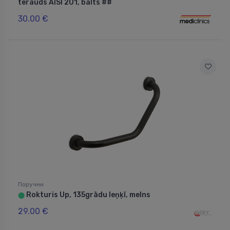
tērauds AISI 201, balts ##
30.00 €
Поручни
Rokturis Up, 135grādu leņķī, melns
⬤
29.00 €