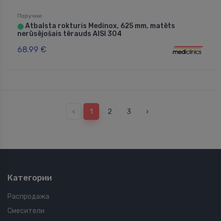
Поручни
Atbalsta rokturis Medinox, 625 mm, matēts
⬤
nerūsējošais tērauds AISI 304
68.99 €
‹
1
2
3
›
Категории
Распродажа
Смесители