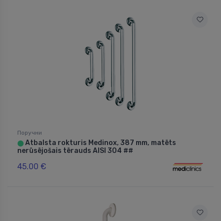
Поручни
Atbalsta rokturis Medinox, 387 mm, matēts
⬤
nerūsējošais tērauds AISI 304 ##
45.00 €