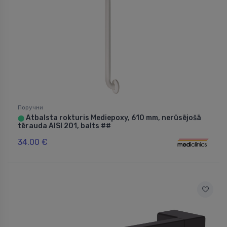
Поручни
Atbalsta rokturis Mediepoxy, 610 mm, nerūsējošā
⬤
tērauda AISI 201, balts ##
34.00 €