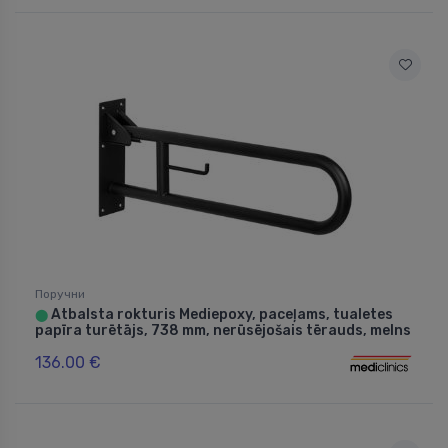
Поручни
Atbalsta rokturis Mediepoxy, paceļams, tualetes
⬤
papīra turētājs, 738 mm, nerūsējošais tērauds, melns
136.00 €