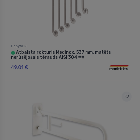
Поручни
Atbalsta rokturis Medinox, 537 mm, matēts
⬤
nerūsējošais tērauds AISI 304 ##
49.01 €