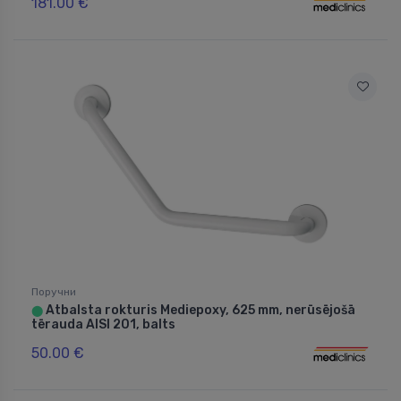
181.00 €
Поручни
Atbalsta rokturis Mediepoxy, 625 mm, nerūsējošā
⬤
tērauda AISI 201, balts
50.00 €