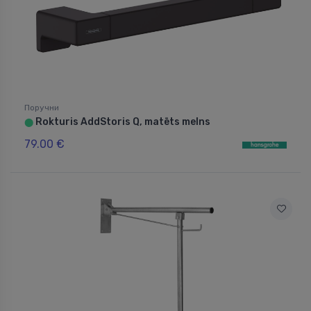
Поручни
Rokturis AddStoris Q, matēts melns
⬤
79.00 €