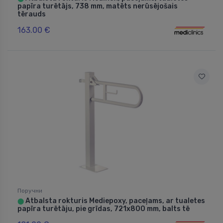
papīra turētājs, 738 mm, matēts nerūsējošais
tērauds
163.00 €
Поручни
Atbalsta rokturis Mediepoxy, paceļams, ar tualetes
⬤
papīra turētāju, pie grīdas, 721x800 mm, balts tē