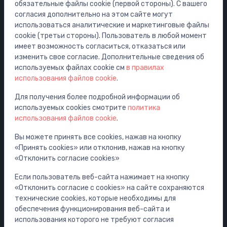
обязательные файлы cookie (первой стороны). С вашего
Категории
согласия дополнительно на этом сайте могут
использоваться аналитические и маркетинговые файлы
Распродажа
cookie (третьи стороны). Пользователь в любой момент
Смесители
имеет возможность согласиться, отказаться или
изменить свое согласие. Дополнительные сведения об
Раковины
используемых файлах cookie см
в правилах
Унитазы
использования файлов cookie
.
Ванны
Для получения более подробной информации об
Душ
используемых cookies смотрите
политика
использования файлов cookie
.
Аксессуары для ванной комнаты
Мебель
Вы можете принять все cookies, нажав на кнопку
«Принять cookies» или отклонив, нажав на кнопку
Инсталляции
«Отклонить согласие cookies»
Сифоны
Если пользователь веб-сайта нажимает на кнопку
Водостоки для пола и ванной
«Отклонить согласие с cookies» на сайте сохраняются
Трубопроводы и арматура
технические cookies, которые необходимы для
обеспечения функционирования веб-сайта и
Информация об аккаунте и доставке
использования которого не требуют согласия