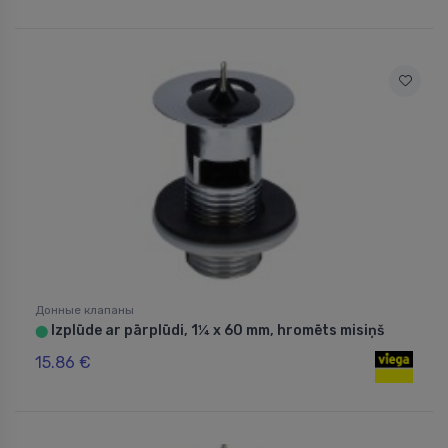
Донные клапаны
Izplūde ar pārplūdi, 1¼ x 60 mm, hromēts misiņš
⬤
15.86 €