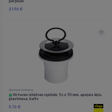
pārplūdi
21.96 €
Донные клапаны
Virtuves izlietnes izplūde, 1½ x 70 mm, apaļais āķis,
⬤
plastmasa, balts
5.76 €