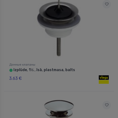
Донные клапаны
Izplūde, 1½ , īsā, plastmasa, balts
⬤
3.63 €