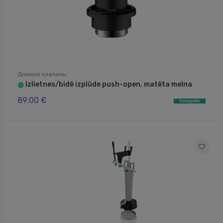
Донные клапаны
Izlietnes/bidē izplūde push-open, matēta melna
⬤
89.00 €