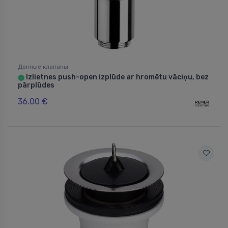
Донные клапаны
Izlietnes push-open izplūde ar hromētu vāciņu, bez
⬤
pārplūdes
36.00 €