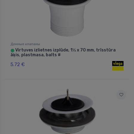
Донные клапаны
Virtuves izlietnes izplūde, 1½ x 70 mm, trīsstūra
⬤
āķis, plastmasa, balts #
5.72 €