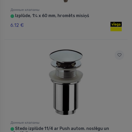
Донные клапаны
Izplūde, 1¼ x 60 mm, hromēts misiņš
⬤
6.12 €
Донные клапаны
Stedo izplūde 11/4 ar Push autom. noslēgu un
⬤