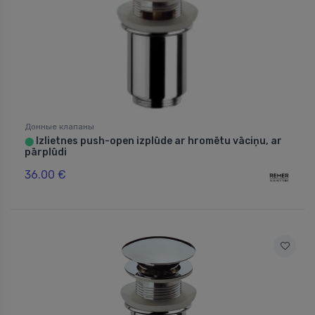
Донные клапаны
Izlietnes push-open izplūde ar hromētu vāciņu, ar
⬤
pārplūdi
36.00 €