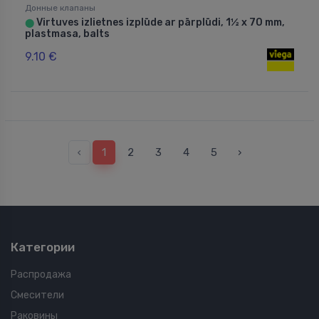
Донные клапаны
Virtuves izlietnes izplūde ar pārplūdi, 1½ x 70 mm,
⬤
plastmasa, balts
9.10 €
‹
1
2
3
4
5
›
Категории
Распродажа
Смесители
Раковины