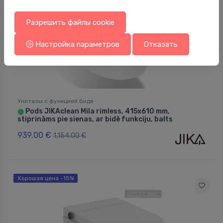
Разрешить файлы cookie
Настройка параметров
Отказать
Унитазы с функцией биде
Pods JIKAclean Mila rimless, 415x610 mm,
⬤
stiprināms pie sienas, ar bidē funkciju, balts
939.00 €
1,154.00 €
Хорошая цена -15%