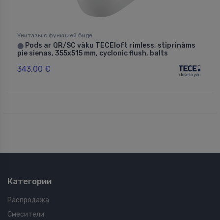
Унитазы с функцией биде
Pods ar QR/SC vāku TECEloft rimless, stiprināms
⬤
pie sienas, 355x515 mm, cyclonic flush, balts
343.00 €
Категории
Распродажа
Смесители