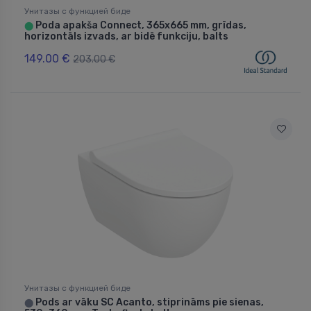
Унитазы с функцией биде
Poda apakša Connect, 365x665 mm, grīdas,
⬤
horizontāls izvads, ar bidē funkciju, balts
149.00 €
203.00 €
Унитазы с функцией биде
Pods ar vāku SC Acanto, stiprināms pie sienas,
⬤