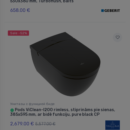
530x360 mm, Turboflush, balts
658.00 €
Sale -52%
Унитазы с функцией биде
Pods ViClean-I200 rimless, stiprināms pie sienas,
⬤
385x595 mm, ar bidē funkciju, pure black CP
2,679.00 €
5,577.00 €