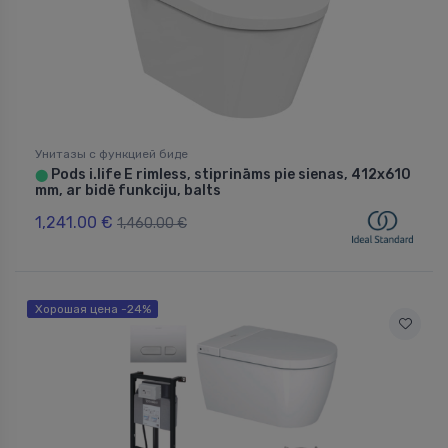
Унитазы с функцией биде
Pods i.life E rimless, stiprināms pie sienas, 412x610
⬤
mm, ar bidē funkciju, balts
1,241.00 €
1,460.00 €
Хорошая цена -24%