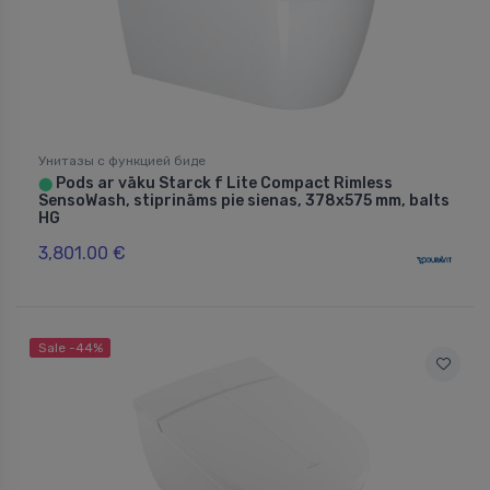
Унитазы с функцией биде
Pods ar vāku Starck f Lite Compact Rimless
⬤
SensoWash, stiprināms pie sienas, 378x575 mm, balts
HG
3,801.00 €
Sale -44%