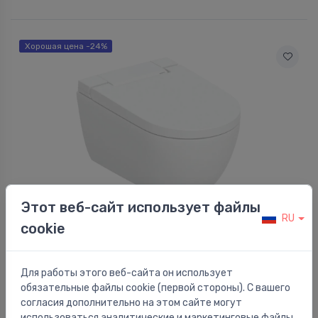
Хорошая цена -24%
Этот веб-сайт использует файлы
RU
Унитазы с функцией биде
cookie
Pods Aquaclean Alba, stiprināms pie sienas,
⬤
375x565 mm, ar bidē funkciju, balts KeraTect
999.00 €
1,318.00 €
Для работы этого веб-сайта он использует
обязательные файлы cookie (первой стороны). С вашего
согласия дополнительно на этом сайте могут
использоваться аналитические и маркетинговые файлы