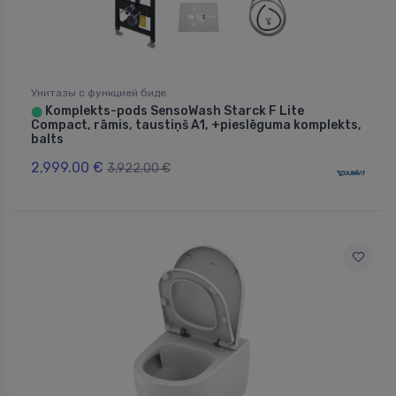
Унитазы с функцией биде
Komplekts-pods SensoWash Starck F Lite
⬤
Compact, rāmis, taustiņš A1, +pieslēguma komplekts,
balts
2,999.00 €
3,922.00 €