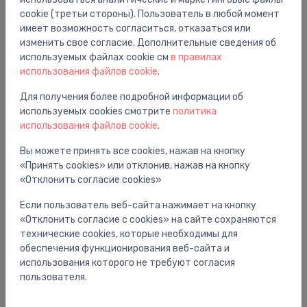
Хорошая цена -28%
cookie (третьи стороны). Пользователь в любой момент
имеет возможность согласиться, отказаться или
изменить свое согласие. Дополнительные сведения об
используемых файлах cookie см
в правилах
использования файлов cookie
.
Для получения более подробной информации об
используемых cookies смотрите
политика
использования файлов cookie
.
Вы можете принять все cookies, нажав на кнопку
«Принять cookies» или отклонив, нажав на кнопку
Унитазы с функцией биде
«Отклонить согласие cookies»
Komplekts-pods SensoWash Starck F Plus, rāmis,
⬤
taustiņš A2 +pieslēguma komplekts, balts
Если пользователь веб-сайта нажимает на кнопку
4,998.99 €
«Отклонить согласие с cookies» на сайте сохраняются
6,924.00 €
технические cookies, которые необходимы для
обеспечения функционирования веб-сайта и
использования которого не требуют согласия
пользователя.
Хорошая цена -19%