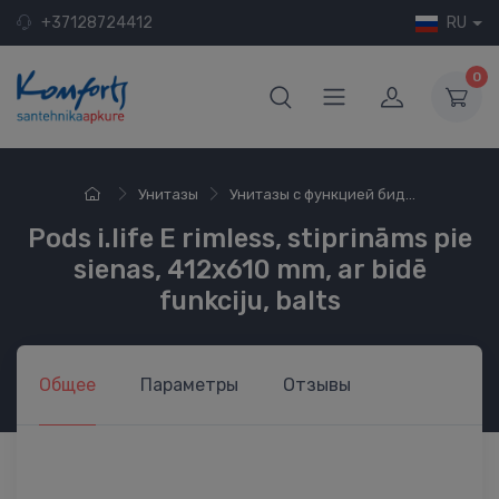
+37128724412
RU
0
Унитазы
Унитазы с функцией бид...
Pods i.life E rimless, stiprināms pie
sienas, 412x610 mm, ar bidē
funkciju, balts
Общее
Параметры
Отзывы