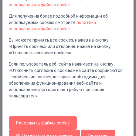
использования файлов cookie
.
Для получения более подробной информации об
используемых cookies смотрите
политика
использования файлов cookie
.
Вам также может понравиться
Вы можете принять все cookies, нажав на кнопку
«Принять cookies» или отклонив, нажав на кнопку
«Отклонить согласие cookies»
Если пользователь веб-сайта нажимает на кнопку
«Отклонить согласие с cookies» на сайте сохраняются
технические cookies, которые необходимы для
обеспечения функционирования веб-сайта и
использования которого не требуют согласия
пользователя.
Разрешить файлы cookie
Унитазы с функцией биде
Ун
pods JIKAclean Mila rimless, 415x610 mm,
po
stiprināms pie sienas, ar bidē funkciju, balts
si