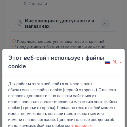
2-4 день/-и
Информация о доступности в
магазинах
Предложение доступно, пока товар в наличии!
Продукт может быть снят со стенда и может не
содержать оригинальную упаковку!
Этот веб-сайт использует файлы
RU
cookie
Поделиться:
Twitter
Facebook
Для работы этого веб-сайта он использует
обязательные файлы cookie (первой стороны). С вашего
согласия дополнительно на этом сайте могут
использоваться аналитические и маркетинговые файлы
Описание товара
cookie (третьи стороны). Пользователь в любой момент
имеет возможность согласиться, отказаться или
pods i.life E rimless, stiprināms pie sienas, 412x610 mm,
изменить свое согласие. Дополнительные сведения об
ar bidē funkciju, balts
используемых файлах cookie см
в правилах