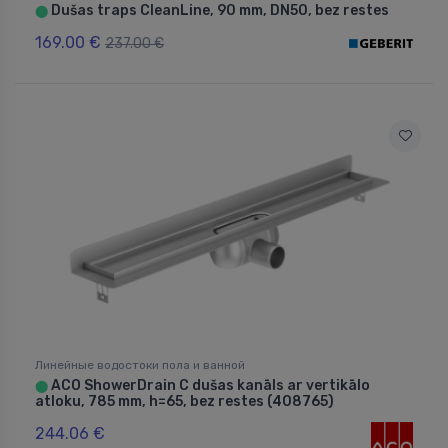
Dušas traps CleanLine, 90 mm, DN50, bez restes
⬤
169.00 €
237.00 €
Линейные водостоки пола и ванной
ACO ShowerDrain C dušas kanāls ar vertikālo
⬤
atloku, 785 mm, h=65, bez restes (408765)
244.06 €