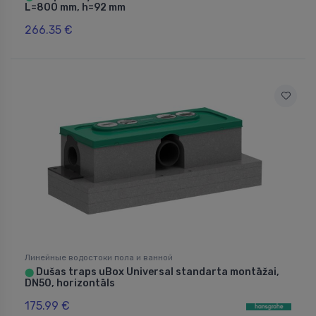
L=800 mm, h=92 mm
266.35 €
Линейные водостоки пола и ванной
Dušas traps uBox Universal standarta montāžai,
⬤
DN50, horizontāls
175.99 €