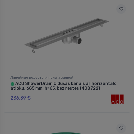
Линейные водостоки пола и ванной
ACO ShowerDrain C dušas kanāls ar horizontālo
⬤
atloku, 685 mm, h=65, bez restes (408722)
236.39 €