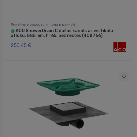
Линейные водостоки пола и ванной
ACO ShowerDrain C dušas kanāls ar vertikālo
⬤
atloku, 885 mm, h=65, bez restes (408766)
250.45 €