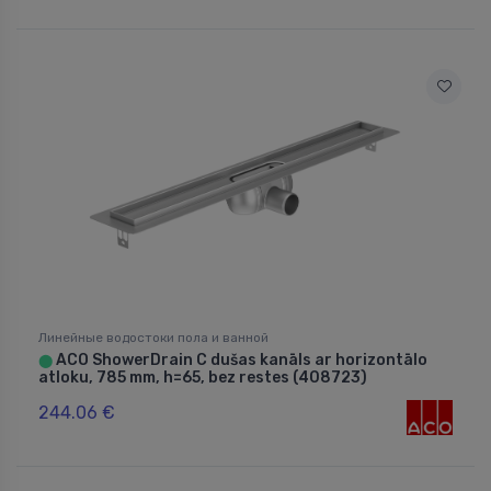
Линейные водостоки пола и ванной
ACO ShowerDrain C dušas kanāls ar horizontālo
⬤
atloku, 785 mm, h=65, bez restes (408723)
244.06 €