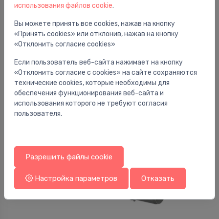
использования файлов cookie
.
Вы можете принять все cookies, нажав на кнопку
«Принять cookies» или отклонив, нажав на кнопку
«Отклонить согласие cookies»
Линейные водостоки пола и ванной
Dušas traps uBox Universal plakanai montāžai,
⬤
Если пользователь веб-сайта нажимает на кнопку
DN40, horizontāls
«Отклонить согласие с cookies» на сайте сохраняются
175.99 €
технические cookies, которые необходимы для
обеспечения функционирования веб-сайта и
использования которого не требуют согласия
пользователя.
Разрешить файлы cookie
Настройка параметров
Отказать