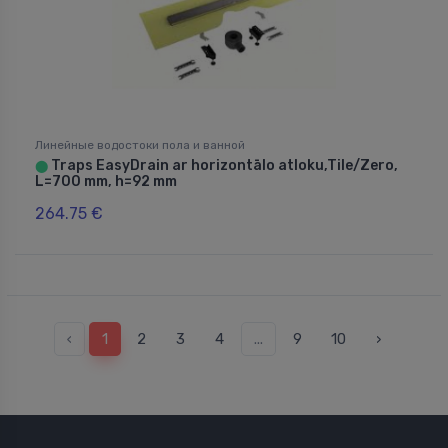
Линейные водостоки пола и ванной
Traps EasyDrain ar horizontālo atloku,Tile/Zero,
⬤
L=700 mm, h=92 mm
264.75 €
‹
1
2
3
4
...
9
10
›