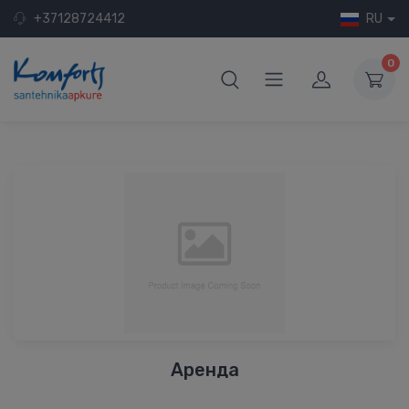
+37128724412
RU
0
Аренда