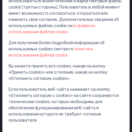
использоваться аналитические и маркетинговые файлы
cookie (третьи стороны). Пользователь в любой момент
Раковины
имеет возможность согласиться, отказаться или
Унитазы
изменить свое согласие. Дополнительные сведения об
Ванны
используемых файлах cookie см
в правилах
использования файлов cookie
.
Душ
Аксессуары для ванной комнаты
Для получения более подробной информации об
используемых cookies смотрите
политика
Мебель
использования файлов cookie
.
Инсталляции
Вы можете принять все cookies, нажав на кнопку
Сифоны
«Принять cookies» или отклонив, нажав на кнопку
Водостоки для пола и ванной
«Отклонить согласие cookies»
Трубопроводы и арматура
Если пользователь веб-сайта нажимает на кнопку
«Отклонить согласие с cookies» на сайте сохраняются
Информация об аккаунте и доставке
технические cookies, которые необходимы для
обеспечения функционирования веб-сайта и
Ваш аккаунт
использования которого не требуют согласия
Ваши заказы
пользователя.
Ваши адреса