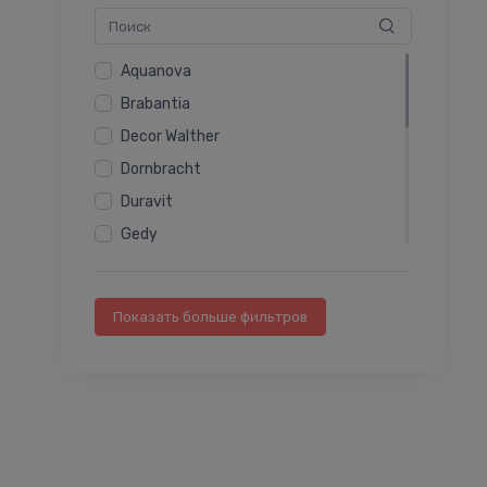
Лампы
Наборы аксессуаров для ванной
Aquanova
Держатели гигиенических мешочков
Brabantia
Другие принадлежности для ванной
Decor Walther
комнаты
Dornbracht
Duravit
Gedy
Grohe
Hansgrohe
Показать больше фильтров
Ideal Standard
Keuco
Laufen
Mediclinics
Reginox