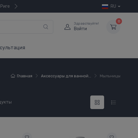
 Риге
RU
0
Здравствуйте!
Войти
сультация
Главная
Аксессуары для ванной...
Мыльницы
дукты