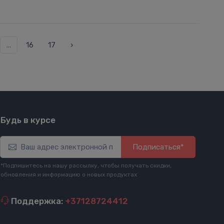
...
16
17
›
Будь в курсе
Подписаться*
*Подпишитесь на нашу рассылку, чтобы получать скидки,
обновления и информацию о новых продуктах
Поддержка:
+37128724412