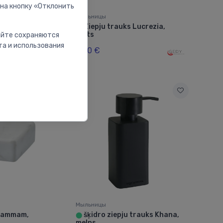
 на кнопку «Отклонить
Мыльницы
ssentials
Ziepju trauks Lucrezia,
⬤
balts
сайте сохраняются
та и использования
9.40 €
Мыльницы
 Hammam,
šķidro ziepju trauks Khana,
⬤
melns