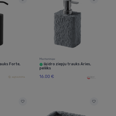
Мыльницы
rauks Forte,
šķidro ziepju trauks Aries,
⬤
pelēks
16.00 €