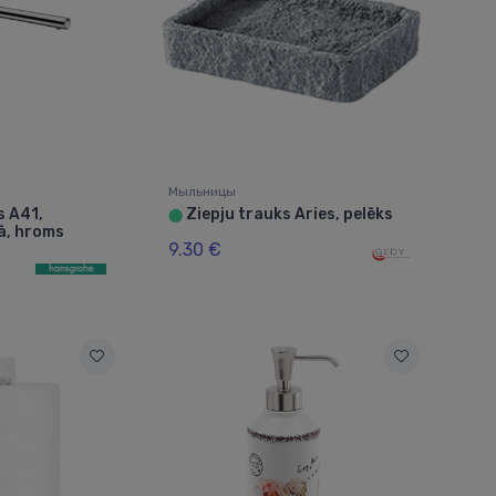
Мыльницы
s A41,
Ziepju trauks Aries, pelēks
⬤
ā, hroms
9.30 €