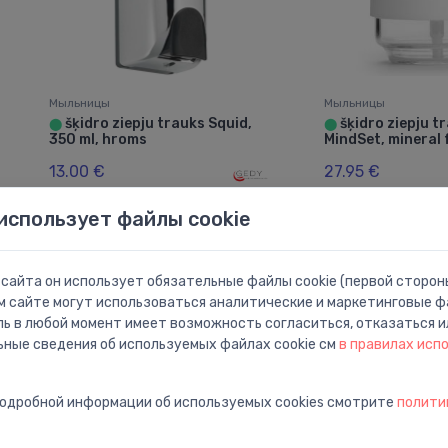
Мыльницы
Мыльницы
šķidro ziepju trauks Squid,
šķidro ziepju t
⬤
⬤
350 ml, hroms
MindSet, mineral 
13.00 €
27.95 €
использует файлы cookie
сайта он использует обязательные файлы cookie (первой стороны
м сайте могут использоваться аналитические и маркетинговые фа
ль в любой момент имеет возможность согласиться, отказаться и
ьные сведения об используемых файлах cookie см
в правилах исп
подробной информации об используемых cookies смотрите
полити