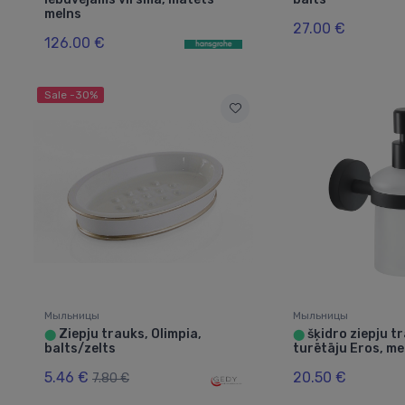
melns
27.00 €
126.00 €
Sale -30%
Мыльницы
Мыльницы
Ziepju trauks, Olimpia,
šķidro ziepju t
⬤
⬤
balts/zelts
turētāju Eros, me
5.46 €
20.50 €
7.80 €