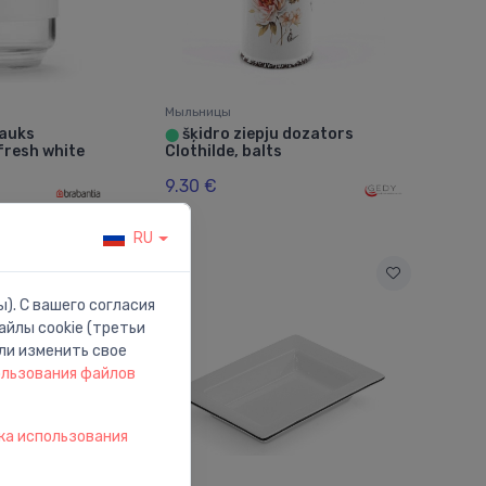
Мыльницы
rauks
šķidro ziepju dozators
⬤
fresh white
Clothilde, balts
9.30 €
RU
). С вашего согласия
йлы cookie (третьи
ли изменить свое
ользования файлов
ка использования