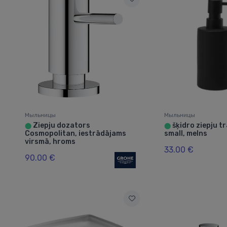
Мыльницы
Мыльницы
Ziepju dozators
šķidro ziepju t
⬤
⬤
Cosmopolitan, iestrādājams
small, melns
virsmā, hroms
33.00 €
90.00 €