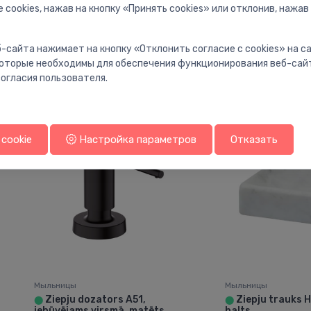
 cookies, нажав на кнопку «Принять cookies» или отклонив, нажав
Мыльницы
Мыльницы
Ziepju trauks Spot, balts
Ziepju trauks E
⬤
⬤
-сайта нажимает на кнопку «Отклонить согласие с cookies» на 
2.11 €
12.00 €
 которые необходимы для обеспечения функционирования веб-сай
огласия пользователя.
cookie
Настройка параметров
Отказать
Мыльницы
Мыльницы
Ziepju dozators A51,
Ziepju trauks
⬤
⬤
iebūvējams virsmā, matēts
balts