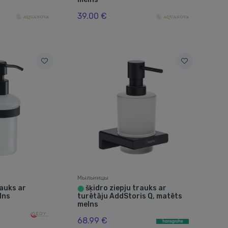
39.00 €
Мыльницы
rauks ar
šķidro ziepju trauks ar
⬤
lns
turētāju AddStoris Q, matēts
melns
68.99 €