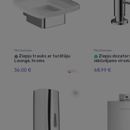
Мыльницы
Мыльницы
Ziepju trauks ar turētāju
Ziepju dozator
⬤
⬤
Lounge, hroms
iebūvējams virsm
36.00 €
68.99 €