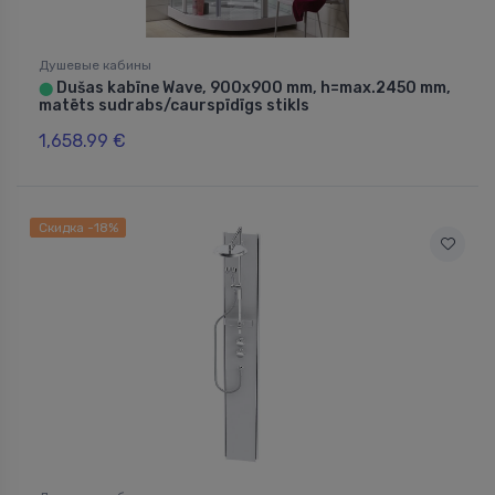
Душевые кабины
Dušas kabīne Wave, 900x900 mm, h=max.2450 mm,
⬤
matēts sudrabs/caurspīdīgs stikls
1,658.99 €
Скидка -18%