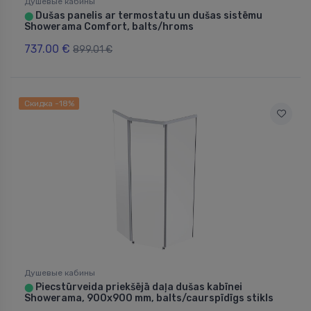
Душевые кабины
Dušas panelis ar termostatu un dušas sistēmu
⬤
Showerama Comfort, balts/hroms
737.00 €
899.01 €
Скидка -18%
Душевые кабины
Piecstūrveida priekšējā daļa dušas kabīnei
⬤
Showerama, 900x900 mm, balts/caurspīdīgs stikls