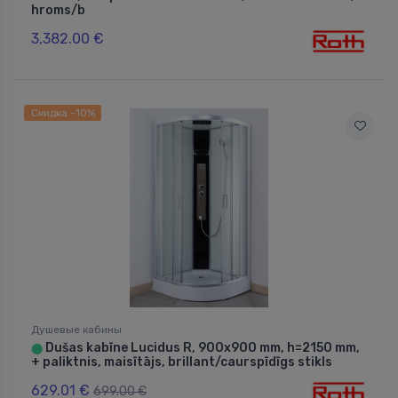
hroms/b
3,382.00 €
Скидка -10%
Душевые кабины
Dušas kabīne Lucidus R, 900x900 mm, h=2150 mm,
⬤
+ paliktnis, maisītājs, brillant/caurspīdīgs stikls
629.01 €
699.00 €