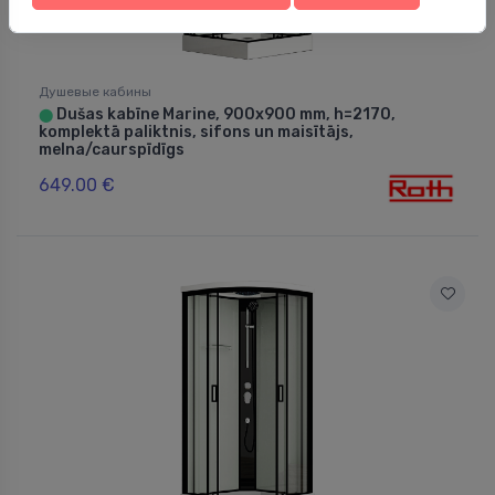
Душевые кабины
Dušas kabīne Marine, 900x900 mm, h=2170,
⬤
komplektā paliktnis, sifons un maisītājs,
melna/caurspīdīgs
649.00 €