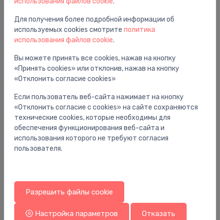
использования файлов cookie
.
Для получения более подробной информации об
используемых cookies смотрите
политика
использования файлов cookie
.
Вы можете принять все cookies, нажав на кнопку
Душевые кабины
Dušas kabīne Vinata Comfort, 1200x900 mm,
«Принять cookies» или отклонив, нажав на кнопку
⬤
h=2160, komplektā dušas sistēma, atbalsta rokturi,
«Отклонить согласие cookies»
hroms/a
Если пользователь веб-сайта нажимает на кнопку
4,346.01 €
«Отклонить согласие с cookies» на сайте сохраняются
технические cookies, которые необходимы для
обеспечения функционирования веб-сайта и
использования которого не требуют согласия
пользователя.
Разрешить файлы cookie
Настройка параметров
Отказать