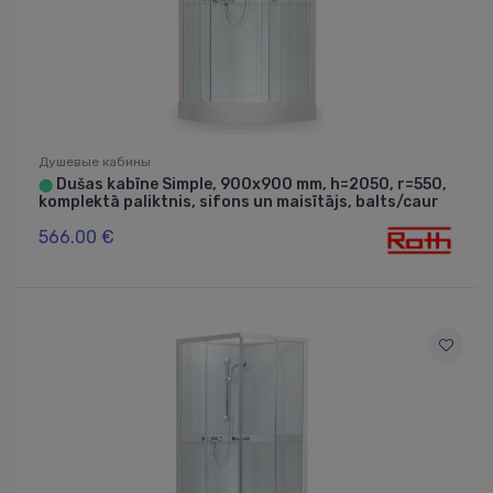
Душевые кабины
Dušas kabīne Simple, 900x900 mm, h=2050, r=550,
⬤
komplektā paliktnis, sifons un maisītājs, balts/caur
566.00 €