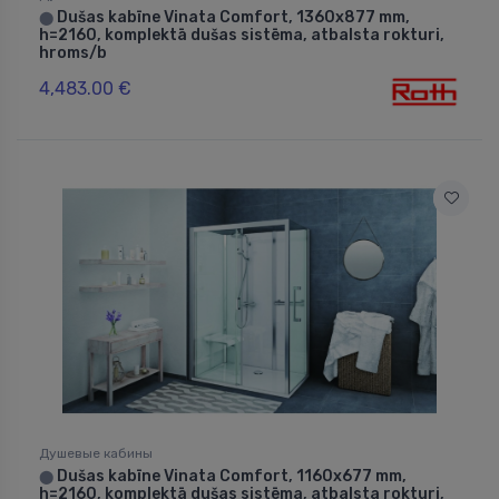
Dušas kabīne Vinata Comfort, 1360x877 mm,
⬤
h=2160, komplektā dušas sistēma, atbalsta rokturi,
hroms/b
4,483.00 €
Душевые кабины
Dušas kabīne Vinata Comfort, 1160x677 mm,
⬤
h=2160, komplektā dušas sistēma, atbalsta rokturi,