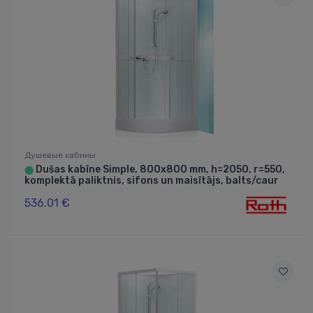
Душевые кабины
Dušas kabīne Simple, 800x800 mm, h=2050, r=550,
⬤
komplektā paliktnis, sifons un maisītājs, balts/caur
536.01 €