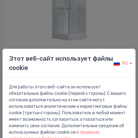
Душевые кабины
Этот веб-сайт использует файлы
Dušas kabīne Simple Square, 900x900 mm, h=2050,
⬤
RU
komplektā paliktnis, sifons un maisītājs, balts/caur
cookie
624.00 €
Для работы этого веб-сайта он использует
обязательные файлы cookie (первой стороны). С вашего
согласия дополнительно на этом сайте могут
использоваться аналитические и маркетинговые файлы
cookie (третьи стороны). Пользователь в любой момент
имеет возможность согласиться, отказаться или
изменить свое согласие. Дополнительные сведения об
используемых файлах cookie см
в правилах