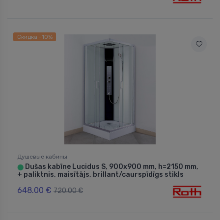
Скидка -10%
Душевые кабины
Dušas kabīne Lucidus S, 900x900 mm, h=2150 mm,
⬤
+ paliktnis, maisītājs, brillant/caurspīdīgs stikls
648.00 €
720.00 €