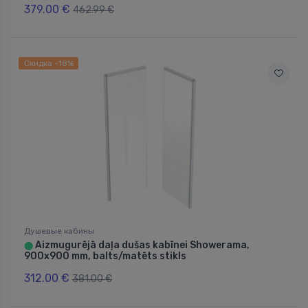
379.00 €
462.99 €
Скидка -18%
Душевые кабины
Aizmugurējā daļa dušas kabīnei Showerama,
⬤
900x900 mm, balts/matēts stikls
312.00 €
381.00 €