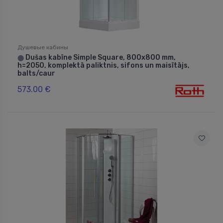
Душевые кабины
Dušas kabīne Simple Square, 800x800 mm,
⬤
h=2050, komplektā paliktnis, sifons un maisītājs,
balts/caur
573.00 €