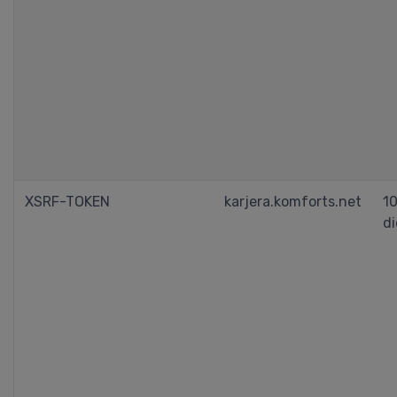
XSRF-TOKEN
karjera.komforts.net
1
d