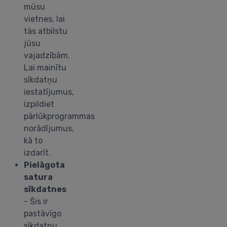
mūsu
vietnes, lai
tās atbilstu
jūsu
vajadzībām.
Lai mainītu
sīkdatņu
iestatījumus,
izpildiet
pārlūkprogrammas
norādījumus,
kā to
izdarīt.
Pielāgota
satura
sīkdatnes
- Šis ir
pastāvīgo
sīkdatņu