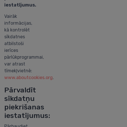
iestatījumus.
Vairāk
informācijas,
kā kontrolēt
sīkdatnes
atbilstoši
ierīces
pārlūkprogrammai,
var atrast
tīmekļvietnē:
www.aboutcookies.org
.
Pārvaldīt
sīkdatņu
piekrišanas
iestatījumus:
Pārbaudiet