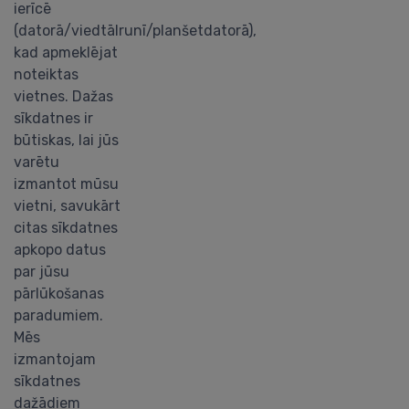
ierīcē
(datorā/viedtālrunī/planšetdatorā),
kad apmeklējat
noteiktas
vietnes. Dažas
sīkdatnes ir
būtiskas, lai jūs
varētu
izmantot mūsu
vietni, savukārt
citas sīkdatnes
apkopo datus
par jūsu
pārlūkošanas
paradumiem.
Mēs
izmantojam
sīkdatnes
dažādiem