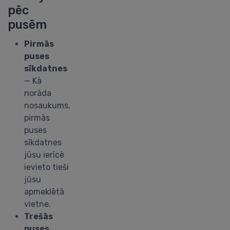
pēc
pusēm
Pirmās
puses
sīkdatnes
— Kā
norāda
nosaukums,
pirmās
puses
sīkdatnes
jūsu ierīcē
ievieto tieši
jūsu
apmeklētā
vietne.
Trešās
puses