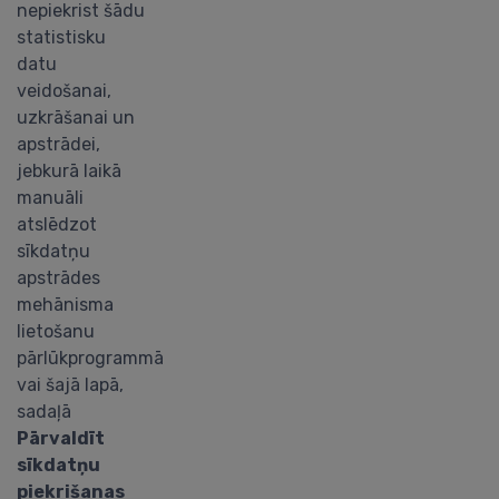
nepiekrist šādu
statistisku
datu
veidošanai,
uzkrāšanai un
apstrādei,
jebkurā laikā
manuāli
atslēdzot
sīkdatņu
apstrādes
mehānisma
lietošanu
pārlūkprogrammā
vai šajā lapā,
sadaļā
Pārvaldīt
sīkdatņu
piekrišanas