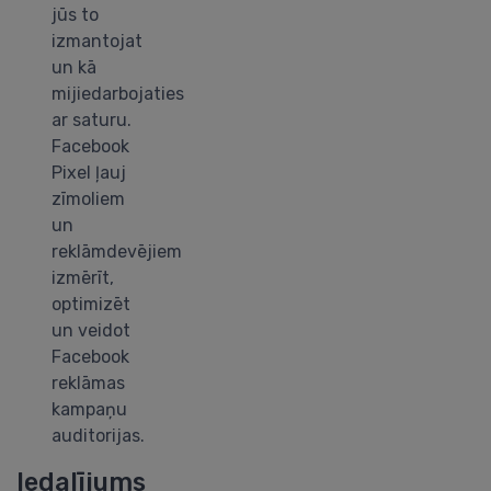
jūs to
izmantojat
un kā
mijiedarbojaties
ar saturu.
Facebook
Pixel ļauj
zīmoliem
un
reklāmdevējiem
izmērīt,
optimizēt
un veidot
Facebook
reklāmas
kampaņu
auditorijas.
Iedalījums