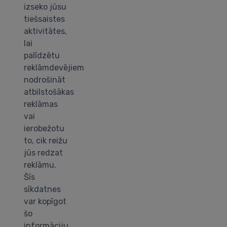
izseko jūsu
tiešsaistes
aktivitātes,
lai
palīdzētu
reklāmdevējiem
nodrošināt
atbilstošākas
reklāmas
vai
ierobežotu
to, cik reižu
jūs redzat
reklāmu.
Šīs
sīkdatnes
var kopīgot
šo
informāciju