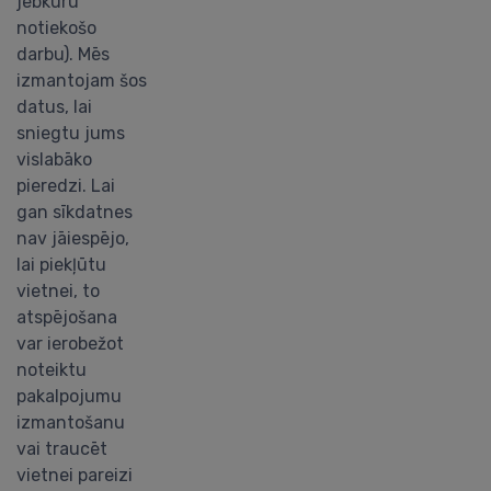
jebkuru
notiekošo
darbu). Mēs
izmantojam šos
datus, lai
sniegtu jums
vislabāko
pieredzi. Lai
gan sīkdatnes
nav jāiespējo,
lai piekļūtu
vietnei, to
atspējošana
var ierobežot
noteiktu
pakalpojumu
izmantošanu
vai traucēt
vietnei pareizi