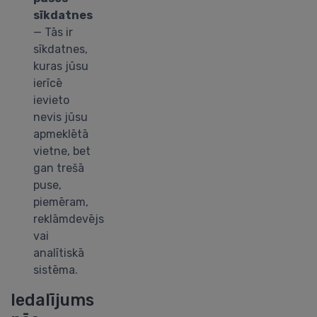
sīkdatnes
— Tās ir
sīkdatnes,
kuras jūsu
ierīcē
ievieto
nevis jūsu
apmeklētā
vietne, bet
gan trešā
puse,
piemēram,
reklāmdevējs
vai
analītiskā
sistēma.
Iedalījums