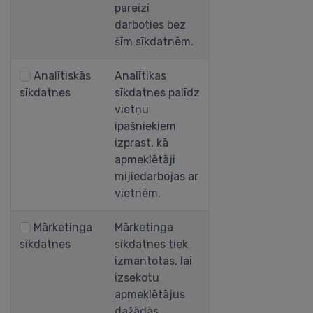
pareizi
darboties bez
šīm sīkdatnēm.
Analītiskās
Analītikas
sīkdatnes
sīkdatnes palīdz
vietņu
īpašniekiem
izprast, kā
apmeklētāji
mijiedarbojas ar
vietnēm.
Mārketinga
Mārketinga
sīkdatnes
sīkdatnes tiek
izmantotas, lai
izsekotu
apmeklētājus
dažādās