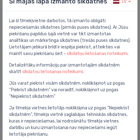
Šī mājas lapa izmanto sīkdatnes
LV
sīkdatņu
piekrišanas
Lai šī tīmekļvietne darbotos, tā izmanto obligāti
iestatījumus:
nepieciešamās sīkdatnes (pirmās puses sīkdatnes). Ar Jūsu
piekrišanu papildus šajā vietnē var tikt izmantotas
Nepieciešamās
analītikas un mārketinga sīkdatnes (trešās puses sīkdatnes).
Lietotājam jebkurā brīdī ir iespēja piekrist, atteikties vai
sīkdatnes
mainīt savu piekrišanu šeit -
sīkdatņu lietošanas noteikumi
.
Nepieciešamās
Detalizētāku informāciju par izmantotajām sīkdatnēm
sīkdatnes
skatīt
sīkdatņu lietošanas noteikumi
.
palīdz padarīt
vietni
Jūs varat piekrist visām sīkdatnēm, noklikšķinot uz pogas
“Piekrist sīkdatnēm” vai noraidīt, noklikšķinot uz pogas
lietojamu,
“Nepiekrist sīkdatnēm”
iespējojot
pamatfunkcijas,
Ja tīmekļa vietnes lietotājs noklikšķina uz pogas “Nepiekrist
piemēram,
sīkdatnēm”, tīmekļa vietnē saglabājas tehniskās sīkdatnes,
navigāciju lapā
kuras ir nepieciešamas, lai nodrošinātu tīmekļa vietnes
darbību un kuru izmantošanai nav nepieciešams iegūt
un piekļuvi
lietotāja piekrišanu.
drošām vietnes