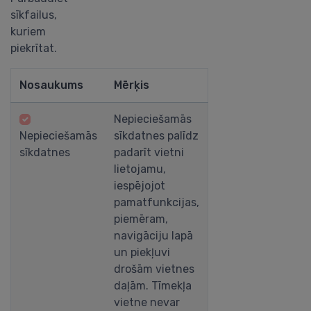
sīkfailus,
kuriem
piekrītat.
Nosaukums
Mērķis
Nepieciešamās
Nepieciešamās
sīkdatnes palīdz
sīkdatnes
padarīt vietni
lietojamu,
iespējojot
pamatfunkcijas,
piemēram,
navigāciju lapā
un piekļuvi
drošām vietnes
daļām. Tīmekļa
vietne nevar