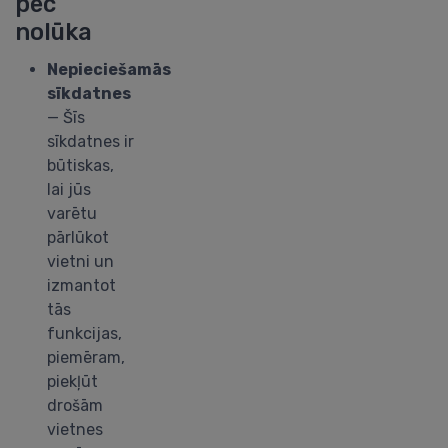
pēc
nolūka
Nepieciešamās
sīkdatnes
— Šīs
sīkdatnes ir
būtiskas,
lai jūs
varētu
pārlūkot
vietni un
izmantot
tās
funkcijas,
piemēram,
piekļūt
drošām
vietnes