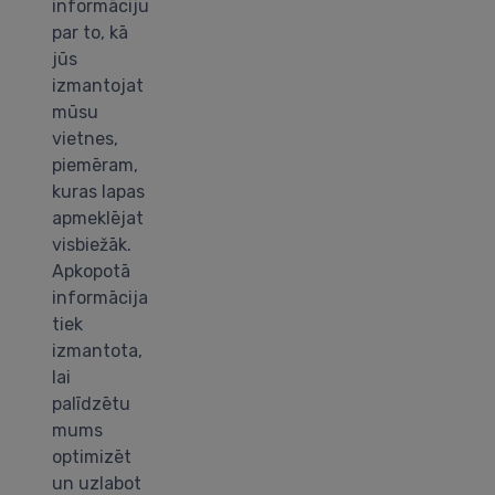
informāciju
par to, kā
jūs
izmantojat
mūsu
vietnes,
piemēram,
kuras lapas
apmeklējat
visbiežāk.
Apkopotā
informācija
tiek
izmantota,
lai
palīdzētu
mums
optimizēt
un uzlabot