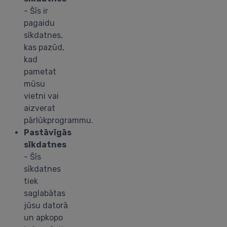
- Šīs ir
pagaidu
sīkdatnes,
kas pazūd,
kad
pametat
mūsu
vietni vai
aizverat
pārlūkprogrammu.
Pastāvīgās
sīkdatnes
- Šīs
sīkdatnes
tiek
saglabātas
jūsu datorā
un apkopo