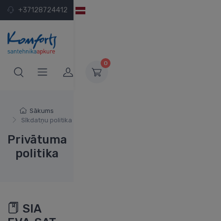
+37128724412
LV
0
Sākums
Sīkdatņu politika
Privātuma
politika
SIA