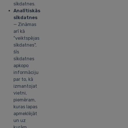
sīkdatnes.
Analītiskās
sīkdatnes
— Zināmas
arī kā
"veiktspējas
sīkdatnes",
šīs
sīkdatnes
apkopo
informāciju
par to, kā
izmantojat
vietni,
piemēram,
kuras lapas
apmeklējāt
un uz
kurām