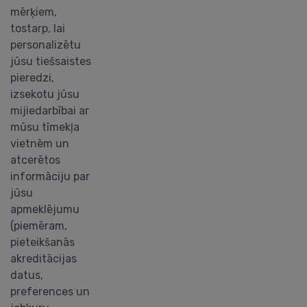
mērķiem,
tostarp, lai
personalizētu
jūsu tiešsaistes
pieredzi,
izsekotu jūsu
mijiedarbībai ar
mūsu tīmekļa
vietnēm un
atcerētos
informāciju par
jūsu
apmeklējumu
(piemēram,
pieteikšanās
akreditācijas
datus,
preferences un