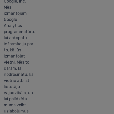
Google, Inc.
Mēs
izmantojam
Google
Analytics
programmatūru,
lai apkopotu
informāciju par
to, kā jūs
izmantojat
vietni. Mēs to
darām, lai
nodrošinātu, ka
vietne atbilst
lietotāju
vajadzībām, un
lai palīdzētu
mums veikt
uzlabojumus.