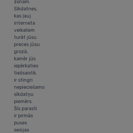
zonām.
Sīkdatnes,
kas ļauj
interneta
veikaliem
turēt jūsu
preces jūsu
grozā,
kamēr jūs
iepērkaties
tiešsaistē,
ir stingri
nepieciešamo
sīkdatņu
piemērs.
Šīs parasti
ir pirmās
puses
sesijas