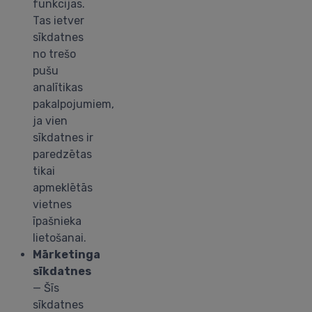
funkcijas.
Tas ietver
sīkdatnes
no trešo
pušu
analītikas
pakalpojumiem,
ja vien
sīkdatnes ir
paredzētas
tikai
apmeklētās
vietnes
īpašnieka
lietošanai.
Mārketinga
sīkdatnes
— Šīs
sīkdatnes