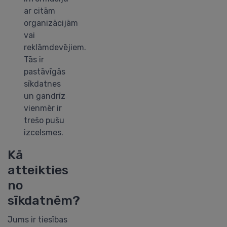
ar citām
organizācijām
vai
reklāmdevējiem.
Tās ir
pastāvīgās
sīkdatnes
un gandrīz
vienmēr ir
trešo pušu
izcelsmes.
Kā
atteikties
no
sīkdatnēm?
Jums ir tiesības