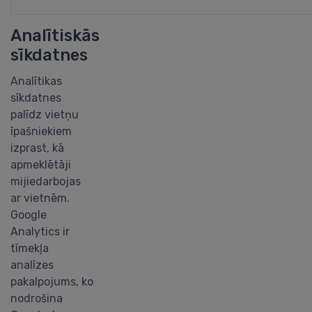
Analītiskās
sīkdatnes
Analītikas
sīkdatnes
palīdz vietņu
īpašniekiem
izprast, kā
apmeklētāji
mijiedarbojas
ar vietnēm.
Google
Analytics ir
tīmekļa
analīzes
pakalpojums, ko
nodrošina