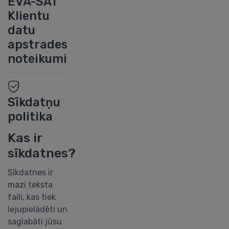
EVA-SAT
Klientu
datu
apstrades
noteikumi
Sīkdatņu
politika
Kas ir
sīkdatnes?
Sīkdatnes ir
mazi teksta
faili, kas tiek
lejupielādēti un
saglabāti jūsu