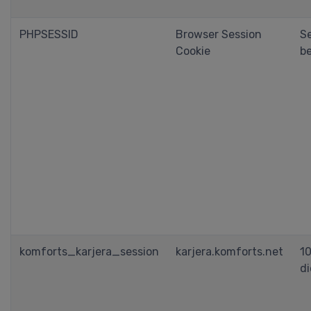
PHPSESSID
Browser Session
Se
Cookie
b
komforts_karjera_session
karjera.komforts.net
1
d