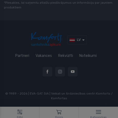
*Piesakies, lai saņemtu atlaižu piedāvājumus un informāciju par jauniem
produktiem
LV
Partneri
Vakances
Rekvizīti
Noteikumi
© 1989 - 2026 | EVA-SAT SIA | Veikali un tirdzniecības centri Komforts /
Komfortas
Filtri
Grozs
Kategorijas