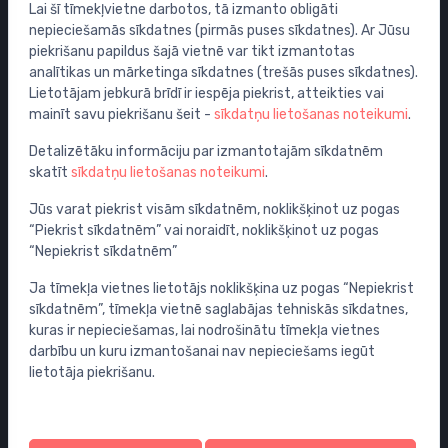
Lai šī tīmekļvietne darbotos, tā izmanto obligāti
Izpārdošana
nepieciešamās sīkdatnes (pirmās puses sīkdatnes). Ar Jūsu
piekrišanu papildus šajā vietnē var tikt izmantotas
Maisītāji
analītikas un mārketinga sīkdatnes (trešās puses sīkdatnes).
Izlietnes
Lietotājam jebkurā brīdī ir iespēja piekrist, atteikties vai
mainīt savu piekrišanu šeit -
sīkdatņu lietošanas noteikumi
.
Tualetes podi
Vannas
Detalizētāku informāciju par izmantotajām sīkdatnēm
skatīt
sīkdatņu lietošanas noteikumi
.
Dušas
Vannas istabas piederumi
Jūs varat piekrist visām sīkdatnēm, noklikšķinot uz pogas
“Piekrist sīkdatnēm” vai noraidīt, noklikšķinot uz pogas
Mēbeles
“Nepiekrist sīkdatnēm”
Rāmji un skalošanas sistēmas
Ja tīmekļa vietnes lietotājs noklikšķina uz pogas “Nepiekrist
Sifoni
sīkdatnēm”, tīmekļa vietnē saglabājas tehniskās sīkdatnes,
Noteces grīdai un vannas istabai
kuras ir nepieciešamas, lai nodrošinātu tīmekļa vietnes
Cauruļvadi un Veidgabali
darbību un kuru izmantošanai nav nepieciešams iegūt
lietotāja piekrišanu.
Profila un piegādes informācija
Tavs konts