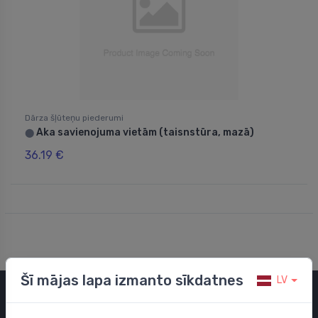
Dārza šļūteņu piederumi
Aka savienojuma vietām (taisnstūra, mazā)
⬤
36.19 €
Šī mājas lapa izmanto sīkdatnes
LV
Kategorijas