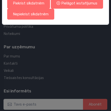
Piekrist sīkdatnēm
Pielāgot iestatījumus
Tavi pasūtījumi
Tavas adreses
Nepiekrist sīkdatnēm
Sīkdatņu politika
Privātuma politika
Noteikumi
Par uzņēmumu
Par mums
Kontakti
Veikali
Tiešsaistes konsultācijas
Esi informēts
Abonēt