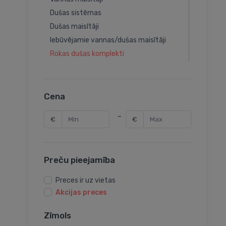
Dušas sistēmas
Dušas maisītāji
Iebūvējamie vannas/dušas maisītāji
Rokas dušas komplekti
Rokas dušas
Dušas galvas
Dušas vadi
Cena
Bidetas
-
€
€
Bidē maisītāji
Bidetas maisītāji
Iebūvējamie izlietnes maisītāji
Preču pieejamība
Maisītāju rezerves daļas
Virtuves maisītāju sistēmas
Preces ir uz vietas
Rokas dušas turētāji
Akcijas preces
Rokas dušas izvadi
Zīmols
Pisuāra dozatori