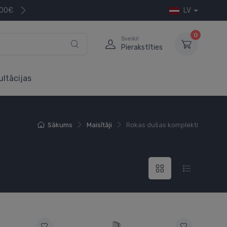
200€
LV
0
Sveiki!
Pierakstīties
ultācijas
Sākums
Maisītāji
Rokas dušas komplekti