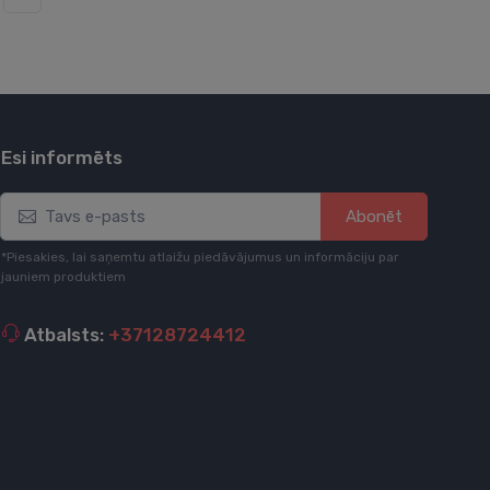
Esi informēts
Abonēt
*Piesakies, lai saņemtu atlaižu piedāvājumus un informāciju par
jauniem produktiem
Atbalsts:
+37128724412