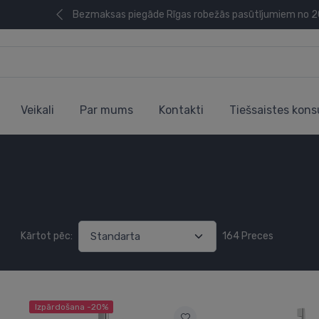
Bezmaksas piegāde Rīgas robežās pasūtījumiem no 
Veikali
Par mums
Kontakti
Tiešsaistes kons
Kārtot pēc:
164 Preces
Izpārdošana -20%