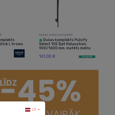
ti
Rokas dušas komplekti
omplekts
Dušas komplekts Pulsify
⬤
tick I, hroms
Select 105 3jet Relaxation,
900/1600 mm, matēts melns
161.00 €
LV