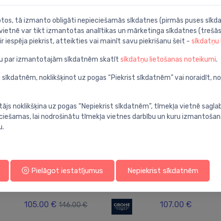
botos, tā izmanto obligāti nepieciešamās sīkdatnes (pirmās puses sīkda
 vietnē var tikt izmantotas analītikas un mārketinga sīkdatnes (trešās
ir iespēja piekrist, atteikties vai mainīt savu piekrišanu šeit -
sīkdatņu
Laba cena -28%
ju par izmantotajām sīkdatnēm skatīt
sīkdatņu lietošanas noteikumi
.
 sīkdatnēm, noklikšķinot uz pogas “Piekrist sīkdatnēm” vai noraidīt, n
tājs noklikšķina uz pogas “Nepiekrist sīkdatnēm”, tīmekļa vietnē sagla
ieciešamas, lai nodrošinātu tīmekļa vietnes darbību un kuru izmantoša
u.
Rokas dušas komplekti
Rokas dušas komplek
Pielāgot iestatījumus
Nepiekrist sīkdatnēm
Dušas komplekts Euphoria
Dušas komplekt
⬤
⬤
110 Massage III, 600/1750 mm,
Select 105 3jet R
hroms
650/1600 mm, h
105.00 €
107.00 €
146.00 €