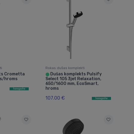
ti
Rokas dušas komplekti
ts Crometta
Dušas komplekts Pulsify
⬤
lts/hroms
Select 105 3jet Relaxation,
650/1600 mm, EcoSmart,
hroms
107.00 €