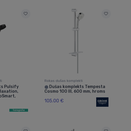
ti
Rokas dušas komplekti
s Pulsify
Dušas komplekts Tempesta
⬤
elaxation,
Cosmo 100 III, 600 mm, hroms
oSmart,
105.00 €