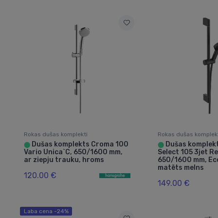
Rokas dušas komplekti
Rokas dušas komplek
Dušas komplekts Croma 100
Dušas komplekt
⬤
⬤
Vario Unica`C, 650/1600 mm,
Select 105 3jet R
ar ziepju trauku, hroms
650/1600 mm, Ec
matēts melns
120.00 €
149.00 €
Laba cena -24%