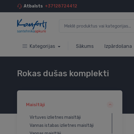
Atbalsts
+37128724412
Kategorijas
Sākums
Izpārdošana
Rokas dušas komplekti
Maisītāji
Virtuves izlietnes maisītāji
Vannas istabas izlietnes maisītāji
Vannas maisītāji