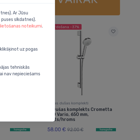
tnes). Ar Jūsu
 puses sīkdatnes).
 lietošanas noteikumi
.
Izpārdošana -37%
oklikšķinot uz pogas
bājas tehniskās
nai nav nepieciešams
ti
Rokas dušas komplekti
s Pulsify
Dušas komplekts Crometta
⬤
elaxation,
100 Vario, 650 mm,
roms
balts/hroms
58.00 €
92.00 €