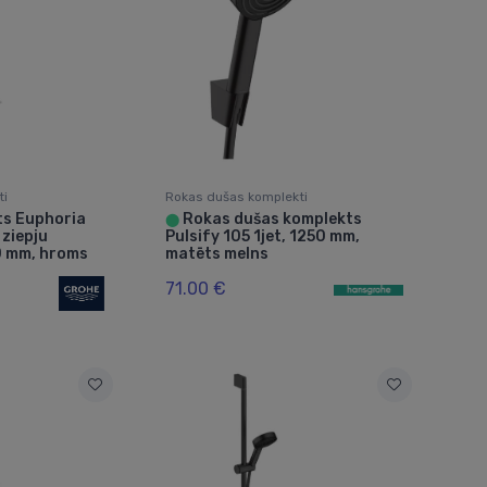
ti
Rokas dušas komplekti
ts Euphoria
Rokas dušas komplekts
⬤
 ziepju
Pulsify 105 1jet, 1250 mm,
0 mm, hroms
matēts melns
71.00 €