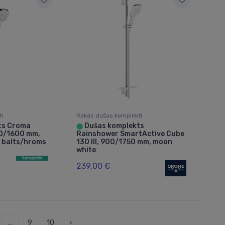
ti
Rokas dušas komplekti
ts Croma
Dušas komplekts
⬤
650/1600 mm,
Rainshower SmartActive Cube
, balts/hroms
130 III, 900/1750 mm, moon
white
239.00 €
...
9
10
›