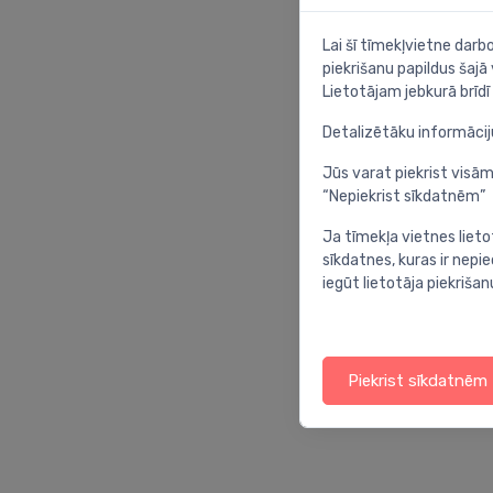
Lai šī tīmekļvietne dar
piekrišanu papildus šajā
Lietotājam jebkurā brīdī 
Detalizētāku informāci
Jūs varat piekrist visām
“Nepiekrist sīkdatnēm”
Ja tīmekļa vietnes lieto
sīkdatnes, kuras ir nep
iegūt lietotāja piekrišan
Piekrist sīkdatnēm