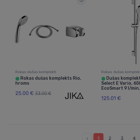
Rokas dušas komplekti
Rokas dušas komplek
Rokas dušas komplekts Rio,
Dušas komplek
⬤
⬤
hroms
Select E Vario, 
EcoSmart 9 l/min
25.00 €
33.00 €
125.01 €
‹
1
2
3
4