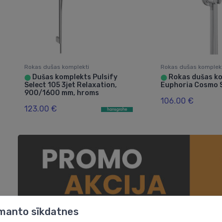
Rokas dušas komplekti
Rokas dušas komplek
Dušas komplekts Pulsify
Rokas dušas k
⬤
⬤
Select 105 3jet Relaxation,
Euphoria Cosmo S
900/1600 mm, hroms
106.00 €
123.00 €
zmanto sīkdatnes