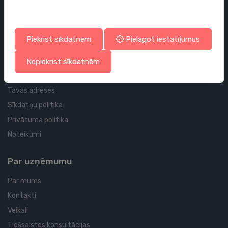
Cauruļvadi un Veidgabali
Piekrist sīkdatnēm
Pielāgot iestatījumus
Profila un piegādes informācija
Tavs konts
Nepiekrist sīkdatnēm
Tavi pasūtījumi
Tavas adreses
Sīkdatņu politika
Privātuma politika
Noteikumi
Par uzņēmumu
Par mums
Kontakti
Veikali
Tiešsaistes konsultācijas