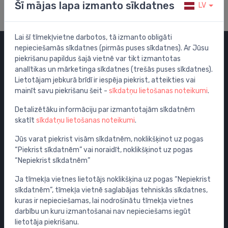
Šī mājas lapa izmanto sīkdatnes
LV
Lai šī tīmekļvietne darbotos, tā izmanto obligāti
nepieciešamās sīkdatnes (pirmās puses sīkdatnes). Ar Jūsu
piekrišanu papildus šajā vietnē var tikt izmantotas
Kategorijas
analītikas un mārketinga sīkdatnes (trešās puses sīkdatnes).
Lietotājam jebkurā brīdī ir iespēja piekrist, atteikties vai
Izpārdošana
mainīt savu piekrišanu šeit -
sīkdatņu lietošanas noteikumi
.
Maisītāji
Detalizētāku informāciju par izmantotajām sīkdatnēm
Izlietnes
skatīt
sīkdatņu lietošanas noteikumi
.
Tualetes podi
Jūs varat piekrist visām sīkdatnēm, noklikšķinot uz pogas
Vannas
“Piekrist sīkdatnēm” vai noraidīt, noklikšķinot uz pogas
Dušas
“Nepiekrist sīkdatnēm”
Vannas istabas piederumi
Ja tīmekļa vietnes lietotājs noklikšķina uz pogas “Nepiekrist
Mēbeles
sīkdatnēm”, tīmekļa vietnē saglabājas tehniskās sīkdatnes,
Rāmji un skalošanas sistēmas
kuras ir nepieciešamas, lai nodrošinātu tīmekļa vietnes
darbību un kuru izmantošanai nav nepieciešams iegūt
Sifoni
lietotāja piekrišanu.
Noteces grīdai un vannas istabai