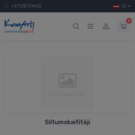
+37128724412
LV
0
Siltumskaitītāji