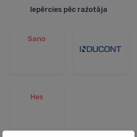
Iepērcies pēc ražotāja
Sano
Hes