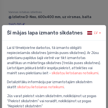
Vannas istabas izlietnes
Izlietne D-Neo, 600x400 mm, uz virsmas, balta
⬤
260.00 €
Šī mājas lapa izmanto sīkdatnes
LV
Laba cena -50%
Lai šī tīmekļvietne darbotos, tā izmanto obligāti
nepieciešamās sīkdatnes (pirmās puses sīkdatnes). Ar Jūsu
piekrišanu papildus šajā vietnē var tikt izmantotas
analītikas un mārketinga sīkdatnes (trešās puses sīkdatnes).
Lietotājam jebkurā brīdī ir iespēja piekrist, atteikties vai
mainīt savu piekrišanu šeit -
sīkdatņu lietošanas noteikumi
.
Detalizētāku informāciju par izmantotajām sīkdatnēm
skatīt
sīkdatņu lietošanas noteikumi
.
Jūs varat piekrist visām sīkdatnēm, noklikšķinot uz pogas
“Piekrist sīkdatnēm” vai noraidīt, noklikšķinot uz pogas
Vannas istabas izlietnes
“Nepiekrist sīkdatnēm”