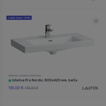
Laba cena -24%
Vannas istabas izlietnes
Izlietne Pro Nordic, 800x420 mm, balta
⬤
135.00 €
178.00 €