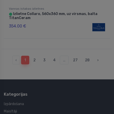
Vannas istabas izlietnes
Izlietne Collaro, 560x360 mm, uz virsmas, balta
⬤
TitanCeram
354.00 €
‹
1
2
3
4
...
27
28
›
Kategorijas
Izpārdošana
Maisītāji