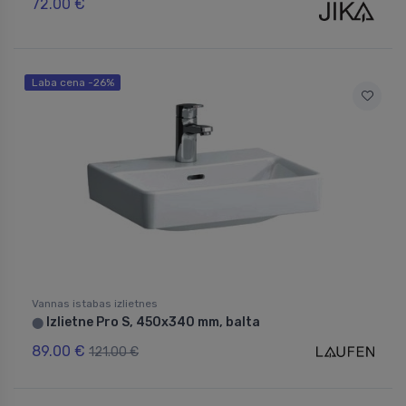
72.00 €
Laba cena -26%
Vannas istabas izlietnes
Izlietne Pro S, 450x340 mm, balta
⬤
89.00 €
121.00 €