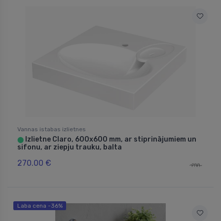
Vannas istabas izlietnes
Izlietne Claro, 600x600 mm, ar stiprinājumiem un
⬤
sifonu, ar ziepju trauku, balta
270.00 €
Laba cena -36%