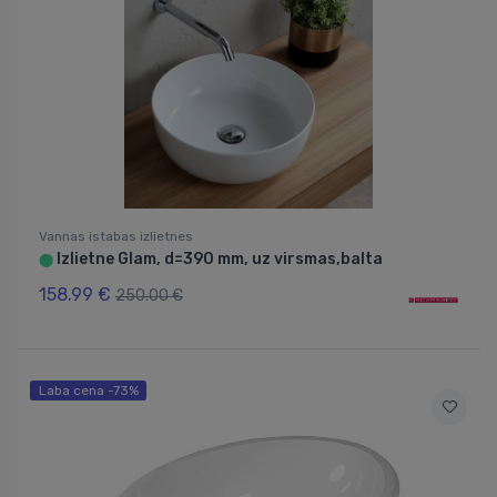
Vannas istabas izlietnes
Izlietne Glam, d=390 mm, uz virsmas,balta
⬤
158.99 €
250.00 €
Laba cena -73%