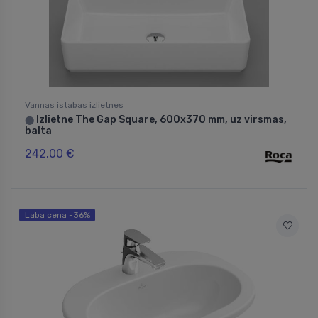
Vannas istabas izlietnes
Izlietne The Gap Square, 600x370 mm, uz virsmas,
⬤
balta
242.00 €
Laba cena -36%