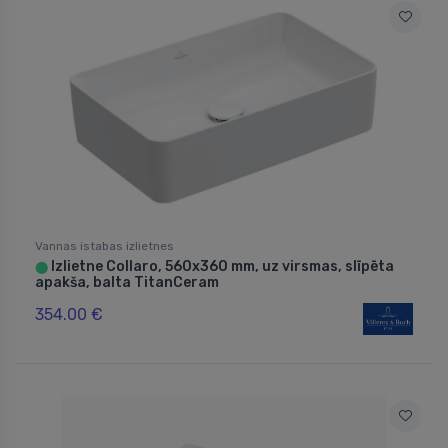
Vannas istabas izlietnes
Izlietne Collaro, 560x360 mm, uz virsmas, slīpēta
⬤
apakša, balta TitanCeram
354.00 €