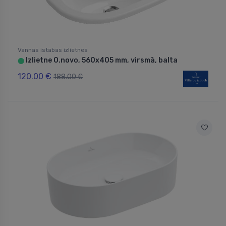
Vannas istabas izlietnes
Izlietne O.novo, 560x405 mm, virsmā, balta
⬤
120.00 €
188.00 €