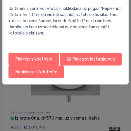
Izlietne The Gap Round, 550x390 mm, uz virsmas,
⬤
balta
Ja tīmekļa vietnes lietotājs noklikšķina uz pogas “Nepiekrist
sīkdatnēm”, tīmekļa vietnē saglabājas tehniskās sīkdatnes,
112.00 €
224.00 €
kuras ir nepieciešamas, lai nodrošinātu tīmekļa vietnes
darbību un kuru izmantošanai nav nepieciešams iegūt
lietotāja piekrišanu.
Laba cena -45%
Piekrist sīkdatnēm
Pielāgot iestatījumus
Nepiekrist sīkdatnēm
Vannas istabas izlietnes
Izlietne Ona, d=370 mm, uz virsmas, balta
⬤
87.00 €
158.99 €