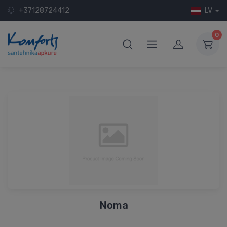
+37128724412
LV
0
Noma