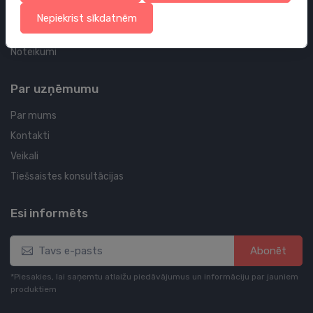
Sīkdatņu politika
Nepiekrist sīkdatnēm
Privātuma politika
Noteikumi
Par uzņēmumu
Par mums
Kontakti
Veikali
Tiešsaistes konsultācijas
Esi informēts
Abonēt
*Piesakies, lai saņemtu atlaižu piedāvājumus un informāciju par jauniem
produktiem