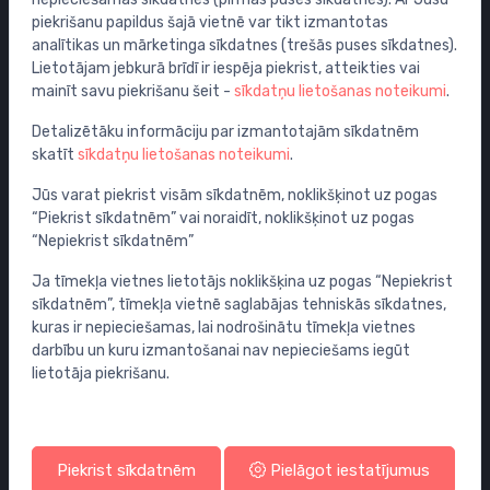
piekrišanu papildus šajā vietnē var tikt izmantotas
Izlietnes
analītikas un mārketinga sīkdatnes (trešās puses sīkdatnes).
Tualetes podi
Lietotājam jebkurā brīdī ir iespēja piekrist, atteikties vai
mainīt savu piekrišanu šeit -
sīkdatņu lietošanas noteikumi
.
Vannas
Dušas
Detalizētāku informāciju par izmantotajām sīkdatnēm
skatīt
sīkdatņu lietošanas noteikumi
.
Vannas istabas piederumi
Mēbeles
Jūs varat piekrist visām sīkdatnēm, noklikšķinot uz pogas
“Piekrist sīkdatnēm” vai noraidīt, noklikšķinot uz pogas
Rāmji un skalošanas sistēmas
“Nepiekrist sīkdatnēm”
Sifoni
Ja tīmekļa vietnes lietotājs noklikšķina uz pogas “Nepiekrist
Noteces grīdai un vannas istabai
sīkdatnēm”, tīmekļa vietnē saglabājas tehniskās sīkdatnes,
Cauruļvadi un Veidgabali
kuras ir nepieciešamas, lai nodrošinātu tīmekļa vietnes
darbību un kuru izmantošanai nav nepieciešams iegūt
Profila un piegādes informācija
lietotāja piekrišanu.
Tavs konts
Tavi pasūtījumi
Piekrist sīkdatnēm
Pielāgot iestatījumus
Tavas adreses