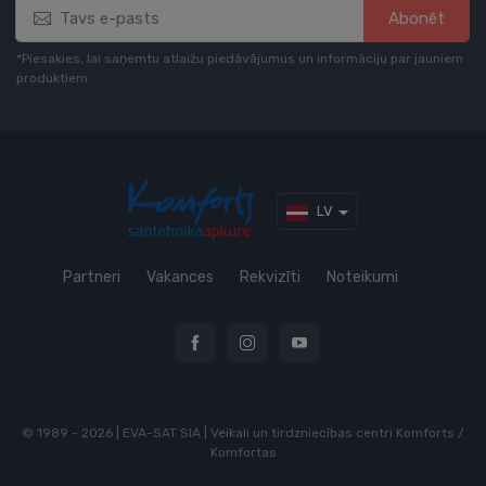
Abonēt
*Piesakies, lai saņemtu atlaižu piedāvājumus un informāciju par jauniem
produktiem
LV
Partneri
Vakances
Rekvizīti
Noteikumi
© 1989 - 2026 | EVA-SAT SIA | Veikali un tirdzniecības centri Komforts /
Komfortas