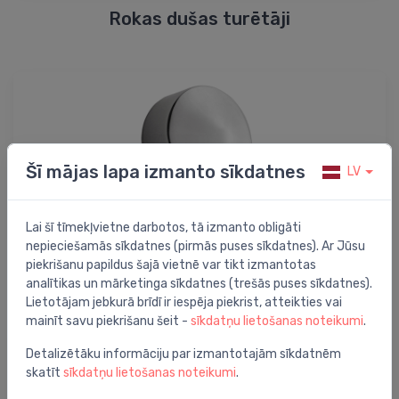
Rokas dušas turētāji
Šī mājas lapa izmanto sīkdatnes
LV
Lai šī tīmekļvietne darbotos, tā izmanto obligāti
nepieciešamās sīkdatnes (pirmās puses sīkdatnes). Ar Jūsu
piekrišanu papildus šajā vietnē var tikt izmantotas
Rokas dušas izvadi
analītikas un mārketinga sīkdatnes (trešās puses sīkdatnes).
Lietotājam jebkurā brīdī ir iespēja piekrist, atteikties vai
mainīt savu piekrišanu šeit -
sīkdatņu lietošanas noteikumi
.
Detalizētāku informāciju par izmantotajām sīkdatnēm
skatīt
sīkdatņu lietošanas noteikumi
.