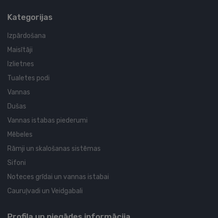
Kategorijas
Izpārdošana
Maisītāji
Izlietnes
Tualetes podi
Vannas
Dušas
Vannas istabas piederumi
Mēbeles
Rāmji un skalošanas sistēmas
Sifoni
Noteces grīdai un vannas istabai
Cauruļvadi un Veidgabali
Profila un piegādes informācija