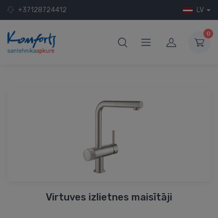
+37128724412
LV
0
Virtuves izlietnes maisītāji