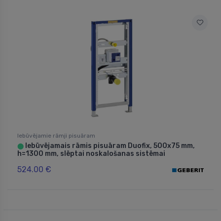
Iebūvējamie rāmji pisuāram
Iebūvējamais rāmis pisuāram Duofix, 500x75 mm,
⬤
h=1300 mm, slēptai noskalošanas sistēmai
524.00 €