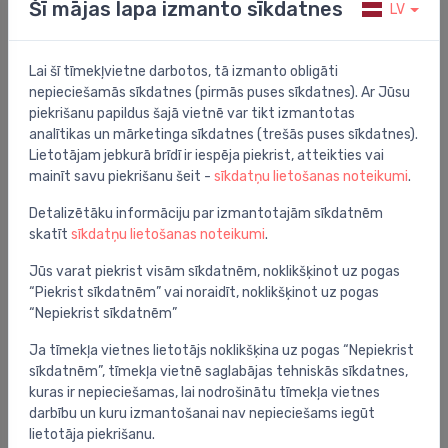
Šī mājas lapa izmanto sīkdatnes
LV
WC turētājs Prevista 130 x 220
⬤
53.18 €
Lai šī tīmekļvietne darbotos, tā izmanto obligāti
nepieciešamās sīkdatnes (pirmās puses sīkdatnes). Ar Jūsu
piekrišanu papildus šajā vietnē var tikt izmantotas
analītikas un mārketinga sīkdatnes (trešās puses sīkdatnes).
Lietotājam jebkurā brīdī ir iespēja piekrist, atteikties vai
mainīt savu piekrišanu šeit -
sīkdatņu lietošanas noteikumi
.
Detalizētāku informāciju par izmantotajām sīkdatnēm
skatīt
sīkdatņu lietošanas noteikumi
.
Jūs varat piekrist visām sīkdatnēm, noklikšķinot uz pogas
“Piekrist sīkdatnēm” vai noraidīt, noklikšķinot uz pogas
“Nepiekrist sīkdatnēm”
Ja tīmekļa vietnes lietotājs noklikšķina uz pogas “Nepiekrist
sīkdatnēm”, tīmekļa vietnē saglabājas tehniskās sīkdatnes,
Iebūvējamie rāmji pisuāram
kuras ir nepieciešamas, lai nodrošinātu tīmekļa vietnes
WC uzstādīšanas rāmis Prevista ar LED lampām
⬤
darbību un kuru izmantošanai nav nepieciešams iegūt
130 x 220
lietotāja piekrišanu.