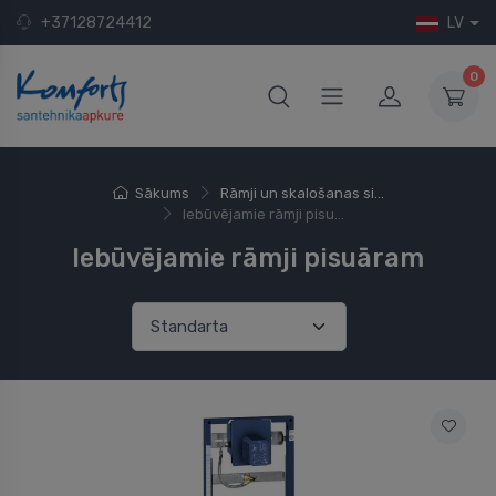
+37128724412
LV
0
Sākums
Rāmji un skalošanas si...
Iebūvējamie rāmji pisu...
Iebūvējamie rāmji pisuāram