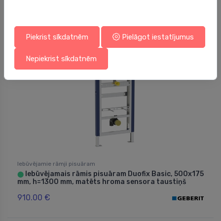
539.73 €
Piekrist sīkdatnēm
Pielāgot iestatījumus
Nepiekrist sīkdatnēm
Iebūvējamie rāmji pisuāram
Iebūvējamais rāmis pisuāram Duofix Basic, 500x175
⬤
mm, h=1300 mm, matēts hroma sensora taustiņš
910.00 €