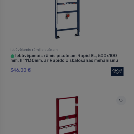
Iebūvējamie rāmji pisuāram
Iebūvējamais rāmis pisuāram Rapid SL, 500x100
⬤
mm, h=1130mm, ar Rapido U skalošanas mehānismu
346.00 €