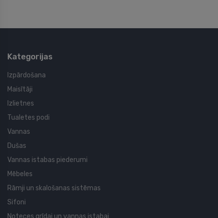
Kategorijas
Izpārdošana
Maisītāji
Izlietnes
Tualetes podi
Vannas
Dušas
Vannas istabas piederumi
Mēbeles
Rāmji un skalošanas sistēmas
Sifoni
Noteces grīdai un vannas istabai