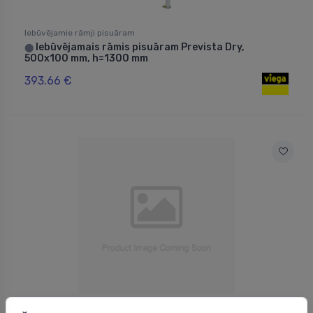
Iebūvējamie rāmji pisuāram
Iebūvējamais rāmis pisuāram Prevista Dry,
⬤
500x100 mm, h=1300 mm
393.66 €
Iebūvējamie rāmji pisuāram