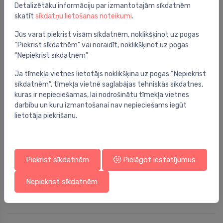
218.49 €
Detalizētāku informāciju par izmantotajām sīkdatnēm
skatīt
sīkdatņu lietošanas noteikumi
.
Jūs varat piekrist visām sīkdatnēm, noklikšķinot uz pogas
“Piekrist sīkdatnēm” vai noraidīt, noklikšķinot uz pogas
“Nepiekrist sīkdatnēm”
Ja tīmekļa vietnes lietotājs noklikšķina uz pogas “Nepiekrist
sīkdatnēm”, tīmekļa vietnē saglabājas tehniskās sīkdatnes,
kuras ir nepieciešamas, lai nodrošinātu tīmekļa vietnes
darbību un kuru izmantošanai nav nepieciešams iegūt
lietotāja piekrišanu.
Piekrist sīkdatnēm
Pielāgot iestatījumus
Balansēšanas vārstu piedziņas
TA-Slider 160 vārsta pievads, 24 VAC/VDC, 1m
⬤
Nepiekrist sīkdatnēm
132.42 €