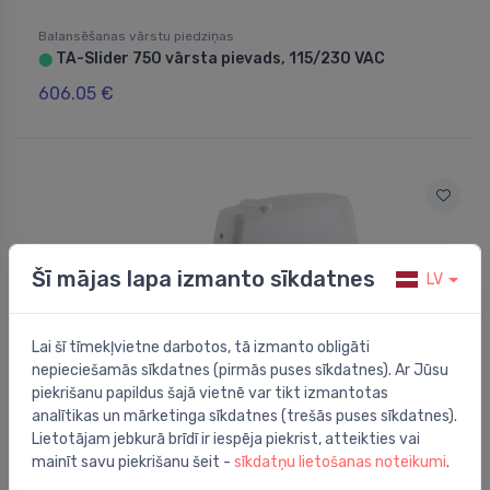
Balansēšanas vārstu piedziņas
TA-Slider 750 vārsta pievads, 115/230 VAC
⬤
606.05 €
Šī mājas lapa izmanto sīkdatnes
LV
Lai šī tīmekļvietne darbotos, tā izmanto obligāti
nepieciešamās sīkdatnes (pirmās puses sīkdatnes). Ar Jūsu
piekrišanu papildus šajā vietnē var tikt izmantotas
analītikas un mārketinga sīkdatnes (trešās puses sīkdatnes).
Lietotājam jebkurā brīdī ir iespēja piekrist, atteikties vai
Balansēšanas vārstu piedziņas
mainīt savu piekrišanu šeit -
sīkdatņu lietošanas noteikumi
.
TA-Slider 500 vārsta pievads, 24 VAC/VDC, 1m
⬤