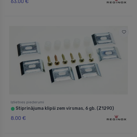
63.00 €
Izlietnes piederumi
Stiprinājuma klipši zem virsmas, 6 gb. (Z1290)
⬤
8.00 €