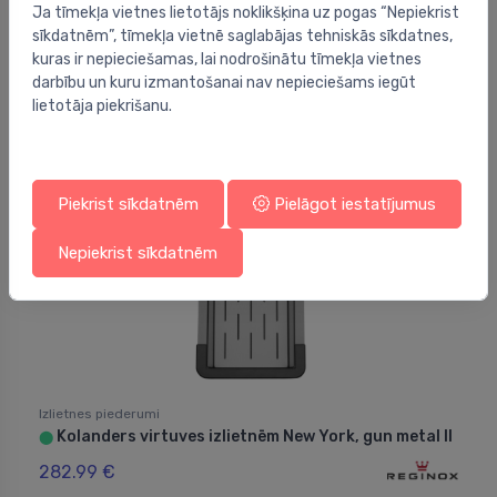
Restes virtuves izlietnei New York 34/40, gold II
Ja tīmekļa vietnes lietotājs noklikšķina uz pogas “Nepiekrist
⬤
sīkdatnēm”, tīmekļa vietnē saglabājas tehniskās sīkdatnes,
63.00 €
kuras ir nepieciešamas, lai nodrošinātu tīmekļa vietnes
darbību un kuru izmantošanai nav nepieciešams iegūt
lietotāja piekrišanu.
Piekrist sīkdatnēm
Pielāgot iestatījumus
Nepiekrist sīkdatnēm
Izlietnes piederumi
Kolanders virtuves izlietnēm New York, gun metal II
⬤
282.99 €