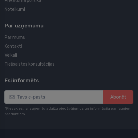
Privātuma politika
Noteikumi
Par uzņēmumu
Par mums
Kontakti
Veikali
Tiešsaistes konsultācijas
Esi informēts
Abonēt
*Piesakies, lai saņemtu atlaižu piedāvājumus un informāciju par jauniem
produktiem