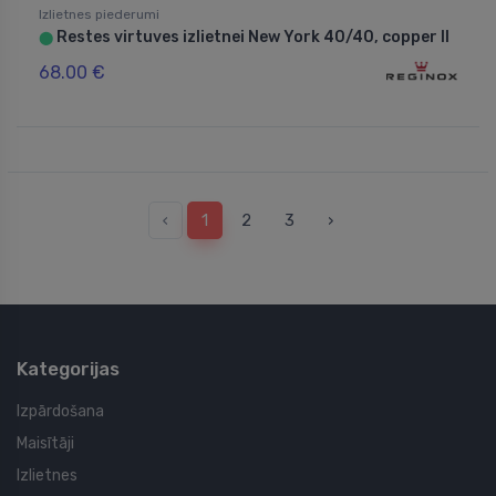
Izlietnes piederumi
Restes virtuves izlietnei New York 40/40, copper II
⬤
68.00 €
‹
1
2
3
›
Kategorijas
Izpārdošana
Maisītāji
Izlietnes