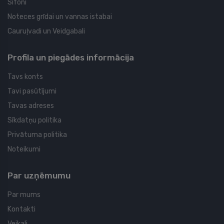
Sifoni
Noteces grīdai un vannas istabai
Cauruļvadi un Veidgabali
Profila un piegādes informācija
Tavs konts
Tavi pasūtījumi
Tavas adreses
Sīkdatņu politika
Privātuma politika
Noteikumi
Par uzņēmumu
Par mums
Kontakti
Veikali