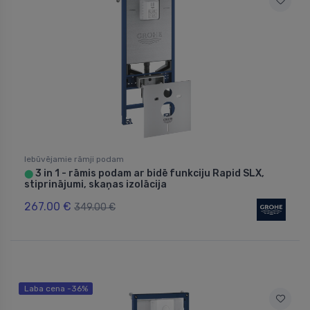
Iebūvējamie rāmji podam
3 in 1 - rāmis podam ar bidē funkciju Rapid SLX,
⬤
stiprinājumi, skaņas izolācija
267.00 €
349.00 €
Laba cena -36%