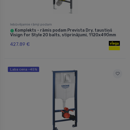
Iebūvējamie rāmji podam
Komplekts - rāmis podam Prevista Dry, taustiņš
⬤
Visign for Style 20 balts, stiprinājumi, 1120x490mm
427.89 €
Laba cena -45%