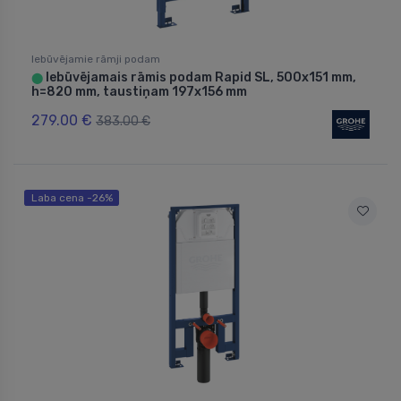
Iebūvējamie rāmji podam
Iebūvējamais rāmis podam Rapid SL, 500x151 mm,
⬤
h=820 mm, taustiņam 197x156 mm
279.00 €
383.00 €
Laba cena -26%