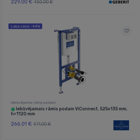
229.00 €
450.00 €
Laba cena -44%
Iebūvējamie rāmji podam
Iebūvējamais rāmis podam ViConnect, 525x135 mm,
⬤
h=1120 mm
266.01 €
471.00 €