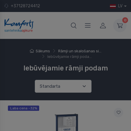
+37128724412
LV
0
Sākums
Rāmji un skalošanas si...
Iebūvējamie rāmji poda...
Iebūvējamie rāmji podam
Laba cena -32%