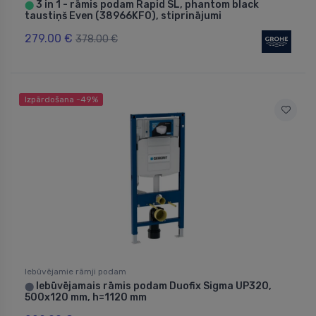
3 in 1 - rāmis podam Rapid SL, phantom black
⬤
taustiņš Even (38966KF0), stiprinājumi
279.00 €
378.00 €
Izpārdošana -49%
Iebūvējamie rāmji podam
Iebūvējamais rāmis podam Duofix Sigma UP320,
⬤
500x120 mm, h=1120 mm