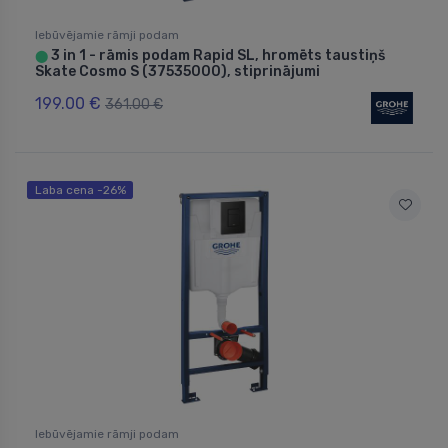
Iebūvējamie rāmji podam
3 in 1 - rāmis podam Rapid SL, hromēts taustiņš
⬤
Skate Cosmo S (37535000), stiprinājumi
199.00 €
361.00 €
Laba cena -26%
Iebūvējamie rāmji podam