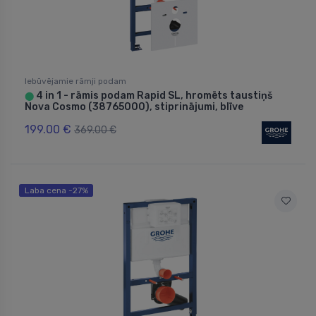
Iebūvējamie rāmji podam
4 in 1 - rāmis podam Rapid SL, hromēts taustiņš
⬤
Nova Cosmo (38765000), stiprinājumi, blīve
199.00 €
369.00 €
Laba cena -27%