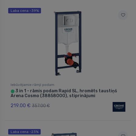
Laba cena -39%
Iebūvējamie rāmji podam
3 in 1 - rāmis podam Rapid SL, hromēts taustiņš
⬤
Arena Cosmo (38858000), stiprinājumi
219.00 €
357.00 €
Laba cena -23%