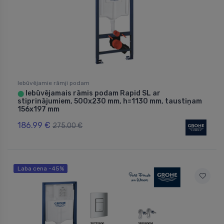
Iebūvējamie rāmji podam
Iebūvējamais rāmis podam Rapid SL ar
⬤
stiprinājumiem, 500x230 mm, h=1130 mm, taustiņam
156x197 mm
186.99 €
275.00 €
Laba cena -45%