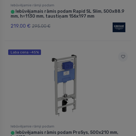
Iebūvējamie rāmji podam
Iebūvējamais rāmis podam Rapid SL Slim, 500x88.9
⬤
mm, h=1130 mm, taustiņam 156x197 mm
219.00 €
295.00 €
Laba cena -45%
Iebūvējamie rāmji podam
Iebūvējamais rāmis podam ProSys, 500x210 mm,
⬤