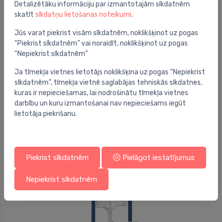
Detalizētāku informāciju par izmantotajām sīkdatnēm
skatīt
sīkdatņu lietošanas noteikumi
.
Jūs varat piekrist visām sīkdatnēm, noklikšķinot uz pogas
“Piekrist sīkdatnēm” vai noraidīt, noklikšķinot uz pogas
“Nepiekrist sīkdatnēm”
Ja tīmekļa vietnes lietotājs noklikšķina uz pogas “Nepiekrist
Iebūvējamie rāmji podam
sīkdatnēm”, tīmekļa vietnē saglabājas tehniskās sīkdatnes,
Iebūvējamais rāmis podam Prevista Dry, 490x120
⬤
kuras ir nepieciešamas, lai nodrošinātu tīmekļa vietnes
mm, h=1120 mm
darbību un kuru izmantošanai nav nepieciešams iegūt
lietotāja piekrišanu.
330.71 €
Piekrist sīkdatnēm
Pielāgot iestatījumus
Laba cena -46%
Nepiekrist sīkdatnēm