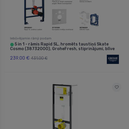
Iebūvējamie rāmji podam
5 in 1 - rāmis Rapid SL, hromēts taustiņš Skate
⬤
Cosmo (38732000), GroheFresh, stiprinājumi, blīve
239.00 €
431.00 €