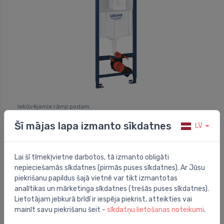
Iebūvējamie rāmji podam
Komplekts - rāmis podam, taustiņš Skate Air balts
⬤
Šī mājas lapa izmanto sīkdatnes
38505SH0, stiprinājumi, 500x230 mm, h=1130 mm
LV
199.00 €
313.00 €
Lai šī tīmekļvietne darbotos, tā izmanto obligāti
nepieciešamās sīkdatnes (pirmās puses sīkdatnes). Ar Jūsu
piekrišanu papildus šajā vietnē var tikt izmantotas
analītikas un mārketinga sīkdatnes (trešās puses sīkdatnes).
Lietotājam jebkurā brīdī ir iespēja piekrist, atteikties vai
mainīt savu piekrišanu šeit -
sīkdatņu lietošanas noteikumi
.