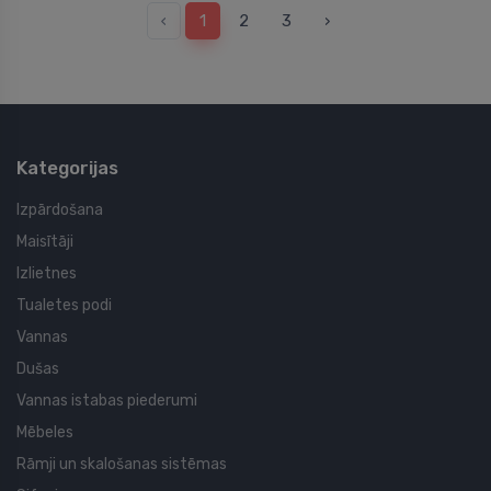
‹
1
2
3
›
Kategorijas
Izpārdošana
Maisītāji
Izlietnes
Tualetes podi
Vannas
Dušas
Vannas istabas piederumi
Mēbeles
Rāmji un skalošanas sistēmas