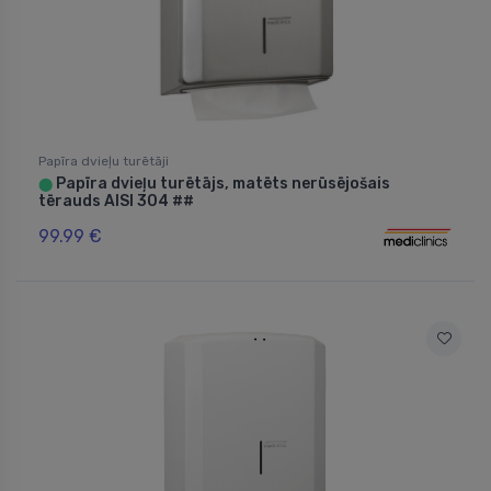
Papīra dvieļu turētāji
Papīra dvieļu turētājs, matēts nerūsējošais
⬤
tērauds AISI 304 ##
99.99 €