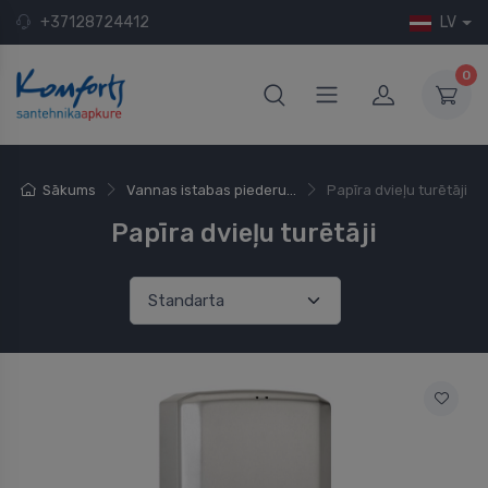
+37128724412
LV
0
Sākums
Vannas istabas piederu...
Papīra dvieļu turētāji
Papīra dvieļu turētāji