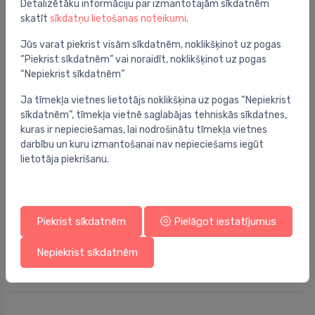
Detalizētāku informāciju par izmantotajām sīkdatnēm
skatīt
sīkdatņu lietošanas noteikumi
.
Jūs varat piekrist visām sīkdatnēm, noklikšķinot uz pogas
“Piekrist sīkdatnēm” vai noraidīt, noklikšķinot uz pogas
“Nepiekrist sīkdatnēm”
Ja tīmekļa vietnes lietotājs noklikšķina uz pogas “Nepiekrist
sīkdatnēm”, tīmekļa vietnē saglabājas tehniskās sīkdatnes,
kuras ir nepieciešamas, lai nodrošinātu tīmekļa vietnes
darbību un kuru izmantošanai nav nepieciešams iegūt
lietotāja piekrišanu.
Piekrist sīkdatnēm
Pielāgot iestatījumus
Papīra dvieļu turētāji
Papīra dvieļu turētājs Stone WPTB, balts
⬤
Nepiekrist sīkdatnēm
169.00 €