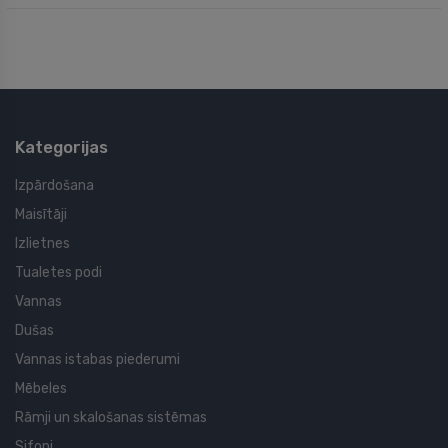
Kategorijas
Izpārdošana
Maisītāji
Izlietnes
Tualetes podi
Vannas
Dušas
Vannas istabas piederumi
Mēbeles
Rāmji un skalošanas sistēmas
Sifoni