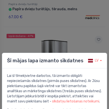
Papīra dvieļu turētāji
Papīra dvieļu turētājs, tērauda, melns
⬤
67.00 €
Izpārdošana -47%
Šī mājas lapa izmanto sīkdatnes
LV
Lai šī tīmekļvietne darbotos, tā izmanto obligāti
nepieciešamās sīkdatnes (pirmās puses sīkdatnes). Ar Jūsu
piekrišanu papildus šajā vietnē var tikt izmantotas
analītikas un mārketinga sīkdatnes (trešās puses sīkdatnes).
Papīra dvieļu turētāji
Lietotājam jebkurā brīdī ir iespēja piekrist, atteikties vai
Papīra dvieļu turētājs Plan, hroms/melns
⬤
mainīt savu piekrišanu šeit -
sīkdatņu lietošanas noteikumi
.
249.01 €
470.00 €