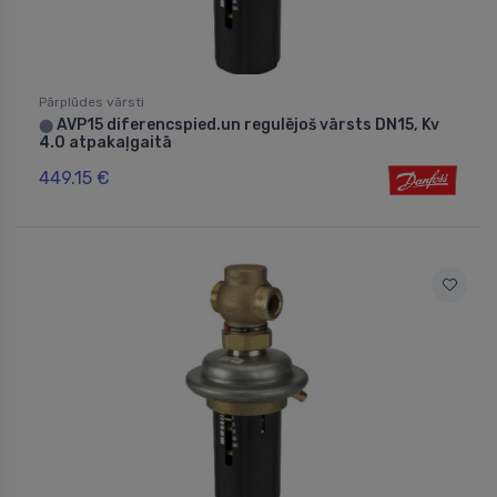
Pārplūdes vārsti
AVP15 diferencspied.un regulējoš vārsts DN15, Kv
⬤
4.0 atpakaļgaitā
449.15 €