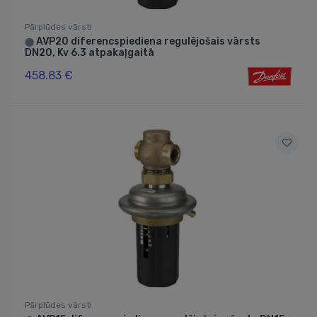
Pārplūdes vārsti
AVP20 diferencspiediena regulējošais vārsts
⬤
DN20, Kv 6.3 atpakaļgaitā
458.83 €
Pārplūdes vārsti