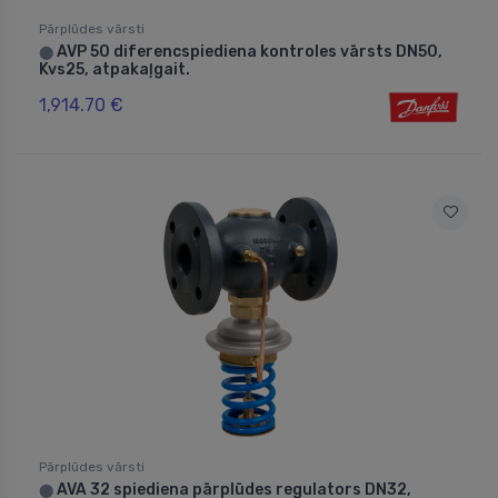
Pārplūdes vārsti
AVP 50 diferencspiediena kontroles vārsts DN50,
⬤
Kvs25, atpakaļgait.
1,914.70 €
Pārplūdes vārsti
AVA 32 spiediena pārplūdes regulators DN32,
⬤