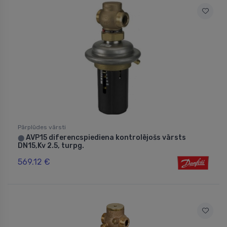
Pārplūdes vārsti
AVP15 diferencspiediena kontrolējošs vārsts
⬤
DN15,Kv 2.5, turpg.
569.12 €