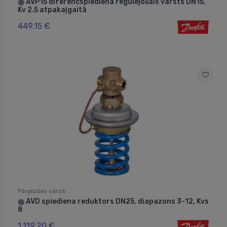
AVP15 diferencspiediena regulējošais vārsts DN15,
⬤
Kv 2.5 atpakaļgaitā
449.15 €
Pārplūdes vārsti
AVD spiediena reduktors DN25, diapazons 3-12, Kvs
⬤
8
1,119.20 €