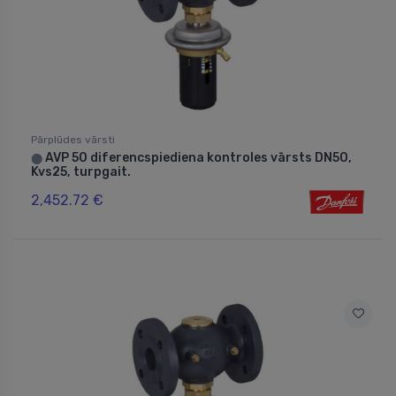
Pārplūdes vārsti
AVP 50 diferencspiediena kontroles vārsts DN50,
⬤
Kvs25, turpgait.
2,452.72 €