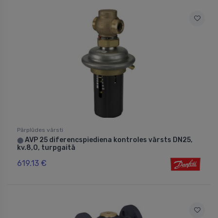
Pārplūdes vārsti
AVP 25 diferencspiediena kontroles vārsts DN25,
⬤
kv.8,0, turpgaitā
619.13 €