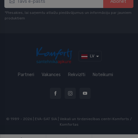
Abonēt
*Piesakies, lai saņemtu atlaižu piedāvājumus un informāciju par jauniem
produktiem
LV
Partneri
Vakances
Rekvizīti
Noteikumi
© 1989 - 2026 | EVA-SAT SIA | Veikali un tirdzniecības centri Komforts /
Komfortas