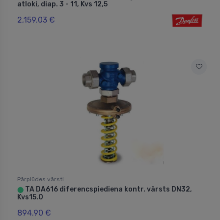
atloki, diap. 3 - 11, Kvs 12,5
2,159.03 €
Pārplūdes vārsti
TA DA616 diferencspiediena kontr. vārsts DN32,
⬤
Kvs15.0
894.90 €