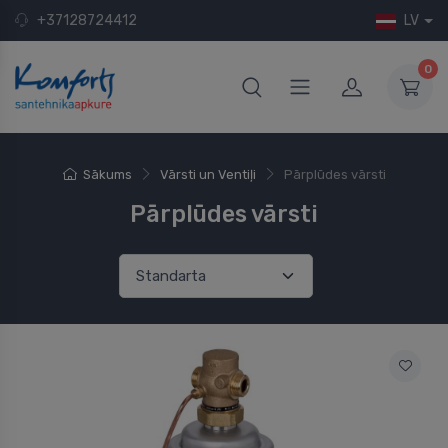
+37128724412
LV
0
Sākums
Vārsti un Ventiļi
Pārplūdes vārsti
Pārplūdes vārsti