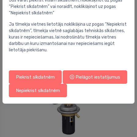
Jūs varat piekrist visām sīkdatnēm, noklikšķinot uz pogas
“Piekrist sīkdatnēm” vai noraidīt, noklikšķinot uz pogas
“Nepiekrist sīkdatnēm”
Ja tīmekļa vietnes lietotājs noklikšķina uz pogas “Nepiekrist
Pārplūdes vārsti
sīkdatnēm”, tīmekļa vietnē saglabājas tehniskās sīkdatnes,
AVPL 15 diferenciālā spiediena kontroles vārsts
⬤
G3/4", Kvs1.0
kuras ir nepieciešamas, lai nodrošinātu tīmekļa vietnes
darbību un kuru izmantošanai nav nepieciešams iegūt
287.34 €
lietotāja piekrišanu.
Piekrist sīkdatnēm
Pielāgot iestatījumus
Nepiekrist sīkdatnēm