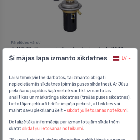
Pārplūdes vārsti
AVP 32 diferencspiediena kontroles vārsts DN32,
⬤
Kvs12,5 atpakaļgaitā, atloku
Šī mājas lapa izmanto sīkdatnes
LV
1,649.47 €
Lai šī tīmekļvietne darbotos, tā izmanto obligāti
nepieciešamās sīkdatnes (pirmās puses sīkdatnes). Ar Jūsu
piekrišanu papildus šajā vietnē var tikt izmantotas
analītikas un mārketinga sīkdatnes (trešās puses sīkdatnes).
Lietotājam jebkurā brīdī ir iespēja piekrist, atteikties vai
mainīt savu piekrišanu šeit -
sīkdatņu lietošanas noteikumi
.
Detalizētāku informāciju par izmantotajām sīkdatnēm
skatīt
sīkdatņu lietošanas noteikumi
.