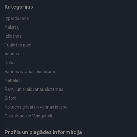
Kategorijas
Izpārdošana
Maisītāji
Izlietnes
Tualetes podi
Vannas
Dušas
Vannas istabas piederumi
Mēbeles
Rāmji un skalošanas sistēmas
Sifoni
Noteces grīdai un vannas istabai
Cauruļvadi un Veidgabali
Profila un piegādes informācija