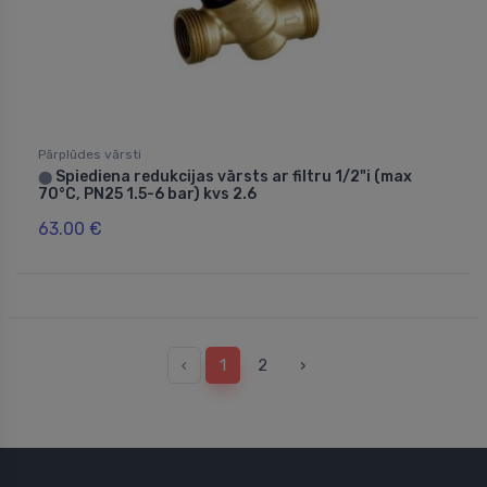
Pārplūdes vārsti
Spiediena redukcijas vārsts ar filtru 1/2"i (max
⬤
70°C, PN25 1.5-6 bar) kvs 2.6
63.00 €
‹
1
2
›