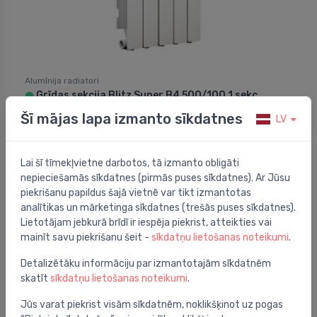
Alumīnija radiatori
Grīdas sekcija Blitz Super B4 500/100 1 sekc.,
⬤
L=80mm, grīdas piesl. (kreisā puse)
Šī mājas lapa izmanto sīkdatnes
LV
92.00 €
Lai šī tīmekļvietne darbotos, tā izmanto obligāti
nepieciešamās sīkdatnes (pirmās puses sīkdatnes). Ar Jūsu
piekrišanu papildus šajā vietnē var tikt izmantotas
analītikas un mārketinga sīkdatnes (trešās puses sīkdatnes).
Lietotājam jebkurā brīdī ir iespēja piekrist, atteikties vai
mainīt savu piekrišanu šeit -
sīkdatņu lietošanas noteikumi
.
Detalizētāku informāciju par izmantotajām sīkdatnēm
skatīt
sīkdatņu lietošanas noteikumi
.
Jūs varat piekrist visām sīkdatnēm, noklikšķinot uz pogas