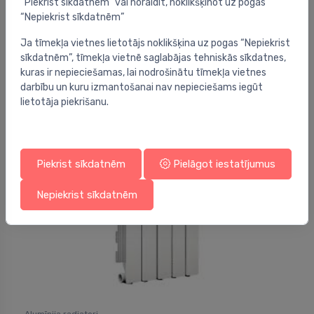
“Piekrist sīkdatnēm” vai noraidīt, noklikšķinot uz pogas
“Nepiekrist sīkdatnēm”
Alumīnija radiatori
Ja tīmekļa vietnes lietotājs noklikšķina uz pogas “Nepiekrist
Grīdas sekcija Blitz Super B4 350/100 1 sekc.,
⬤
sīkdatnēm”, tīmekļa vietnē saglabājas tehniskās sīkdatnes,
L=80mm, grīdas piesl. (kreisā puse)
kuras ir nepieciešamas, lai nodrošinātu tīmekļa vietnes
92.00 €
darbību un kuru izmantošanai nav nepieciešams iegūt
lietotāja piekrišanu.
Piekrist sīkdatnēm
Pielāgot iestatījumus
Nepiekrist sīkdatnēm
Alumīnija radiatori