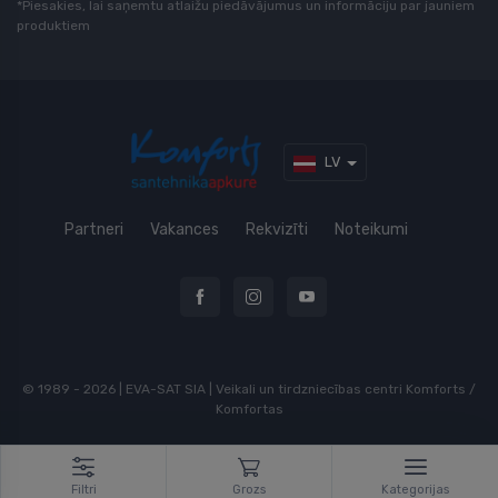
*Piesakies, lai saņemtu atlaižu piedāvājumus un informāciju par jauniem
produktiem
LV
Partneri
Vakances
Rekvizīti
Noteikumi
© 1989 - 2026 | EVA-SAT SIA | Veikali un tirdzniecības centri Komforts /
Komfortas
Filtri
Grozs
Kategorijas