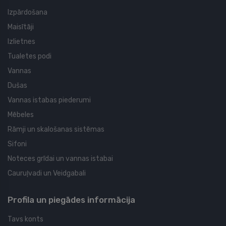
Izpārdošana
Maisītāji
Izlietnes
Tualetes podi
Vannas
Dušas
Vannas istabas piederumi
Mēbeles
Rāmji un skalošanas sistēmas
Sifoni
Noteces grīdai un vannas istabai
Cauruļvadi un Veidgabali
Profila un piegādes informācija
Tavs konts