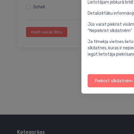
Lietotājam jebkurā brīdī 
Izteces ūdens maisītājiem
Schell
Dušas galvas izvadi
Detalizētāku informāci
Maisītāju komplekti
Jūs varat piekrist visām
Maisītāju piederumi
“Nepiekrist sīkdatnēm”
Rādīt vairāk filtru
Virtuves maisītāju sistēmas piederumi
Ja tīmekļa vietnes lieto
Ķermeņa duša
sīkdatnes, kuras ir nep
WC dozatori
iegūt lietotāja piekrišan
Strūklakas dzeramajam ūdenim
Brīvstāvošie vannu maisītāji
Piekrist sīkdatnēm
Kategorijas