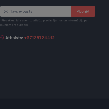
Abonēt
*Piesakies, lai saņemtu atlaižu piedāvājumus un informāciju par
jauniem produktiem
Atbalsts:
+37128724412