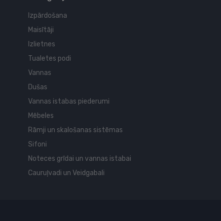
Izpārdošana
Maisītāji
Izlietnes
Tualetes podi
Vannas
Dušas
Vannas istabas piederumi
Mēbeles
Rāmji un skalošanas sistēmas
Sifoni
Noteces grīdai un vannas istabai
Cauruļvadi un Veidgabali