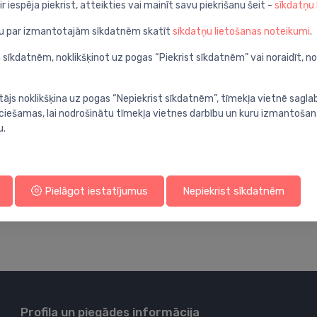
ir iespēja piekrist, atteikties vai mainīt savu piekrišanu šeit -
sīkdatņu
ju par izmantotajām sīkdatnēm skatīt
sīkdatņu lietošanas noteikumi
.
 sīkdatnēm, noklikšķinot uz pogas “Piekrist sīkdatnēm” vai noraidīt, n
tājs noklikšķina uz pogas “Nepiekrist sīkdatnēm”, tīmekļa vietnē sagla
WC dozatori
ieciešamas, lai nodrošinātu tīmekļa vietnes darbību un kuru izmantoša
WC dozators Schellomat,
⬤
u.
hroms
87.00 €
Pielāgot iestatījumus
Nepiekrist sīkdatnēm
Profila un piegādes informācija