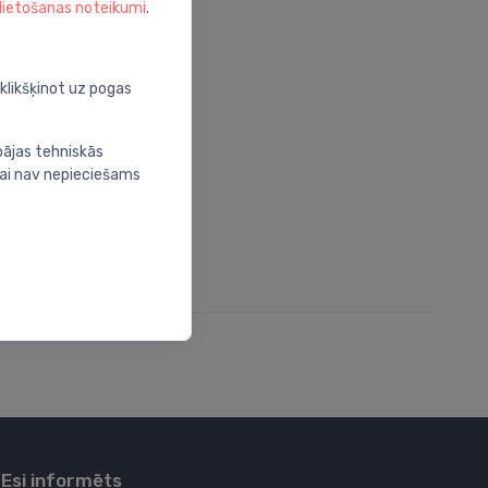
 lietošanas noteikumi
.
oklikšķinot uz pogas
bājas tehniskās
nai nav nepieciešams
Esi informēts