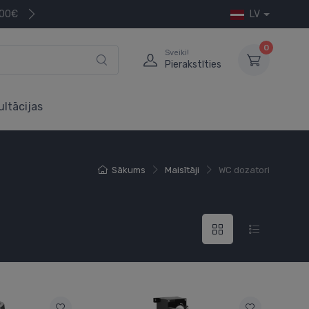
200€
LV
0
Sveiki!
Pierakstīties
ultācijas
Sākums
Maisītāji
WC dozatori