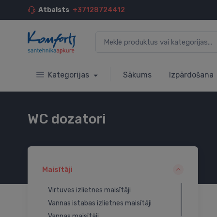
Atbalsts
+37128724412
Kategorijas
Sākums
Izpārdošana
WC dozatori
Maisītāji
Virtuves izlietnes maisītāji
Vannas istabas izlietnes maisītāji
Vannas maisītāji