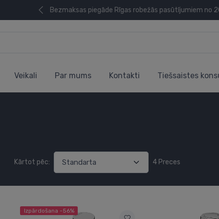
Bezmaksas piegāde Rīgas robežās pasūtījumiem no 
Veikali
Par mums
Kontakti
Tiešsaistes kons
Kārtot pēc:
4 Preces
Izpārdošana -56%