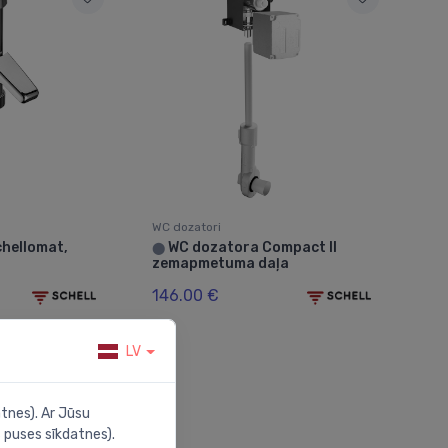
WC dozatori
hellomat,
WC dozatora Compact II
⬤
zemapmetuma daļa
146.00 €
LV
tnes). Ar Jūsu
 puses sīkdatnes).