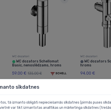
WC dozatori
WC dozatori
WC dozators Schellomat
WC dozators Sc
⬤
⬤
Basic, nenoslēdzams, hroms
hroms
59.00 €
94.00 €
135.00 €
zmanto sīkdatnes
botos, tā izmanto obligāti nepieciešamās sīkdatnes (pirmās puses sīkda
 vietnē var tikt izmantotas analītikas un mārketinga sīkdatnes (trešās