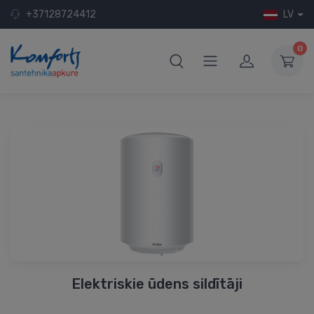
+37128724412
LV
0
Elektriskie ūdens sildītāji