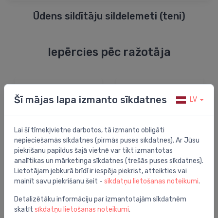
Ūdens sildītāju sildelemeti (teni)
Iepērcies pēc ražotāja
Nav norādīts
Šī mājas lapa izmanto sīkdatnes
LV
Lai šī tīmekļvietne darbotos, tā izmanto obligāti
nepieciešamās sīkdatnes (pirmās puses sīkdatnes). Ar Jūsu
piekrišanu papildus šajā vietnē var tikt izmantotas
analītikas un mārketinga sīkdatnes (trešās puses sīkdatnes).
Lietotājam jebkurā brīdī ir iespēja piekrist, atteikties vai
mainīt savu piekrišanu šeit -
sīkdatņu lietošanas noteikumi
.
Detalizētāku informāciju par izmantotajām sīkdatnēm
skatīt
sīkdatņu lietošanas noteikumi
.