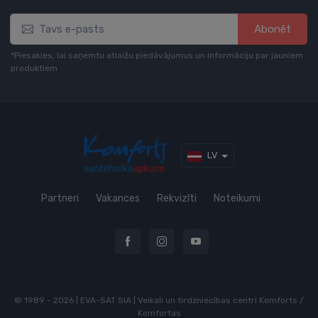
Abonēt
*Piesakies, lai saņemtu atlaižu piedāvājumus un informāciju par jauniem
produktiem
LV
Partneri
Vakances
Rekvizīti
Noteikumi
© 1989 - 2026 | EVA-SAT SIA | Veikali un tirdzniecības centri Komforts /
Komfortas