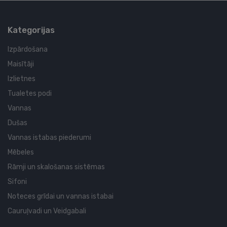
Kategorijas
Izpārdošana
Maisītāji
Izlietnes
Tualetes podi
Vannas
Dušas
Vannas istabas piederumi
Mēbeles
Rāmji un skalošanas sistēmas
Sifoni
Noteces grīdai un vannas istabai
Cauruļvadi un Veidgabali