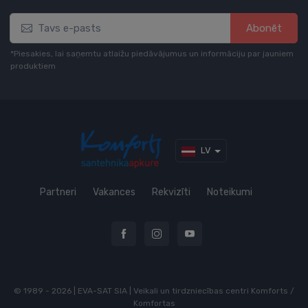
Abonēt
*Piesakies, lai saņemtu atlaižu piedāvājumus un informāciju par jauniem
produktiem
LV
Partneri
Vakances
Rekvizīti
Noteikumi
© 1989 - 2026 | EVA-SAT SIA | Veikali un tirdzniecības centri Komforts /
Komfortas