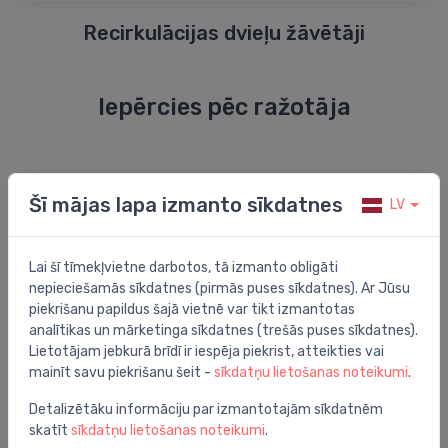
Recirkulācijas dvieļu žāvētāji
Iepērcies pēc ražotāja
Nav norādīts
Šī mājas lapa izmanto sīkdatnes
LV
Lai šī tīmekļvietne darbotos, tā izmanto obligāti
nepieciešamās sīkdatnes (pirmās puses sīkdatnes). Ar Jūsu
piekrišanu papildus šajā vietnē var tikt izmantotas
analītikas un mārketinga sīkdatnes (trešās puses sīkdatnes).
Lietotājam jebkurā brīdī ir iespēja piekrist, atteikties vai
mainīt savu piekrišanu šeit -
sīkdatņu lietošanas noteikumi
.
Detalizētāku informāciju par izmantotajām sīkdatnēm
skatīt
sīkdatņu lietošanas noteikumi
.