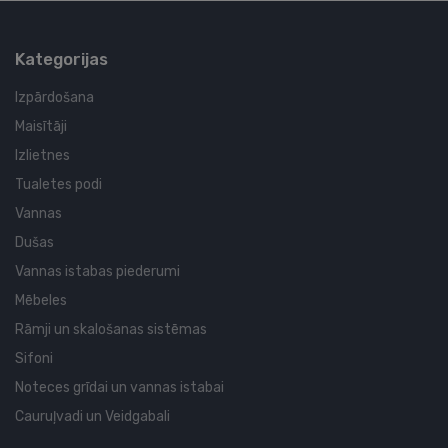
Kategorijas
Izpārdošana
Maisītāji
Izlietnes
Tualetes podi
Vannas
Dušas
Vannas istabas piederumi
Mēbeles
Rāmji un skalošanas sistēmas
Sifoni
Noteces grīdai un vannas istabai
Cauruļvadi un Veidgabali