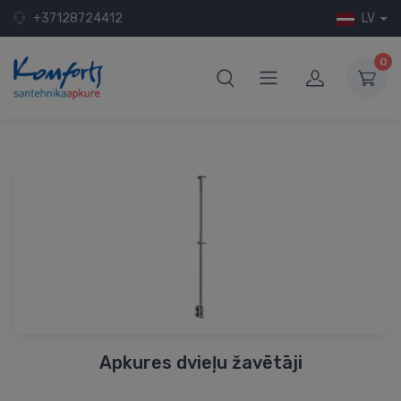
+37128724412
LV
0
Apkures dvieļu žavētāji