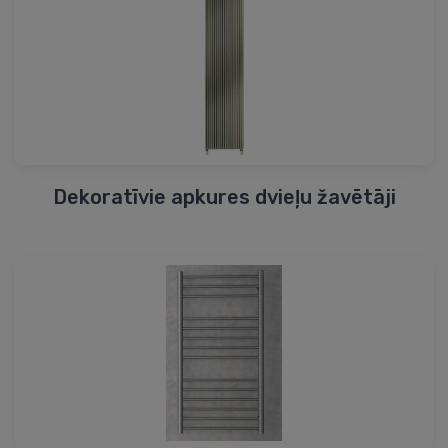
Dekoratīvie apkures dvieļu žavētāji