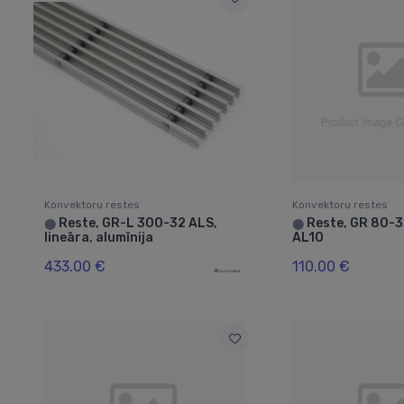
Konvektoru restes
Konvektoru restes
Reste, GR-L 300-32 ALS,
Reste, GR 80-32
⬤
⬤
lineāra, alumīnija
AL10
433.00 €
110.00 €