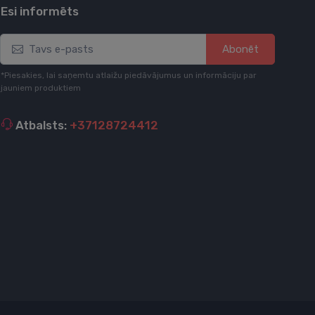
Esi informēts
Abonēt
*Piesakies, lai saņemtu atlaižu piedāvājumus un informāciju par
jauniem produktiem
Atbalsts:
+37128724412