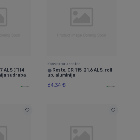
Konvektoru restes
17 ALS (FH4-
Reste, GR 115-21.6 ALS, roll-
⬤
īnija sudraba
up, alumīnija
64.34 €