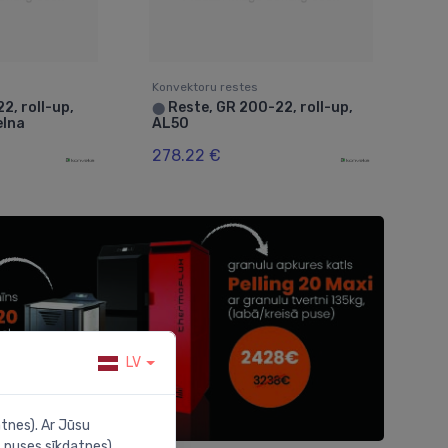
Konvektoru restes
2, roll-up,
Reste, GR 200-22, roll-up,
⬤
elna
AL50
278.22 €
LV
tnes). Ar Jūsu
 puses sīkdatnes).