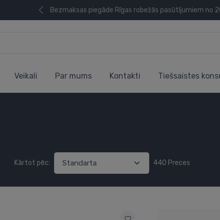
Bezmaksas piegāde Rīgas robežās pasūtījumiem no 
Veikali
Par mums
Kontakti
Tiešsaistes kons
Kārtot pēc:
440 Preces