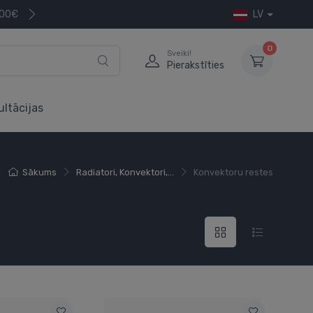
200€
LV
0
Sveiki!
Pierakstīties
ultācijas
Sākums
Radiatori, Konvektori,...
Konvektoru restes