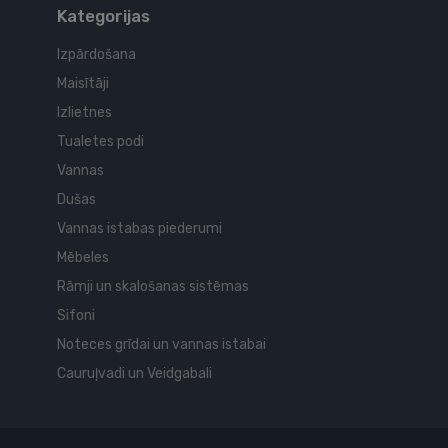
Kategorijas
Izpārdošana
Maisītāji
Izlietnes
Tualetes podi
Vannas
Dušas
Vannas istabas piederumi
Mēbeles
Rāmji un skalošanas sistēmas
Sifoni
Noteces grīdai un vannas istabai
Cauruļvadi un Veidgabali