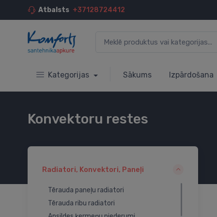
Atbalsts
+37128724412
Kategorijas
Sākums
Izpārdošana
Konvektoru restes
Radiatori, Konvektori, Paneļi
Tērauda paneļu radiatori
Tērauda ribu radiatori
Apsildes ķermeņu piederumi