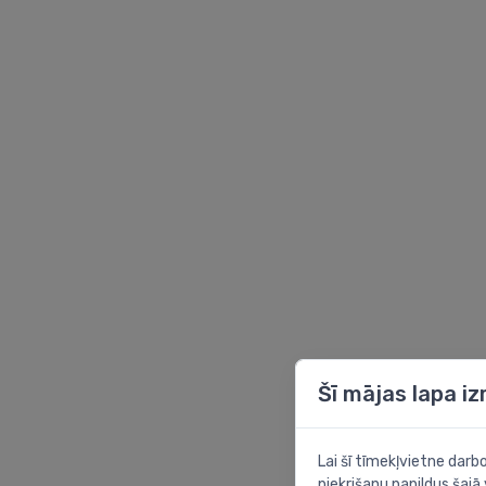
Šī mājas lapa i
Lai šī tīmekļvietne dar
piekrišanu papildus šajā