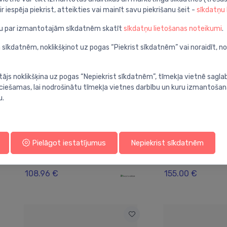
ir iespēja piekrist, atteikties vai mainīt savu piekrišanu šeit -
sīkdatņu
ju par izmantotajām sīkdatnēm skatīt
sīkdatņu lietošanas noteikumi
.
 sīkdatnēm, noklikšķinot uz pogas “Piekrist sīkdatnēm” vai noraidīt, n
tājs noklikšķina uz pogas “Nepiekrist sīkdatnēm”, tīmekļa vietnē sagla
ieciešamas, lai nodrošinātu tīmekļa vietnes darbību un kuru izmantoša
u.
Konvektoru restes
Konvektoru restes
Pielāgot iestatījumus
Nepiekrist sīkdatnēm
Reste, GR 80-22, roll-up,
Reste, GR 150-2
⬤
⬤
AL50 melna
AL50
108.96 €
155.00 €