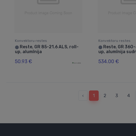
Konvektoru restes
Konvektoru restes
Reste, GR 85-21.6 ALS, roll-
Reste, GR 360-
⬤
⬤
up, alumīnija
up, alumīnija sud
50.93 €
534.00 €
‹
1
2
3
4