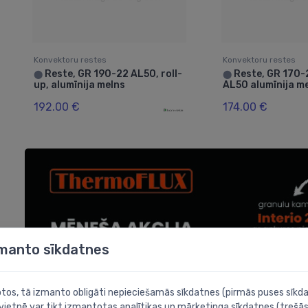
Konvektoru restes
Konvektoru restes
Reste, GR 190-22 AL50, roll-
Reste, GR 170-2
⬤
⬤
up, alumīnija melns
AL50 alumīnija m
192.00 €
174.00 €
zmanto sīkdatnes
botos, tā izmanto obligāti nepieciešamās sīkdatnes (pirmās puses sīkda
 vietnē var tikt izmantotas analītikas un mārketinga sīkdatnes (trešās