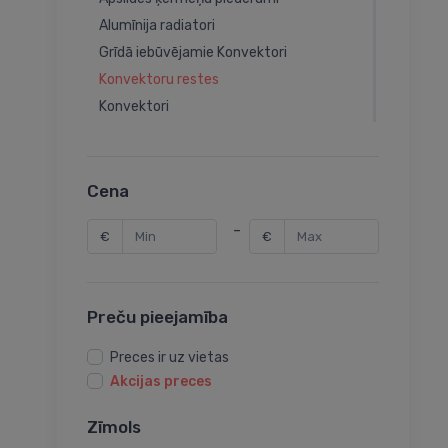
Alumīnija radiatori
Grīdā iebūvējamie Konvektori
Konvektoru restes
Konvektori
Elektriskie konvektori
Dekoratīvie radiatori
Apsildes paneļi
Cena
Elektriskie eļļas radiatori
-
€
€
Preču pieejamība
Preces ir uz vietas
Akcijas preces
Zīmols