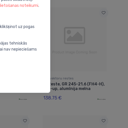
 lietošanas noteikumi
.
oklikšķinot uz pogas
bājas tehniskās
nai nav nepieciešams
Konvektoru restes
2, roll-up,
Reste, GR 245-21.6 (FH4-H),
⬤
roll-up, alumīnija melna
138.75 €