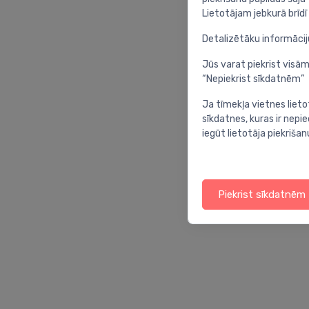
Lietotājam jebkurā brīdī 
Detalizētāku informāci
Jūs varat piekrist visām
“Nepiekrist sīkdatnēm”
Ja tīmekļa vietnes lieto
sīkdatnes, kuras ir nep
iegūt lietotāja piekrišan
Piekrist sīkdatnēm