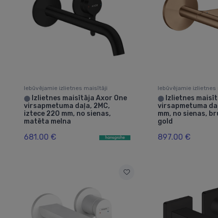
Iebūvējamie izlietnes maisītāji
Iebūvējamie izlietnes 
Izlietnes maisītāja Axor One
Izlietnes maisī
⬤
⬤
virsapmetuma daļa, 2MC,
virsapmetuma daļ
iztece 220 mm, no sienas,
mm, no sienas, b
matēta melna
gold
681.00 €
897.00 €