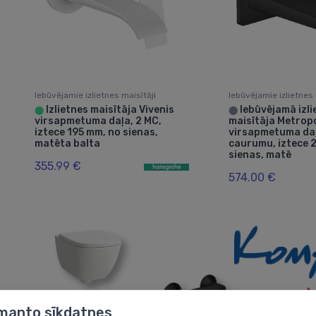
Iebūvējamie izlietnes maisītāji
Iebūvējamie izlietnes 
Izlietnes maisītāja Vivenis
Iebūvējamā izli
⬤
⬤
virsapmetuma daļa, 2 MC,
maisītāja Metrop
iztece 195 mm, no sienas,
virsapmetuma daļ
matēta balta
caurumu, iztece 
sienas, matē
355.99 €
574.00 €
zmanto sīkdatnes