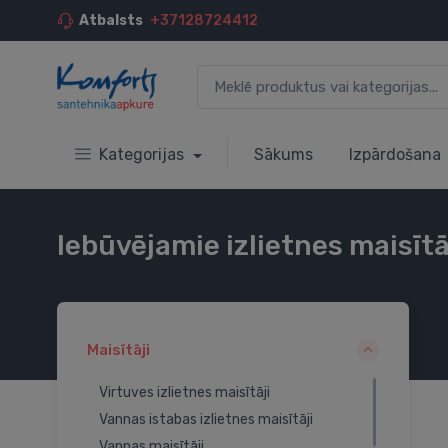
Atbalsts
+37128724412
Kategorijas
Sākums
Izpārdošana
Iebūvējamie izlietnes maisītā
Maisītāji
Virtuves izlietnes maisītāji
Vannas istabas izlietnes maisītāji
Vannas maisītāji