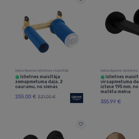
Iebūvējamie izlietnes maisītāji
Iebūvējamie izlietnes 
Izlietnes maisītāja
Izlietnes maisīt
⬤
⬤
zemapmetuma daļa, 2
virsapmetuma daļ
caurumu, no sienas
iztece 195 mm, no
matēta melna
255.00 €
321.00 €
355.99 €