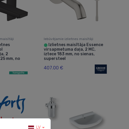
maisītāji
Iebūvējamie izlietnes maisītāji
etnes
Izlietnes maisītāja Essence
⬤
ol
virsapmetuma daļa, 2 MC,
a, 2
iztece 183 mm, no sienas,
225 mm, no
supersteel
407.00 €
LV