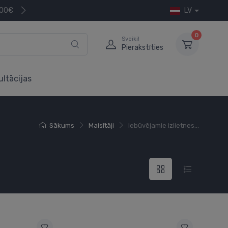
200€
LV
0
Sveiki!
Pierakstīties
ultācijas
Sākums
Maisītāji
Iebūvējamie izlietnes...