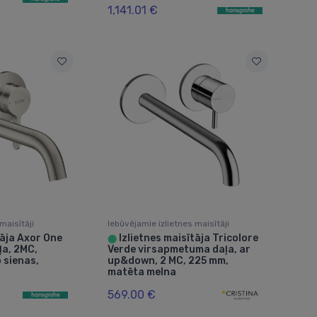
1,141.01 €
maisītāji
Iebūvējamie izlietnes maisītāji
tāja Axor One
Izlietnes maisītāja Tricolore
⬤
a, 2MC,
Verde virsapmetuma daļa, ar
 sienas,
up&down, 2 MC, 225 mm,
matēta melna
569.00 €