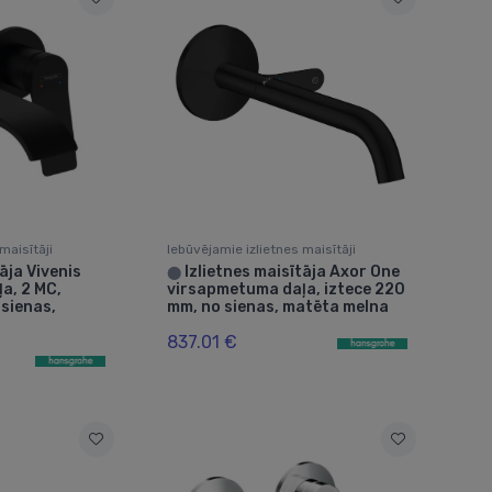
maisītāji
Iebūvējamie izlietnes maisītāji
āja Vivenis
Izlietnes maisītāja Axor One
⬤
a, 2 MC,
virsapmetuma daļa, iztece 220
 sienas,
mm, no sienas, matēta melna
837.01 €