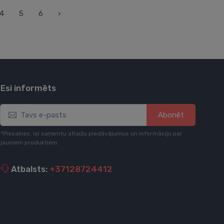
4
5
6
›
Esi informēts
Abonēt
*Piesakies, lai saņemtu atlaižu piedāvājumus un informāciju par
jauniem produktiem
Atbalsts:
+37128724412