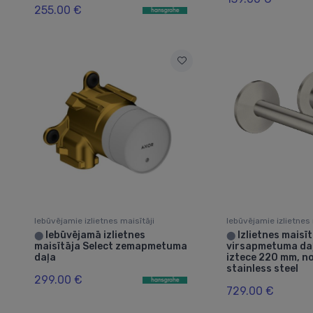
255.00 €
Iebūvējamie izlietnes maisītāji
Iebūvējamie izlietnes 
Iebūvējamā izlietnes
Izlietnes maisī
⬤
⬤
maisītāja Select zemapmetuma
virsapmetuma daļ
daļa
iztece 220 mm, no
stainless steel
299.00 €
729.00 €