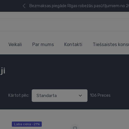
Bezmaksas piegāde Rīgas robežās pasūtījumiem no 
Veikali
Par mums
Kontakti
Tiešsaistes kons
ji
Kārtot pēc:
106 Preces
Laba cena -21%