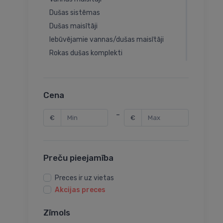
Dušas sistēmas
Dušas maisītāji
Iebūvējamie vannas/dušas maisītāji
Rokas dušas komplekti
Rokas dušas
Dušas galvas
Dušas vadi
Cena
Bidetas
-
€
€
Bidē maisītāji
Bidetas maisītāji
Iebūvējamie izlietnes maisītāji
Preču pieejamība
Maisītāju rezerves daļas
Virtuves maisītāju sistēmas
Preces ir uz vietas
Rokas dušas turētāji
Akcijas preces
Rokas dušas izvadi
Zīmols
Pisuāra dozatori