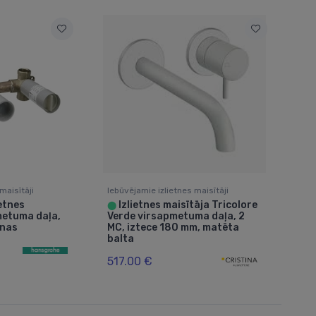
maisītāji
Iebūvējamie izlietnes maisītāji
etnes
Izlietnes maisītāja Tricolore
⬤
metuma daļa,
Verde virsapmetuma daļa, 2
enas
MC, iztece 180 mm, matēta
balta
517.00 €