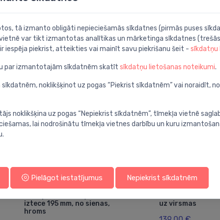
botos, tā izmanto obligāti nepieciešamās sīkdatnes (pirmās puses sīkda
 vietnē var tikt izmantotas analītikas un mārketinga sīkdatnes (trešās
ir iespēja piekrist, atteikties vai mainīt savu piekrišanu šeit -
sīkdatņu
ju par izmantotajām sīkdatnēm skatīt
sīkdatņu lietošanas noteikumi
.
 sīkdatnēm, noklikšķinot uz pogas “Piekrist sīkdatnēm” vai noraidīt, n
tājs noklikšķina uz pogas “Nepiekrist sīkdatnēm”, tīmekļa vietnē sagla
ieciešamas, lai nodrošinātu tīmekļa vietnes darbību un kuru izmantoša
u.
Pielāgot iestatījumus
Nepiekrist sīkdatnēm
Iebūvējamie izlietnes maisītāji
Iebūvējamie izlietnes 
Izlietnes maisītāja Vivenis
Montāžas komp
⬤
⬤
virsapmetuma daļa, 2 MC,
caurumu izlietne
iztece 195 mm, no sienas,
uz virsmas
hroms
139.00 €