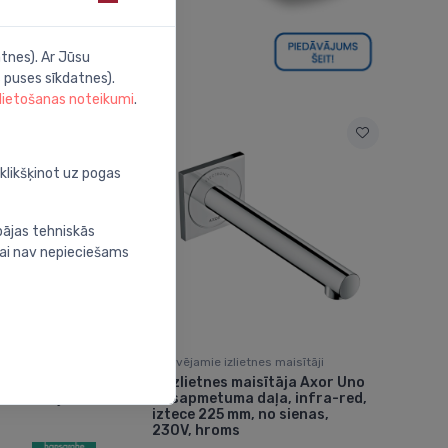
tnes). Ar Jūsu
 puses sīkdatnes).
 lietošanas noteikumi
.
oklikšķinot uz pogas
bājas tehniskās
nai nav nepieciešams
maisītāji
Iebūvējamie izlietnes maisītāji
lekts 3
Izlietnes maisītāja Axor Uno
⬤
s maisītājam
virsapmetuma daļa, infra-red,
iztece 225 mm, no sienas,
230V, hroms