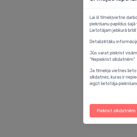
Lai šī tīmekļvietne dar
piekrišanu papildus šajā
Lietotājam jebkurā brīdī 
Detalizētāku informāci
Jūs varat piekrist visām
“Nepiekrist sīkdatnēm”
Ja tīmekļa vietnes lieto
sīkdatnes, kuras ir nep
iegūt lietotāja piekrišan
Piekrist sīkdatnēm