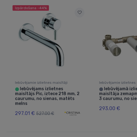
Izpārdošana -44%
Iebūvējamie izlietnes maisītāji
Iebūvējamie izlietnes 
Iebūvējams izlietnes
Iebūvējamā izli
⬤
⬤
maisītājs Pic, iztece 218 mm, 2
maisītāja zemap
caurumu, no sienas, matēts
3 caurumu, no si
melns
293.00 €
297.01 €
527.00 €