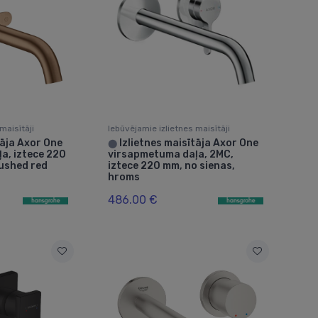
maisītāji
Iebūvējamie izlietnes maisītāji
tāja Axor One
Izlietnes maisītāja Axor One
⬤
a, iztece 220
virsapmetuma daļa, 2MC,
rushed red
iztece 220 mm, no sienas,
hroms
486.00 €