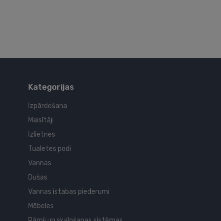
Kategorijas
Izpārdošana
Maisītāji
Izlietnes
Tualetes podi
Vannas
Dušas
Vannas istabas piederumi
Mēbeles
Rāmji un skalošanas sistēmas