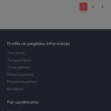
‹
1
2
3
Profila un piegādes informācija
Tavs konts
Tavi pasūtījumi
Tavas adreses
Sīkdatņu politika
Privātuma politika
Noteikumi
Par uzņēmumu