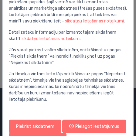
piekrišanu papildus šajā vietnē var tikt izmantotas
analītikas un mārketinga sīkdatnes (trešās puses sīkdatnes).
Lietotājam jebkurā brīdī ir iespēja piekrist, atteikties vai
mainīt savu piekrišanu šeit -
sīkdatņu lietošanas noteikumi
.
Iebūvējamās skalojamās kastes
Zemapmetuma skalojamā kaste Prevista Pure
⬤
Detalizētāku informāciju par izmantotajām sīkdatnēm
200.74 €
skatīt
sīkdatņu lietošanas noteikumi
.
Jūs varat piekrist visām sīkdatnēm, noklikšķinot uz pogas
“Piekrist sīkdatnēm” vai noraidīt, noklikšķinot uz pogas
“Nepiekrist sīkdatnēm”
Ja tīmekļa vietnes lietotājs noklikšķina uz pogas “Nepiekrist
sīkdatnēm”, tīmekļa vietnē saglabājas tehniskās sīkdatnes,
kuras ir nepieciešamas, lai nodrošinātu tīmekļa vietnes
darbību un kuru izmantošanai nav nepieciešams iegūt
lietotāja piekrišanu.
Kategorijas
Izpārdošana
Piekrist sīkdatnēm
Pielāgot iestatījumus
Maisītāji
Izlietnes