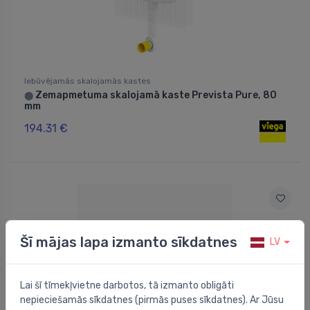
Iebūvējamās skalojamās kastes
Zemapmetuma skalojamā kaste Prevista Pure, 80
⬤
mm
194.31 €
Šī mājas lapa izmanto sīkdatnes
LV
Lai šī tīmekļvietne darbotos, tā izmanto obligāti
nepieciešamās sīkdatnes (pirmās puses sīkdatnes). Ar Jūsu