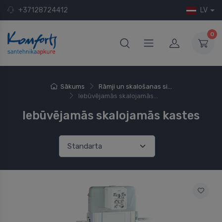
+37128724412
LV
0
Sākums
Rāmji un skalošanas si...
Iebūvējamās skalojamās...
Iebūvējamās skalojamās kastes