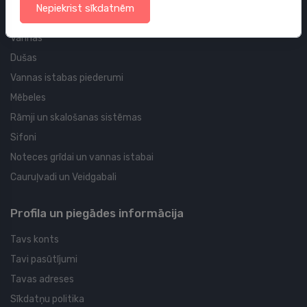
Nepiekrist sīkdatnēm
Tualetes podi
Vannas
Dušas
Vannas istabas piederumi
Mēbeles
Rāmji un skalošanas sistēmas
Sifoni
Noteces grīdai un vannas istabai
Cauruļvadi un Veidgabali
Profila un piegādes informācija
Tavs konts
Tavi pasūtījumi
Tavas adreses
Sīkdatņu politika