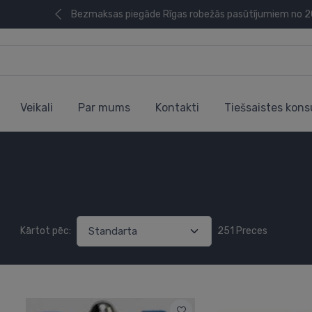
Bezmaksas piegāde Rīgas robežās pasūtījumiem no 
Veikali
Par mums
Kontakti
Tiešsaistes kons
Kārtot pēc:
251 Preces