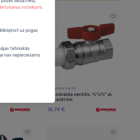
 puses sīkdatnes).
 lietošanas noteikumi
.
oklikšķinot uz pogas
bājas tehniskās
nai nav nepieciešams
Lodveida vārsti
s, ¾" ai, īsais
Lodveida ventilis, ¾"x¾" ai,
⬤
ar saskrūvi
16.79 €