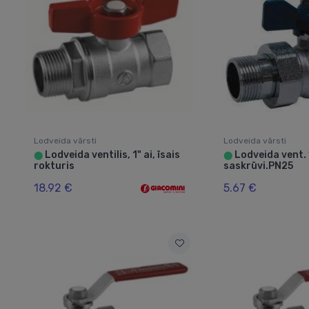
Lodveida vārsti
Lodveida vārsti
Lodveida ventilis, 1" ai, īsais
Lodveida vent. ½
⬤
⬤
rokturis
saskrūvi.PN25
18.92 €
5.67 €