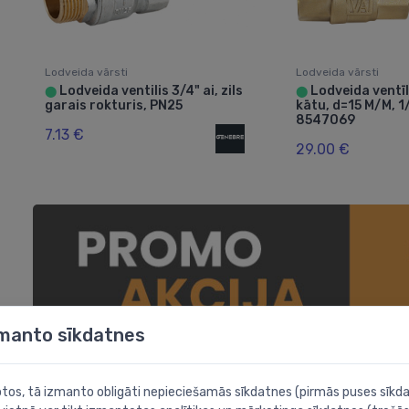
Lodveida vārsti
Lodveida vārsti
Lodveida ventilis 3/4" ai, zils
Lodveida ventīl
⬤
⬤
garais rokturis, PN25
kātu, d=15 M/M, 1
8547069
7.13 €
29.00 €
zmanto sīkdatnes
botos, tā izmanto obligāti nepieciešamās sīkdatnes (pirmās puses sīkda