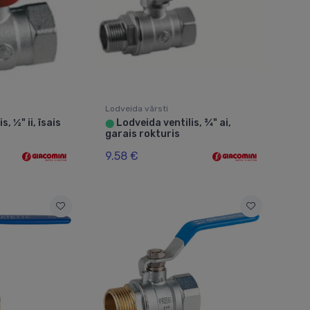
Lodveida vārsti
, ½" ii, īsais
Lodveida ventilis, ¾" ai,
⬤
garais rokturis
9.58 €