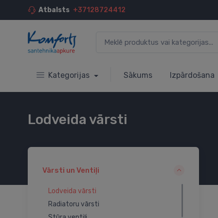
Atbalsts
+37128724412
Kategorijas
Sākums
Izpārdošana
Lodveida vārsti
Vārsti un Ventiļi
Lodveida vārsti
Radiatoru vārsti
Stūra ventiļi