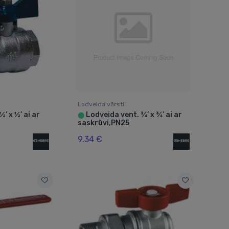
Lodveida vārsti
’ x ½’ ai ar
Lodveida vent. ¾’ x ¾’ ai ar
⬤
saskrūvi,PN25
9.34 €