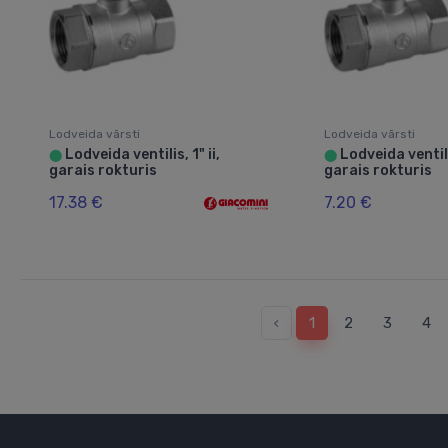
Lodveida vārsti
Lodveida vārsti
Lodveida ventilis, 1" ii,
Lodveida ventili
⬤
⬤
garais rokturis
garais rokturis
17.38 €
7.20 €
‹
1
2
3
4