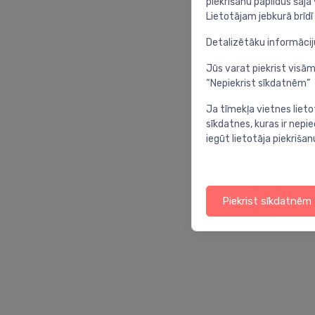
piekrišanu papildus šajā
Lietotājam jebkurā brīdī 
Detalizētāku informāci
Jūs varat piekrist visām
“Nepiekrist sīkdatnēm”
Ja tīmekļa vietnes lieto
sīkdatnes, kuras ir nep
iegūt lietotāja piekrišan
Piekrist sīkdatnēm