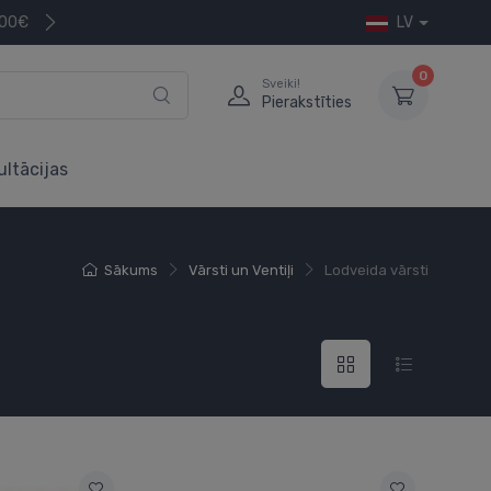
200€
LV
0
Sveiki!
Pierakstīties
ultācijas
Sākums
Vārsti un Ventiļi
Lodveida vārsti