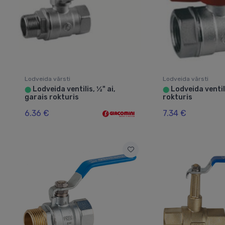
Lodveida vārsti
Lodveida vārsti
Lodveida ventilis, ½" ai,
Lodveida ventilis
⬤
⬤
garais rokturis
rokturis
6.36 €
7.34 €