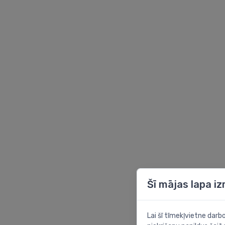
Schell
Vatette
Šī mājas lapa i
Lai šī tīmekļvietne dar