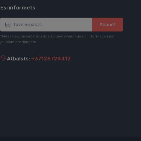
Esi informēts
Abonēt
*Piesakies, lai saņemtu atlaižu piedāvājumus un informāciju par
jauniem produktiem
Atbalsts:
+37128724412