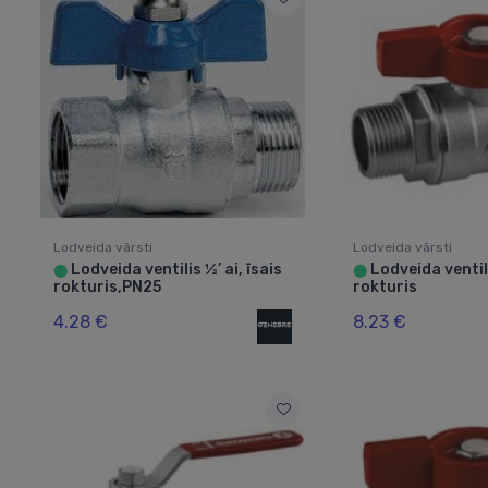
Lodveida vārsti
Lodveida vārsti
Lodveida ventilis ½’ ai, īsais
Lodveida ventili
⬤
⬤
rokturis,PN25
rokturis
4.28 €
8.23 €