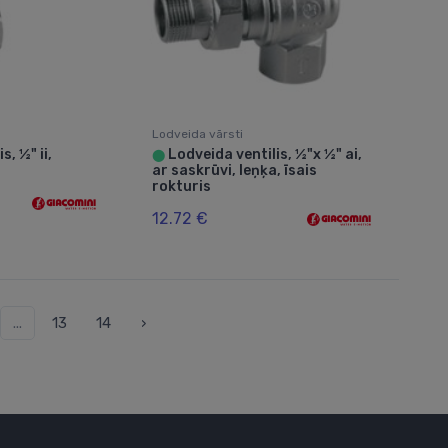
Lodveida vārsti
s, ½" ii,
Lodveida ventilis, ½"x ½" ai,
⬤
ar saskrūvi, leņķa, īsais
rokturis
12.72 €
...
13
14
›