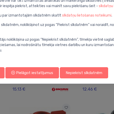
 vietnē var tikt izmantotas analītikas un mārketinga sīkdatnes (trešās
ir iespēja piekrist, atteikties vai mainīt savu piekrišanu šeit -
sīkdatņu
ju par izmantotajām sīkdatnēm skatīt
sīkdatņu lietošanas noteikumi
.
 sīkdatnēm, noklikšķinot uz pogas “Piekrist sīkdatnēm” vai noraidīt, n
tājs noklikšķina uz pogas “Nepiekrist sīkdatnēm”, tīmekļa vietnē sagla
ieciešamas, lai nodrošinātu tīmekļa vietnes darbību un kuru izmantoša
u.
Lodveida vārsti
Lodveida vārsti
Pielāgot iestatījumus
Nepiekrist sīkdatnēm
Lodveida ventilis, 1" ai,
Lodveida ventili
⬤
⬤
garais rokturis
rokturis
15.13 €
12.46 €