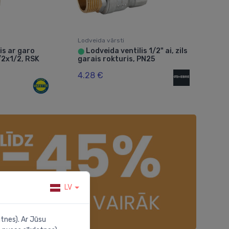
Lodveida vārsti
is ar garo
Lodveida ventilis 1/2" ai, zils
⬤
/2x1/2, RSK
garais rokturis, PN25
4.28 €
LV
tnes). Ar Jūsu