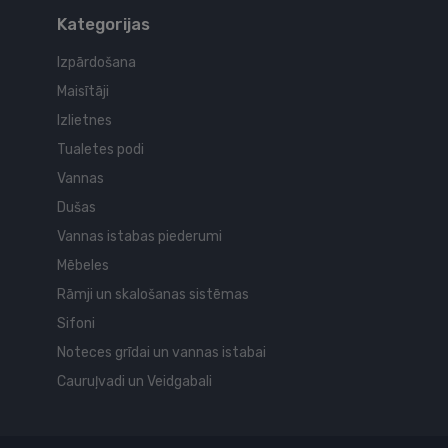
Kategorijas
Izpārdošana
Maisītāji
Izlietnes
Tualetes podi
Vannas
Dušas
Vannas istabas piederumi
Mēbeles
Rāmji un skalošanas sistēmas
Sifoni
Noteces grīdai un vannas istabai
Cauruļvadi un Veidgabali