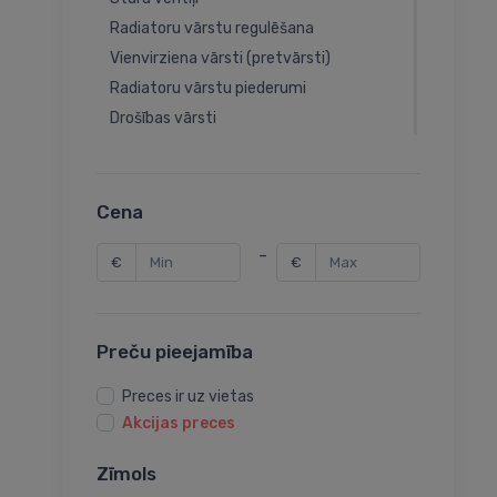
Radiatoru vārstu regulēšana
Vienvirziena vārsti (pretvārsti)
Radiatoru vārstu piederumi
Drošības vārsti
Balansēšanas vārsti
Termovārsti
Rotācijas vārsti
Cena
Rotācijas vārstu piedziņas
-
€
€
Sēžas vārstu piedziņas
Sēžas vārsti
Aizbīdņi
Preču pieejamība
Dārza ventiļi
Termovārstu piederumi
Preces ir uz vietas
Balansēšanas vārstu piederumi
Akcijas preces
Lodveida vārstu piederumi
Zīmols
Spiediena redukcijas vārsti