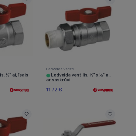
Lodveida vārsti
s, ½" ai, īsais
Lodveida ventilis, ½" x ½" ai,
⬤
ar saskrūvi
11.72 €