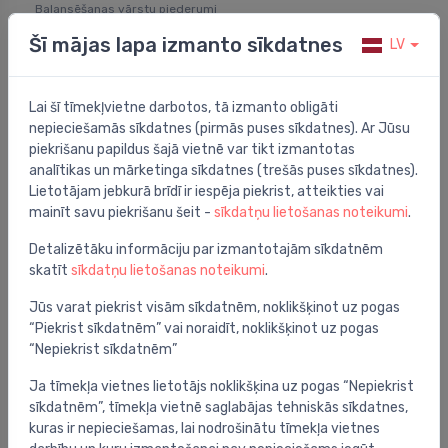
Balansēšanas vārstu piederumi
MDFO plūsmas mēriekārta DN50 PN16
⬤
Šī mājas lapa izmanto sīkdatnes
LV
277.07 €
Lai šī tīmekļvietne darbotos, tā izmanto obligāti
nepieciešamās sīkdatnes (pirmās puses sīkdatnes). Ar Jūsu
piekrišanu papildus šajā vietnē var tikt izmantotas
analītikas un mārketinga sīkdatnes (trešās puses sīkdatnes).
Lietotājam jebkurā brīdī ir iespēja piekrist, atteikties vai
mainīt savu piekrišanu šeit -
sīkdatņu lietošanas noteikumi
.
Detalizētāku informāciju par izmantotajām sīkdatnēm
skatīt
sīkdatņu lietošanas noteikumi
.
Jūs varat piekrist visām sīkdatnēm, noklikšķinot uz pogas
“Piekrist sīkdatnēm” vai noraidīt, noklikšķinot uz pogas
“Nepiekrist sīkdatnēm”
Balansēšanas vārstu piederumi
Ja tīmekļa vietnes lietotājs noklikšķina uz pogas “Nepiekrist
TA LINK (0-10V) spiediena sensors PN25 0-100 kPa
⬤
sīkdatnēm”, tīmekļa vietnē saglabājas tehniskās sīkdatnes,
kuras ir nepieciešamas, lai nodrošinātu tīmekļa vietnes
1,226.81 €