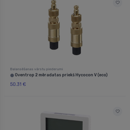
Balansēšanas vārstu piederumi
Oventrop 2 mēradatas priekš Hycocon V (eco)
⬤
50.31 €