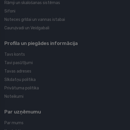
Rāmji un skalošanas sistēmas
Sifoni
Noteces grīdai un vannas istabai
Cauruļvadi un Veidgabali
Profila un piegādes informācija
Tavs konts
Tavi pasūtījumi
Tavas adreses
Sīkdatņu politika
Privātuma politika
Noteikumi
Par uzņēmumu
Par mums