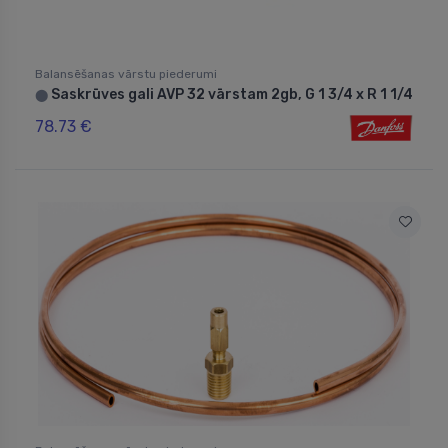
Balansēšanas vārstu piederumi
Saskrūves gali AVP 32 vārstam 2gb, G 1 3/4 x R 1 1/4
⬤
78.73 €