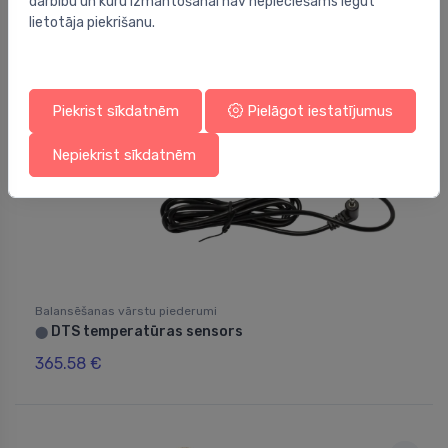
darbību un kuru izmantošanai nav nepieciešams iegūt
lietotāja piekrišanu.
Piekrist sīkdatnēm
Pielāgot iestatījumus
Nepiekrist sīkdatnēm
Balansēšanas vārstu piederumi
DTS temperatūras sensors
⬤
365.58 €