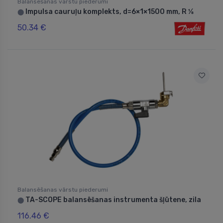
Balansēšanas vārstu piederumi
Impulsa cauruļu komplekts, d=6×1×1500 mm, R 1⁄8
⬤
50.34 €
Balansēšanas vārstu piederumi
TA-SCOPE balansēšanas instrumenta šļūtene, zila
⬤
116.46 €