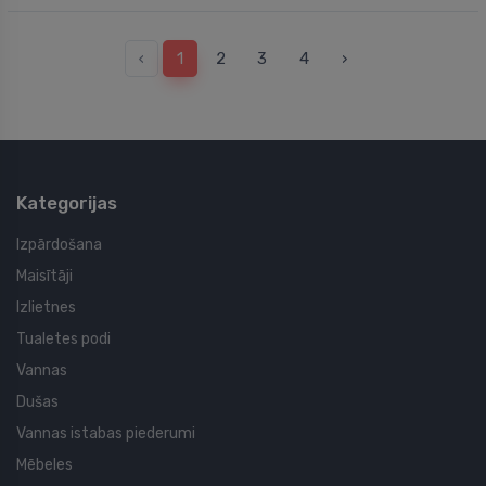
‹
1
2
3
4
›
Kategorijas
Izpārdošana
Maisītāji
Izlietnes
Tualetes podi
Vannas
Dušas
Vannas istabas piederumi
Mēbeles