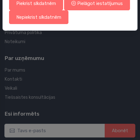
Piekrist sīkdatnēm
Pielāgot iestatījumus
Tavi pasūtījumi
Tavas adreses
Nepiekrist sīkdatnēm
Sīkdatņu politika
Privātuma politika
Noteikumi
Par uzņēmumu
Par mums
Kontakti
Veikali
Tiešsaistes konsultācijas
Esi informēts
Abonēt