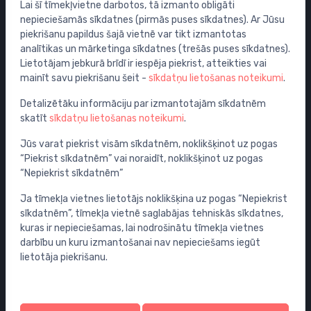
Lai šī tīmekļvietne darbotos, tā izmanto obligāti
Izpārdošana
nepieciešamās sīkdatnes (pirmās puses sīkdatnes). Ar Jūsu
piekrišanu papildus šajā vietnē var tikt izmantotas
Maisītāji
analītikas un mārketinga sīkdatnes (trešās puses sīkdatnes).
Izlietnes
Lietotājam jebkurā brīdī ir iespēja piekrist, atteikties vai
mainīt savu piekrišanu šeit -
sīkdatņu lietošanas noteikumi
.
Tualetes podi
Vannas
Detalizētāku informāciju par izmantotajām sīkdatnēm
skatīt
sīkdatņu lietošanas noteikumi
.
Dušas
Vannas istabas piederumi
Jūs varat piekrist visām sīkdatnēm, noklikšķinot uz pogas
“Piekrist sīkdatnēm” vai noraidīt, noklikšķinot uz pogas
Mēbeles
“Nepiekrist sīkdatnēm”
Rāmji un skalošanas sistēmas
Ja tīmekļa vietnes lietotājs noklikšķina uz pogas “Nepiekrist
Sifoni
sīkdatnēm”, tīmekļa vietnē saglabājas tehniskās sīkdatnes,
Noteces grīdai un vannas istabai
kuras ir nepieciešamas, lai nodrošinātu tīmekļa vietnes
Cauruļvadi un Veidgabali
darbību un kuru izmantošanai nav nepieciešams iegūt
lietotāja piekrišanu.
Profila un piegādes informācija
Tavs konts