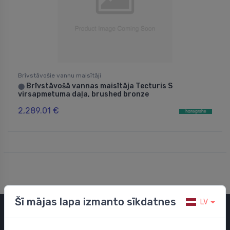
Brīvstāvošie vannu maisītāji
Brīvstāvošā vannas maisītāja Tecturis S
⬤
virsapmetuma daļa, brushed bronze
2,289.01 €
Šī mājas lapa izmanto sīkdatnes
LV
Kategorijas