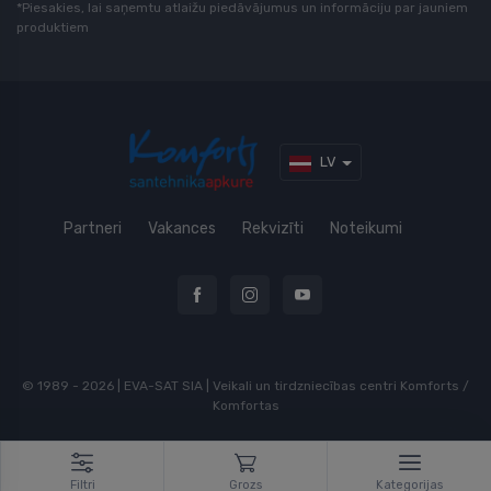
*Piesakies, lai saņemtu atlaižu piedāvājumus un informāciju par jauniem
produktiem
LV
Partneri
Vakances
Rekvizīti
Noteikumi
© 1989 - 2026 | EVA-SAT SIA | Veikali un tirdzniecības centri Komforts /
Komfortas
Filtri
Grozs
Kategorijas