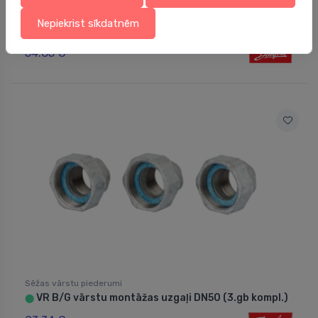
Sēžas vārstu piederumi
Nepiekrist sīkdatnēm
Adapteris VRG (jaunais)
⬤
54.85 €
Sēžas vārstu piederumi
VR B/G vārstu montāžas uzgaļi DN50 (3.gb kompl.)
⬤