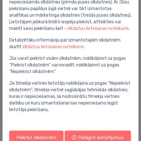
nepieciešamās sīkdatnes (pirmās puses sīkdatnes). Ar Jūsu
piekrišanu papildus šajā vietnē var tikt izmantotas
analītikas un mārketinga sīkdatnes (trešās puses sīkdatnes).
Sēžas vārstu piederumi
Lietotājam jebkurā brīdī ir iespēja piekrist, atteikties vai
VB2 vārsta blīvslēgs, DN15-50
⬤
mainīt savu piekrišanu šeit -
sīkdatņu lietošanas noteikumi
.
41.36 €
Detalizētāku informāciju par izmantotajām sīkdatnēm
skatīt
sīkdatņu lietošanas noteikumi
.
Jūs varat piekrist visām sīkdatnēm, noklikšķinot uz pogas
“Piekrist sīkdatnēm” vai noraidīt, noklikšķinot uz pogas
“Nepiekrist sīkdatnēm”
Ja tīmekļa vietnes lietotājs noklikšķina uz pogas “Nepiekrist
sīkdatnēm”, tīmekļa vietnē saglabājas tehniskās sīkdatnes,
kuras ir nepieciešamas, lai nodrošinātu tīmekļa vietnes
darbību un kuru izmantošanai nav nepieciešams iegūt
lietotāja piekrišanu.
Piekrist sīkdatnēm
Pielāgot iestatījumus