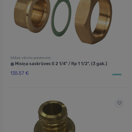
Sēžas vārstu piederumi
Misiņa saskrūves G 2 1/4" / Rp 1 1/2", (3 gab.)
⬤
135.57 €