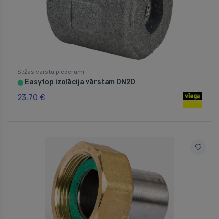
Sēžas vārstu piederumi
Easytop izolācija vārstam DN20
⬤
23.70 €