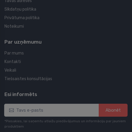
Tavas adreses
Sīkdatņu politika
Privātuma politika
Noteikumi
Par uzņēmumu
Par mums
Kontakti
Veikali
Tiešsaistes konsultācijas
Esi informēts
Abonēt
*Piesakies, lai saņemtu atlaižu piedāvājumus un informāciju par jauniem
produktiem