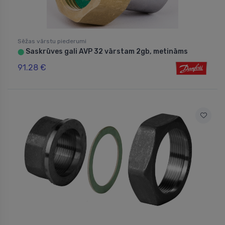
Sēžas vārstu piederumi
Saskrūves gali AVP 32 vārstam 2gb, metināms
⬤
91.28 €