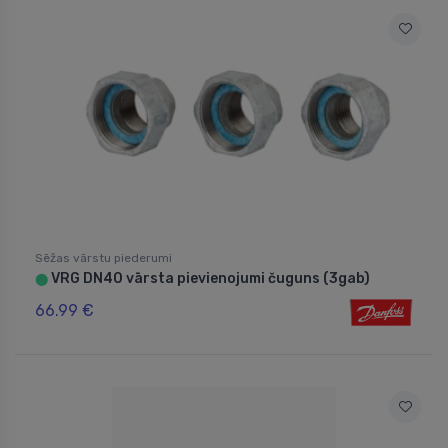
Sēžas vārstu piederumi
VRG DN40 vārsta pievienojumi čuguns (3gab)
⬤
66.99 €