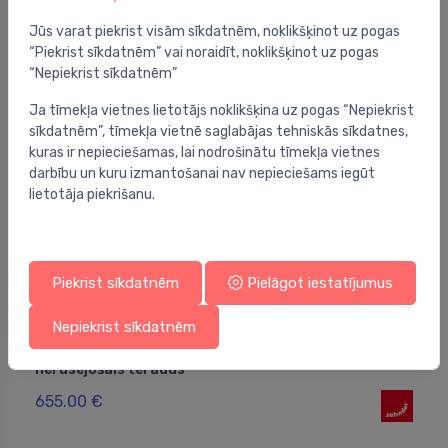
Jūs varat piekrist visām sīkdatnēm, noklikšķinot uz pogas
“Piekrist sīkdatnēm” vai noraidīt, noklikšķinot uz pogas
“Nepiekrist sīkdatnēm”
Ja tīmekļa vietnes lietotājs noklikšķina uz pogas “Nepiekrist
sīkdatnēm”, tīmekļa vietnē saglabājas tehniskās sīkdatnes,
kuras ir nepieciešamas, lai nodrošinātu tīmekļa vietnes
darbību un kuru izmantošanai nav nepieciešams iegūt
lietotāja piekrišanu.
Piekrist sīkdatnēm
Pielāgot iestatījumus
Nepiekrist sīkdatnēm
Recirkulācijas dvieļu žāvētāji
Dvieļu žāvētājs Stalox, 608x450 mm, spīdīgs
⬤
nerūsējošais tērauds
655.00 €