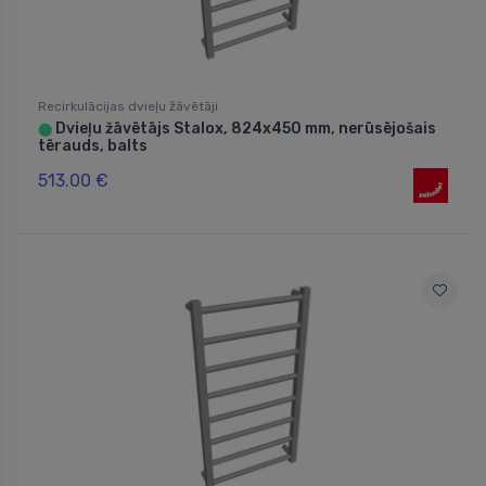
Recirkulācijas dvieļu žāvētāji
Dvieļu žāvētājs Stalox, 824x450 mm, nerūsējošais
⬤
tērauds, balts
513.00 €