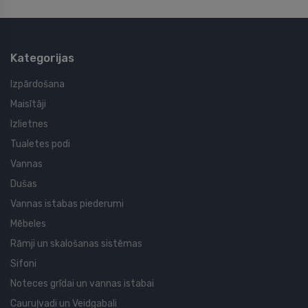
Kategorijas
Izpārdošana
Maisītāji
Izlietnes
Tualetes podi
Vannas
Dušas
Vannas istabas piederumi
Mēbeles
Rāmji un skalošanas sistēmas
Sifoni
Noteces grīdai un vannas istabai
Cauruļvadi un Veidgabali