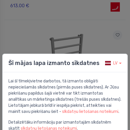
613.00 €
Šī mājas lapa izmanto sīkdatnes
LV
Lai šī tīmekļvietne darbotos, tā izmanto obligāti
nepieciešamās sīkdatnes (pirmās puses sīkdatnes). Ar Jūsu
piekrišanu papildus šajā vietnē var tikt izmantotas
analītikas un mārketinga sīkdatnes (trešās puses sīkdatnes).
Recirkulācijas dvieļu žāvētāji
Lietotājam jebkurā brīdī ir iespēja piekrist, atteikties vai
Dvieļu žāvētājs Stalox, 1040x450 mm, spīdīgs
⬤
mainīt savu piekrišanu šeit -
sīkdatņu lietošanas noteikumi
.
nerūsējošais tērauds
887.99 €
Detalizētāku informāciju par izmantotajām sīkdatnēm
skatīt
sīkdatņu lietošanas noteikumi
.