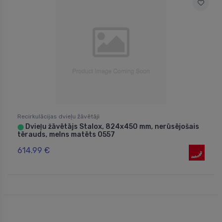
Recirkulācijas dvieļu žāvētāji
Dvieļu žāvētājs Stalox, 824x450 mm, nerūsējošais
⬤
tērauds, melns matēts 0557
614.99 €