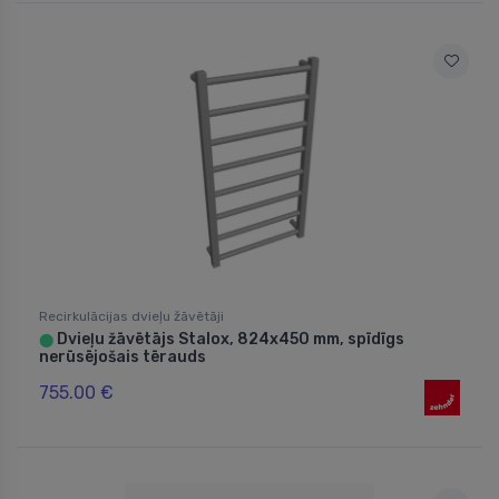
Recirkulācijas dvieļu žāvētāji
Dvieļu žāvētājs Stalox, 824x450 mm, spīdīgs
⬤
nerūsējošais tērauds
755.00 €