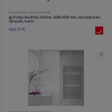
Recirkulācijas dvieļu žāvētāji
Dvieļu žāvētājs Stalox, 608x450 mm, nerūsējošais
⬤
tērauds, balts
460.01 €
Recirkulācijas dvieļu žāvētāji