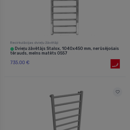
Recirkulācijas dvieļu žāvētāji
Dvieļu žāvētājs Stalox, 1040x450 mm, nerūsējošais
⬤
tērauds, melns matēts 0557
735.00 €