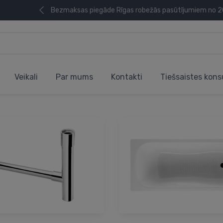
Bezmaksas piegāde Rīgas robežās pasūtījumiem no 
Veikali
Par mums
Kontakti
Tiešsaistes kons