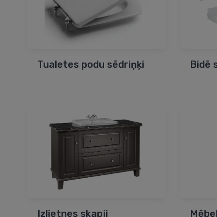
Tualetes podu sēdriņķi
Bidē 
Izlietnes skapji
Mēbeļ