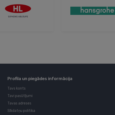
Profila un piegādes informācija
Tavs konts
Tavi pasūtījumi
Tavas adreses
Sīkdatņu politika