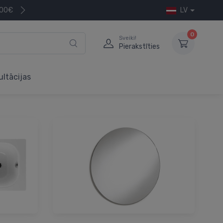
200€
LV
0
Sveiki!
Pierakstīties
ultācijas