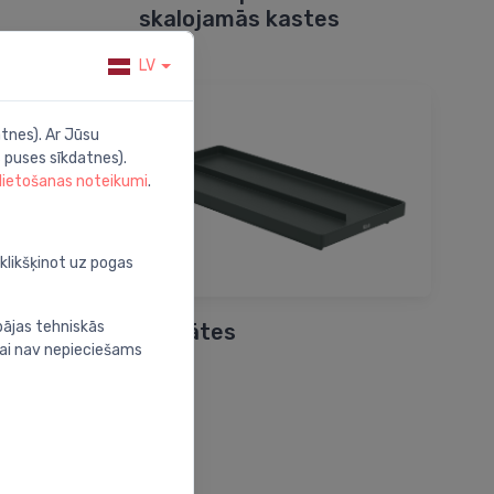
skalojamās kastes
LV
tnes). Ar Jūsu
 puses sīkdatnes).
 lietošanas noteikumi
.
oklikšķinot uz pogas
bājas tehniskās
n
Paplātes
nai nav nepieciešams