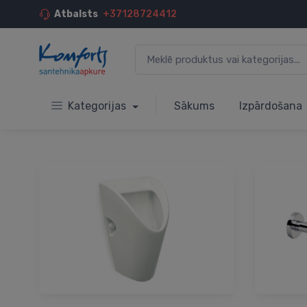
Atbalsts
+37128724412
Kategorijas
Sākums
Izpārdošana