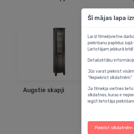
Šī mājas lapa i
Lai šī tīmekļvietne dar
piekrišanu papildus šajā
Lietotājam jebkurā brīdī 
Detalizētāku informāci
Jūs varat piekrist visām
“Nepiekrist sīkdatnēm”
Ja tīmekļa vietnes lieto
Augstie skapji
Bidē 
sīkdatnes, kuras ir nep
iegūt lietotāja piekrišan
Piekrist sīkdatnēm