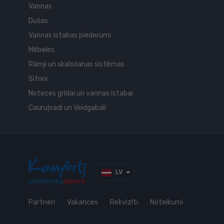
Vannas
Dušas
Vannas istabas piederumi
Mēbeles
Rāmji un skalošanas sistēmas
Sifoni
Noteces grīdai un vannas istabai
Cauruļvadi un Veidgabali
LV
Partneri
Vakances
Rekvizīti
Noteikumi