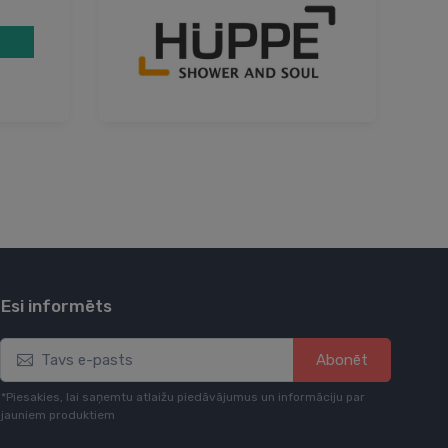
Esi informēts
Abonēt
*Piesakies, lai saņemtu atlaižu piedāvājumus un informāciju par
jauniem produktiem