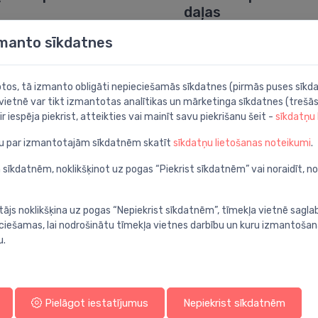
daļas
zmanto sīkdatnes
botos, tā izmanto obligāti nepieciešamās sīkdatnes (pirmās puses sīkda
 vietnē var tikt izmantotas analītikas un mārketinga sīkdatnes (trešās
ir iespēja piekrist, atteikties vai mainīt savu piekrišanu šeit -
sīkdatņu
ju par izmantotajām sīkdatnēm skatīt
sīkdatņu lietošanas noteikumi
.
 sīkdatnēm, noklikšķinot uz pogas “Piekrist sīkdatnēm” vai noraidīt, n
tājs noklikšķina uz pogas “Nepiekrist sīkdatnēm”, tīmekļa vietnē sagla
maisītāji
Piederumu trauki u
ieciešamas, lai nodrošinātu tīmekļa vietnes darbību un kuru izmantoša
kastes
u.
Iepērcies pēc ražotāja
Pielāgot iestatījumus
Nepiekrist sīkdatnēm