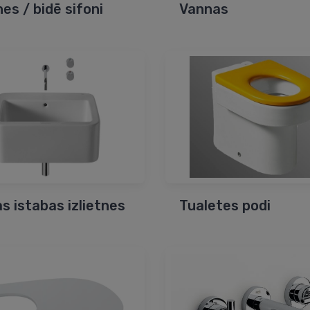
nes / bidē sifoni
Vannas
s istabas izlietnes
Tualetes podi