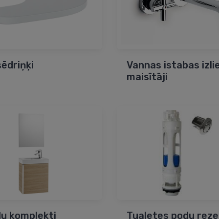
sēdriņķi
Vannas istabas izli
maisītāji
u komplekti
Tualetes podu reze