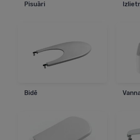
Pisuāri
Izliet
Bidē
Vanna