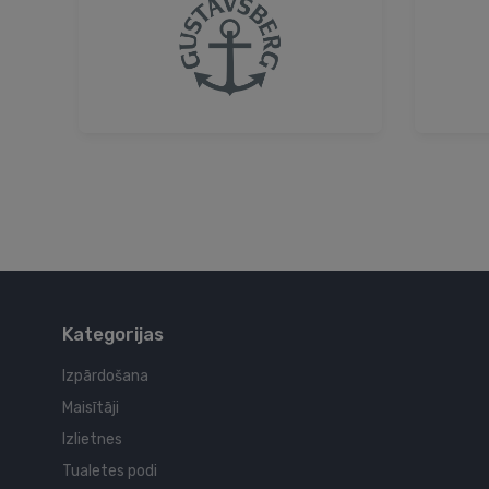
Kategorijas
Izpārdošana
Maisītāji
Izlietnes
Tualetes podi