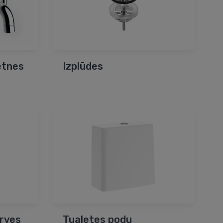
etnes
Izplūdes
rves
Tualetes podu