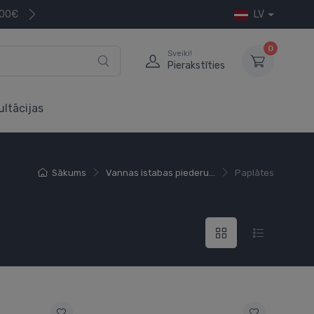
200€
LV
0
Sveiki!
Pierakstīties
ultācijas
Sākums
Vannas istabas piederu...
Paplātes