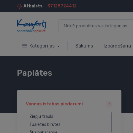
Atbalsts
+37128724412
Kategorijas
Sākums
Izpārdošana
Paplātes
Vannas istabas piederumi
Ziepju trauki
Tualetes birstes
Āķa pakaramie