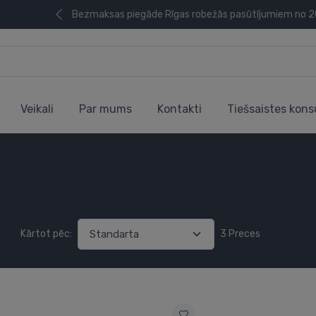
Bezmaksas piegāde Rīgas robežās pasūtījumiem no 
Veikali
Par mums
Kontakti
Tiešsaistes kons
Kārtot pēc:
3 Preces