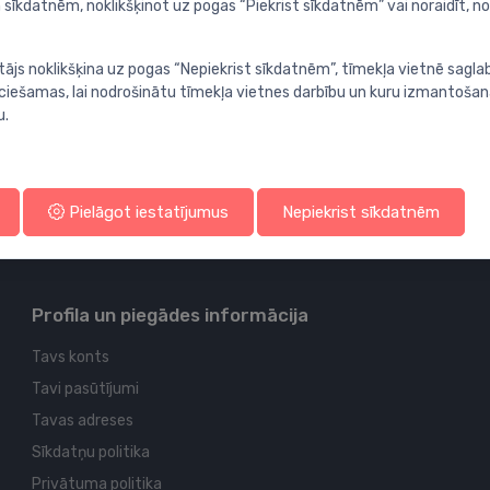
 sīkdatnēm, noklikšķinot uz pogas “Piekrist sīkdatnēm” vai noraidīt, n
tājs noklikšķina uz pogas “Nepiekrist sīkdatnēm”, tīmekļa vietnē sagla
ieciešamas, lai nodrošinātu tīmekļa vietnes darbību un kuru izmantoša
u.
Pielāgot iestatījumus
Nepiekrist sīkdatnēm
Profila un piegādes informācija
Tavs konts
Tavi pasūtījumi
Tavas adreses
Sīkdatņu politika
Privātuma politika