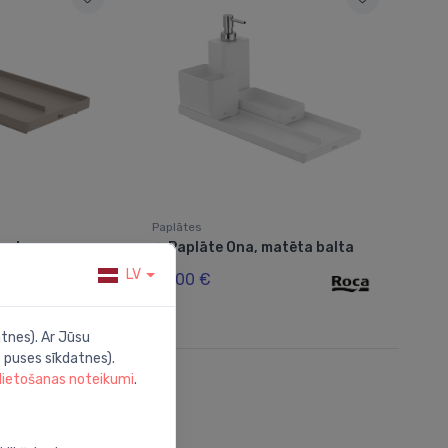
Paplātes
and grey
Paplāte Ona, matēta balta
⬤
LV
23.00 €
tnes). Ar Jūsu
 puses sīkdatnes).
 lietošanas noteikumi
.