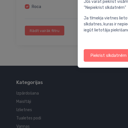
Lampas
Jūs varat piekrist visām
Roca
“Nepiekrist sīkdatnēm”
Piederumu komplekti vannas istabai
Sanitāro maisiņu turētāji
Ja tīmekļa vietnes lieto
sīkdatnes, kuras ir nep
Citi vannas istabas piederumi
iegūt lietotāja piekrišan
Rādīt vairāk filtru
Piekrist sīkdatnēm
Kategorijas
Izpārdošana
Maisītāji
Izlietnes
Tualetes podi
Vannas