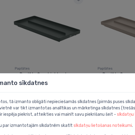
Paplātes
Paplātes
Paplāte Ona, highland green
Paplāte Ona, s
⬤
⬤
zmanto sīkdatnes
23.00 €
23.00 €
botos, tā izmanto obligāti nepieciešamās sīkdatnes (pirmās puses sīkda
 vietnē var tikt izmantotas analītikas un mārketinga sīkdatnes (trešās
ir iespēja piekrist, atteikties vai mainīt savu piekrišanu šeit -
sīkdatņu
ju par izmantotajām sīkdatnēm skatīt
sīkdatņu lietošanas noteikumi
.