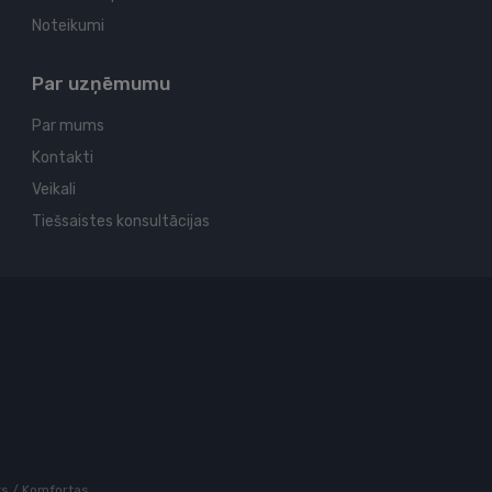
Noteikumi
Par uzņēmumu
Par mums
Kontakti
Veikali
Tiešsaistes konsultācijas
rts / Komfortas