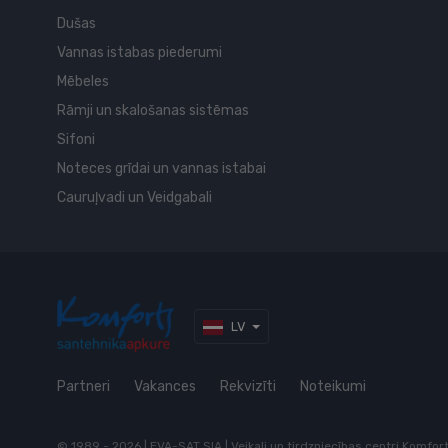
Dušas
Vannas istabas piederumi
Mēbeles
Rāmji un skalošanas sistēmas
Sifoni
Noteces grīdai un vannas istabai
Cauruļvadi un Veidgabali
LV
Partneri
Vakances
Rekvizīti
Noteikumi
© 1989 - 2026 | EVA-SAT SIA | Veikali un tirdzniecības centri Komfo