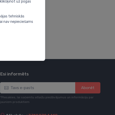
oklikšķinot uz pogas
bājas tehniskās
nai nav nepieciešams
Esi informēts
Abonēt
*Piesakies, lai saņemtu atlaižu piedāvājumus un informāciju par
jauniem produktiem