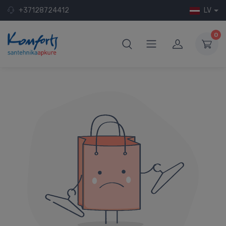
+37128724412
LV
0