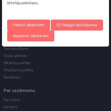
lietotāja piekrišanu.
Sifoni
Noteces grīdai un vannas istabai
Cauruļvadi un Veidgabali
Piekrist sīkdatnēm
Pielāgot iestatījumus
Profila un piegādes informācija
Nepiekrist sīkdatnēm
Tavs konts
Tavi pasūtījumi
Tavas adreses
Sīkdatņu politika
Privātuma politika
Noteikumi
Par uzņēmumu
Par mums
Kontakti