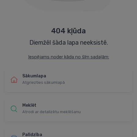
404 kļūda
Diemžēl šāda lapa neeksistē.
Iespējams noder kāda no šīm sadaļām:
Sākumlapa
Atgriezties sākumlapā
Meklēt
Atrodi ar detalizētu meklēšanu
Palīdzība