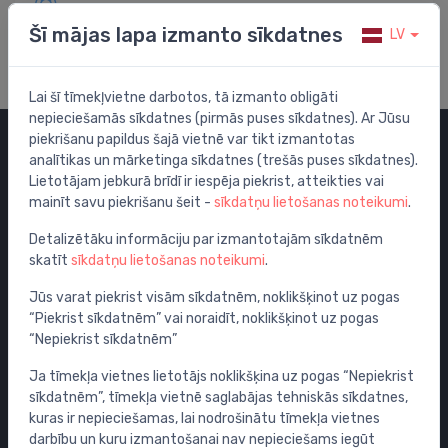
Apmeklē mūsu palīdzības centru
Šī mājas lapa izmanto sīkdatnes
LV
Lai šī tīmekļvietne darbotos, tā izmanto obligāti
nepieciešamās sīkdatnes (pirmās puses sīkdatnes). Ar Jūsu
piekrišanu papildus šajā vietnē var tikt izmantotas
analītikas un mārketinga sīkdatnes (trešās puses sīkdatnes).
Kategorijas
Lietotājam jebkurā brīdī ir iespēja piekrist, atteikties vai
mainīt savu piekrišanu šeit -
sīkdatņu lietošanas noteikumi
.
Izpārdošana
Maisītāji
Detalizētāku informāciju par izmantotajām sīkdatnēm
skatīt
sīkdatņu lietošanas noteikumi
.
Izlietnes
Tualetes podi
Jūs varat piekrist visām sīkdatnēm, noklikšķinot uz pogas
“Piekrist sīkdatnēm” vai noraidīt, noklikšķinot uz pogas
Vannas
“Nepiekrist sīkdatnēm”
Dušas
Ja tīmekļa vietnes lietotājs noklikšķina uz pogas “Nepiekrist
Vannas istabas piederumi
sīkdatnēm”, tīmekļa vietnē saglabājas tehniskās sīkdatnes,
Mēbeles
kuras ir nepieciešamas, lai nodrošinātu tīmekļa vietnes
Rāmji un skalošanas sistēmas
darbību un kuru izmantošanai nav nepieciešams iegūt