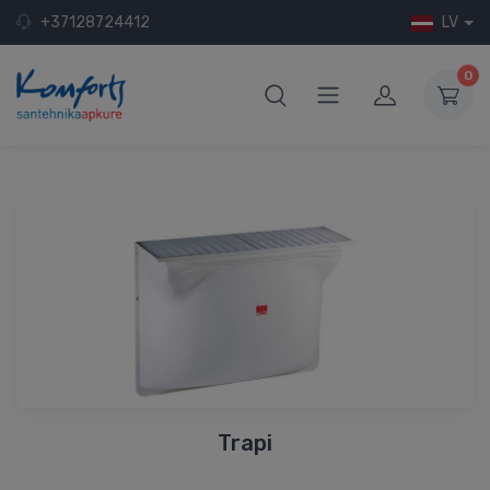
+37128724412
LV
0
Trapi