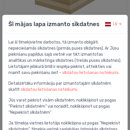
Šī mājas lapa izmanto sīkdatnes
LV
Punktveida notekas piederumi grīdai
un vannas istabai
Lai šī tīmekļvietne darbotos, tā izmanto obligāti
nepieciešamās sīkdatnes (pirmās puses sīkdatnes). Ar Jūsu
piekrišanu papildus šajā vietnē var tikt izmantotas
analītikas un mārketinga sīkdatnes (trešās puses sīkdatnes).
Lietotājam jebkurā brīdī ir iespēja piekrist, atteikties vai
mainīt savu piekrišanu šeit -
sīkdatņu lietošanas noteikumi
.
Detalizētāku informāciju par izmantotajām sīkdatnēm
skatīt
sīkdatņu lietošanas noteikumi
.
Jūs varat piekrist visām sīkdatnēm, noklikšķinot uz pogas
“Piekrist sīkdatnēm” vai noraidīt, noklikšķinot uz pogas
“Nepiekrist sīkdatnēm”
Kājslauķi lietus ūdens savākšanai
Ja tīmekļa vietnes lietotājs noklikšķina uz pogas “Nepiekrist
sīkdatnēm”, tīmekļa vietnē saglabājas tehniskās sīkdatnes,