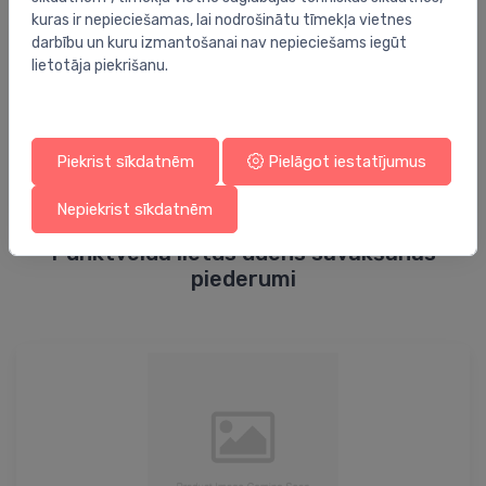
kuras ir nepieciešamas, lai nodrošinātu tīmekļa vietnes
darbību un kuru izmantošanai nav nepieciešams iegūt
lietotāja piekrišanu.
Piekrist sīkdatnēm
Pielāgot iestatījumus
Nepiekrist sīkdatnēm
Punktveida lietus ūdens savākšanas
piederumi