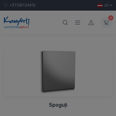
+37128724412
LV
0
Spoguļi