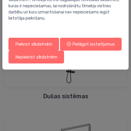
kuras ir nepieciešamas, lai nodrošinātu tīmekļa vietnes
darbību un kuru izmantošanai nav nepieciešams iegūt
Spoguļskapji
lietotāja piekrišanu.
Piekrist sīkdatnēm
Pielāgot iestatījumus
Nepiekrist sīkdatnēm
Dušas sistēmas