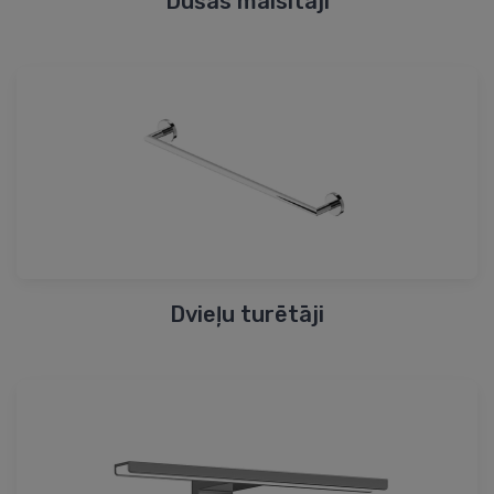
Dušas maisītāji
Dvieļu turētāji