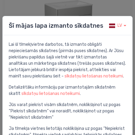
Šī mājas lapa izmanto sīkdatnes
LV
Lai šī tīmekļvietne darbotos, tā izmanto obligāti
nepieciešamās sīkdatnes (pirmās puses sīkdatnes). Ar Jūsu
piekrišanu papildus šajā vietnē var tikt izmantotas
Mēbeļu komplekti
analītikas un mārketinga sīkdatnes (trešās puses sīkdatnes).
Lietotājam jebkurā brīdī ir iespēja piekrist, atteikties vai
mainīt savu piekrišanu šeit -
sīkdatņu lietošanas noteikumi
.
Detalizētāku informāciju par izmantotajām sīkdatnēm
skatīt
sīkdatņu lietošanas noteikumi
.
Jūs varat piekrist visām sīkdatnēm, noklikšķinot uz pogas
“Piekrist sīkdatnēm” vai noraidīt, noklikšķinot uz pogas
“Nepiekrist sīkdatnēm”
Ja tīmekļa vietnes lietotājs noklikšķina uz pogas “Nepiekrist
sīkdatnēm”, tīmekļa vietnē saglabājas tehniskās sīkdatnes,