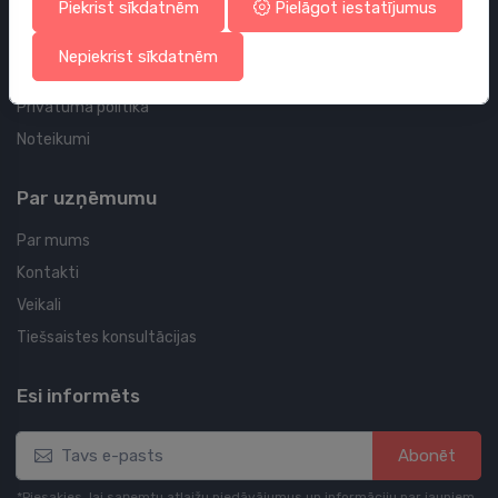
Piekrist sīkdatnēm
Pielāgot iestatījumus
Tavi pasūtījumi
Tavas adreses
Nepiekrist sīkdatnēm
Sīkdatņu politika
Privātuma politika
Noteikumi
Par uzņēmumu
Par mums
Kontakti
Veikali
Tiešsaistes konsultācijas
Esi informēts
Abonēt
*Piesakies, lai saņemtu atlaižu piedāvājumus un informāciju par jauniem