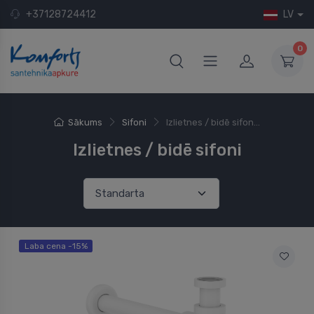
+37128724412
LV
0
Sākums
Sifoni
Izlietnes / bidē sifon...
Izlietnes / bidē sifoni
Laba cena -15%