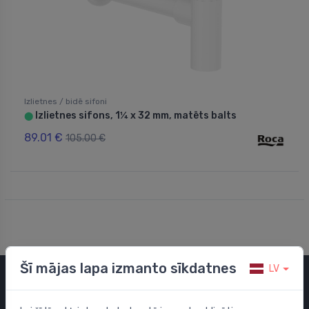
Izlietnes / bidē sifoni
Izlietnes sifons, 1¼ x 32 mm, matēts balts
⬤
89.01 €
105.00 €
Šī mājas lapa izmanto sīkdatnes
LV
Kategorijas