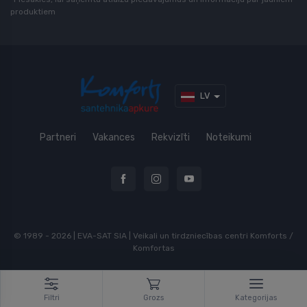
produktiem
LV
Partneri
Vakances
Rekvizīti
Noteikumi
© 1989 - 2026 | EVA-SAT SIA | Veikali un tirdzniecības centri Komforts /
Komfortas
Filtri
Grozs
Kategorijas