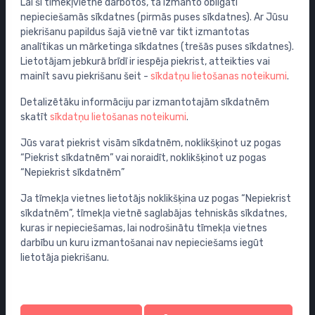
Lai šī tīmekļvietne darbotos, tā izmanto obligāti
Izpārdošana
nepieciešamās sīkdatnes (pirmās puses sīkdatnes). Ar Jūsu
piekrišanu papildus šajā vietnē var tikt izmantotas
Maisītāji
analītikas un mārketinga sīkdatnes (trešās puses sīkdatnes).
Izlietnes
Lietotājam jebkurā brīdī ir iespēja piekrist, atteikties vai
Tualetes podi
mainīt savu piekrišanu šeit -
sīkdatņu lietošanas noteikumi
.
Vannas
Detalizētāku informāciju par izmantotajām sīkdatnēm
Dušas
skatīt
sīkdatņu lietošanas noteikumi
.
Vannas istabas piederumi
Jūs varat piekrist visām sīkdatnēm, noklikšķinot uz pogas
Mēbeles
“Piekrist sīkdatnēm” vai noraidīt, noklikšķinot uz pogas
“Nepiekrist sīkdatnēm”
Rāmji un skalošanas sistēmas
Sifoni
Ja tīmekļa vietnes lietotājs noklikšķina uz pogas “Nepiekrist
sīkdatnēm”, tīmekļa vietnē saglabājas tehniskās sīkdatnes,
Noteces grīdai un vannas istabai
kuras ir nepieciešamas, lai nodrošinātu tīmekļa vietnes
Cauruļvadi un Veidgabali
darbību un kuru izmantošanai nav nepieciešams iegūt
lietotāja piekrišanu.
Profila un piegādes informācija
Tavs konts