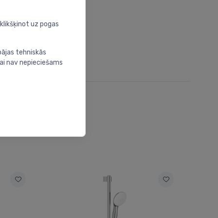
oklikšķinot uz pogas
bājas tehniskās
nai nav nepieciešams