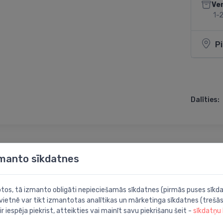
Ve
1-2
P
Dalīties:
zmanto sīkdatnes
botos, tā izmanto obligāti nepieciešamās sīkdatnes (pirmās puses sīkda
ļūtenes
 vietnē var tikt izmantotas analītikas un mārketinga sīkdatnes (trešās
ir iespēja piekrist, atteikties vai mainīt savu piekrišanu šeit -
sīkdatņu