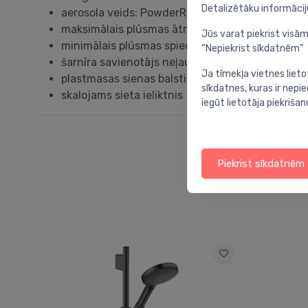
Detalizētāku informāci
aerosola veids: PowderRain
maksimālais plūsmas ātrums pie 3 bāriem: 13,5 l
Jūs varat piekrist visām
minimālais plūsmas spiediens: 1 bar
“Nepiekrist sīkdatnēm”
šarnīra savienotājs neļauj šļūtenei sapīties
Ja tīmekļa vietnes lieto
plastmasas sienas balsti
sīkdatnes, kuras ir nep
skalojams sieta ieliktnis
iegūt lietotāja piekrišan
Piekrist sīkdatnēm