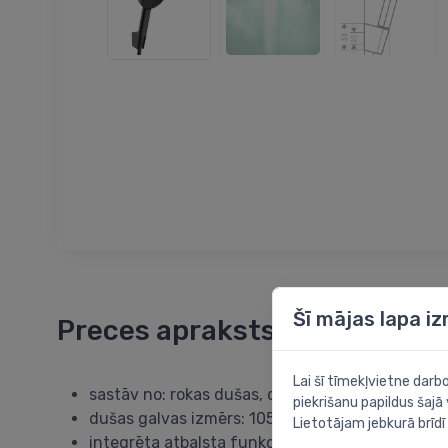
Šī mājas lapa i
Preces apraksts
Lai šī tīmekļvietne dar
sastāv no: rokas dušas, dušas turētāja, dušas š
piekrišanu papildus šajā
dušas galvas izmērs: 105 mm
Lietotājam jebkurā brīdī 
integrēta atbalsta funkcija