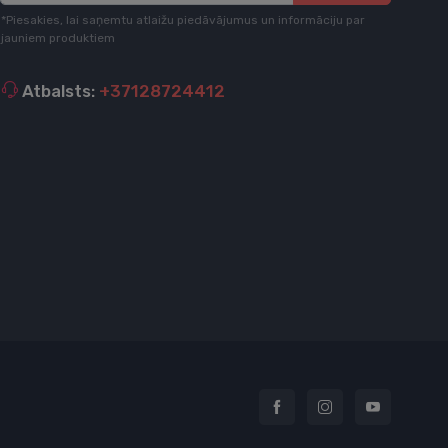
*Piesakies, lai saņemtu atlaižu piedāvājumus un informāciju par
jauniem produktiem
Atbalsts:
+37128724412