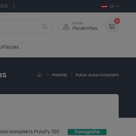
200€
LV
0
Sveiki!
Pierakstīties
ultācijas
ns
Maisītāji
Rokas dušas komplekti
šas komplekts Pulsify 105