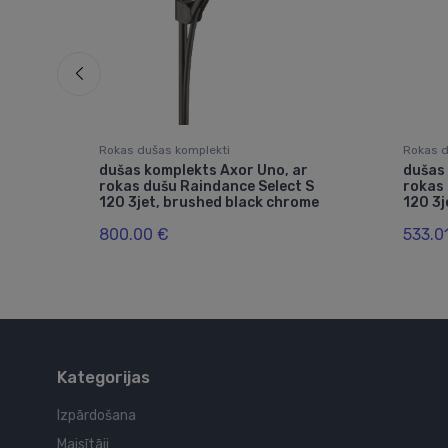
Rokas dušas komplekti
Rokas d
dušas komplekts Axor Uno, ar
dušas 
rokas dušu Raindance Select S
rokas 
oms
120 3jet, brushed black chrome
120 3j
800.00 €
533.0
Kategorijas
Izpārdošana
Maisītāji