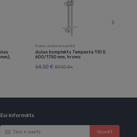
Rokas dušas komplekti
Roka
ušas
dušas komplekts Tempesta 110 II,
duš
 mm),
600/1750 mm, hroms
Var
l/m
64.00 €
89.00 €x
125
Esi informēts
Abonēt