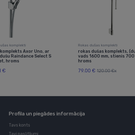
ušas komplekti
Rokas dušas komplekti
komplekts Axor Uno, ar
rokas dušas komplekts, (d
dušu Raindance Select S
vads 1600 mm, stienis 700
et, hroms
hroms
1 €
79.00 €
120.00 €x
Profila un piegādes informācija
Tavs konts
Tavi pasūtījumi