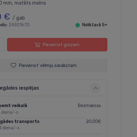
50 mm, matēts melns
0 €
/ gab
ods:
24301670
⬤
Noliktavā 5+
Pievienot grozam
Pievienot vēlmju sarakstam
iegādes iespējas
Bezmaksas
ņemt veikalā
 diena/-s
20.00€
egādes transports
4 diena/-s