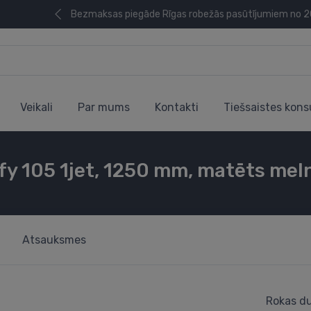
Bezmaksas piegāde Rīgas robežās pasūtījumiem no 
Veikali
Par mums
Kontakti
Tiešsaistes kons
fy 105 1jet, 1250 mm, matēts mel
Atsauksmes
Rokas du