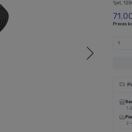
1jet, 12
71.0
Preces k
P
Sa
1-2
Pi
2-