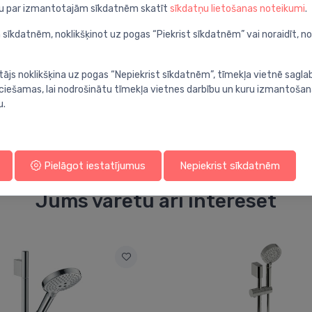
ju par izmantotajām sīkdatnēm skatīt
sīkdatņu lietošanas noteikumi
.
/min
 sīkdatnēm, noklikšķinot uz pogas “Piekrist sīkdatnēm” vai noraidīt, n
tājs noklikšķina uz pogas “Nepiekrist sīkdatnēm”, tīmekļa vietnē sagla
ieciešamas, lai nodrošinātu tīmekļa vietnes darbību un kuru izmantoša
u.
Pielāgot iestatījumus
Nepiekrist sīkdatnēm
Jums varētu arī interesēt