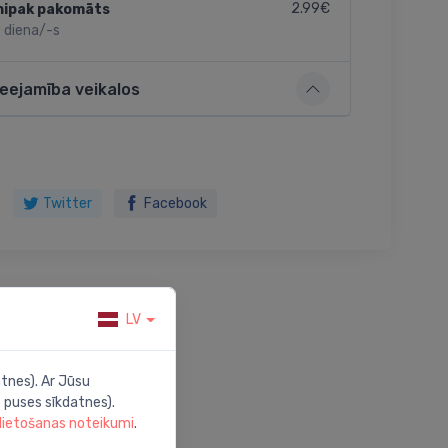
2.99€
nipak pakomāts
 diena/-s
ieejamība veikalos
Twitter
Facebook
LV
tnes). Ar Jūsu
 puses sīkdatnes).
 lietošanas noteikumi
.