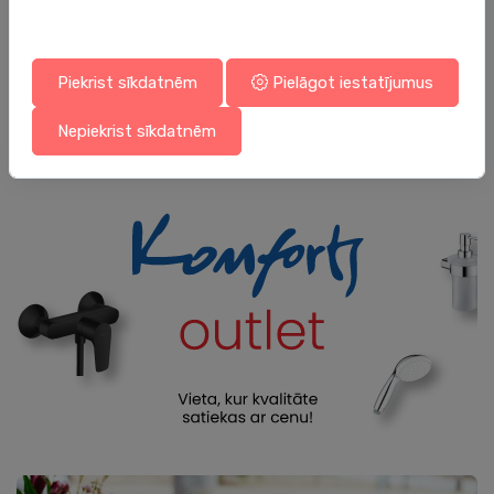
532.00 €
1,160.00 €
Piekrist sīkdatnēm
Pielāgot iestatījumus
Parādīt vairāk
Nepiekrist sīkdatnēm