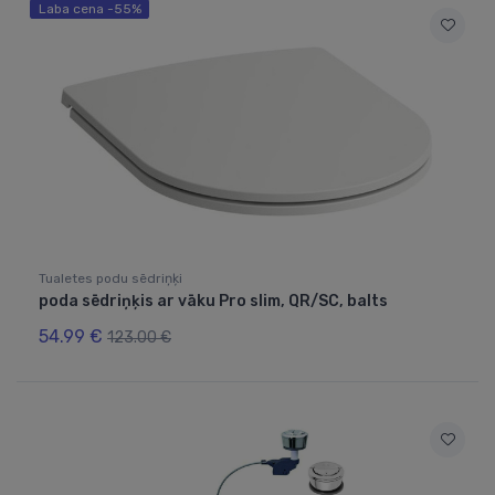
Laba cena -55%
Tualetes podu sēdriņķi
poda sēdriņķis ar vāku Pro slim, QR/SC, balts
54.99 €
123.00 €