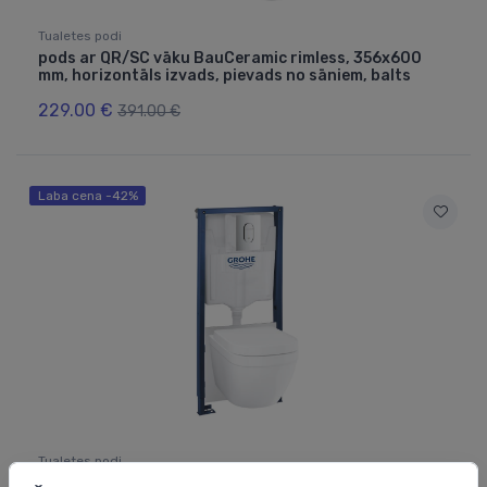
Tualetes podi
pods ar QR/SC vāku BauCeramic rimless, 356x600
mm, horizontāls izvads, pievads no sāniem, balts
229.00 €
391.00 €
Laba cena -42%
Tualetes podi
komplekts-pods ar SC vāku EuroCeramic Triple