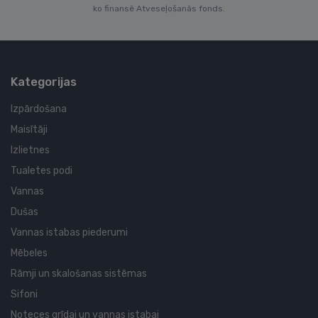
ko finansē Atveseļošanās fonds.
Kategorijas
Izpārdošana
Maisītāji
Izlietnes
Tualetes podi
Vannas
Dušas
Vannas istabas piederumi
Mēbeles
Rāmji un skalošanas sistēmas
Sifoni
Noteces grīdai un vannas istabai