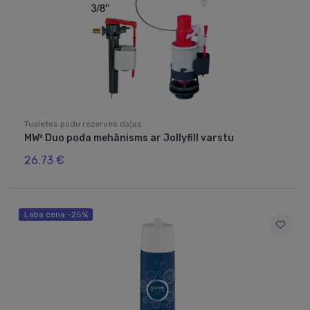
Tualetes podu rezerves daļas
MW² Duo poda mehānisms ar Jollyfill varstu
26.73 €
Laba cena -25%