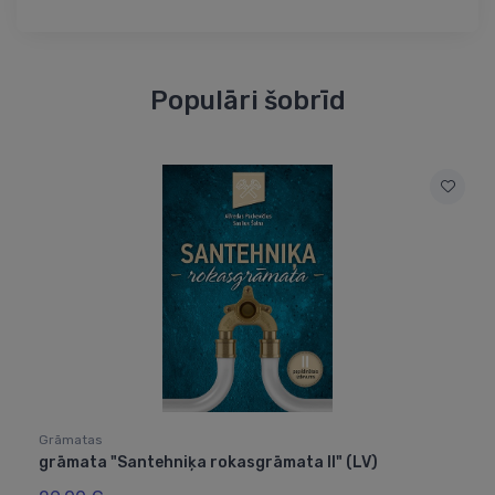
Populāri šobrīd
Grāmatas
grāmata "Santehniķa rokasgrāmata II" (LV)