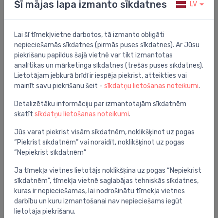
Šī mājas lapa izmanto sīkdatnes
LV
Vortex, rāmis, taustiņš Arena Cosmo,
stiprinājumi,blīve
499.00 €
862.00 €
Lai šī tīmekļvietne darbotos, tā izmanto obligāti
nepieciešamās sīkdatnes (pirmās puses sīkdatnes). Ar Jūsu
piekrišanu papildus šajā vietnē var tikt izmantotas
analītikas un mārketinga sīkdatnes (trešās puses sīkdatnes).
Laba cena -54%
Lietotājam jebkurā brīdī ir iespēja piekrist, atteikties vai
mainīt savu piekrišanu šeit -
sīkdatņu lietošanas noteikumi
.
Detalizētāku informāciju par izmantotajām sīkdatnēm
skatīt
sīkdatņu lietošanas noteikumi
.
Jūs varat piekrist visām sīkdatnēm, noklikšķinot uz pogas
“Piekrist sīkdatnēm” vai noraidīt, noklikšķinot uz pogas
“Nepiekrist sīkdatnēm”
Ja tīmekļa vietnes lietotājs noklikšķina uz pogas “Nepiekrist
sīkdatnēm”, tīmekļa vietnē saglabājas tehniskās sīkdatnes,
Tualetes podi
kuras ir nepieciešamas, lai nodrošinātu tīmekļa vietnes
komplekts-pods ar QR/SC vāku Architectura TF[e3],
darbību un kuru izmantošanai nav nepieciešams iegūt
rāmis ViConnect, taustiņš (balts)
lietotāja piekrišanu.