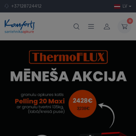
+37128724412
LV
0