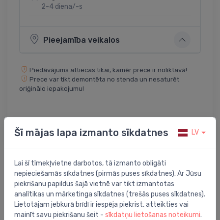
2-4 diena/-s
Pieejamība veikalos
Piedāvājums attiecas tikai, kamēr prece ir noliktavā!
Prece var tikt demontēta no stenda un nesaturēt
oriģinālo iepakojumu!
Dalīties:
Twitter
Facebook
Šī mājas lapa izmanto sīkdatnes
LV
Lai šī tīmekļvietne darbotos, tā izmanto obligāti
nepieciešamās sīkdatnes (pirmās puses sīkdatnes). Ar Jūsu
Preces apraksts
piekrišanu papildus šajā vietnē var tikt izmantotas
analītikas un mārketinga sīkdatnes (trešās puses sīkdatnes).
pods ar QR/SC vāku BauCeramic rimless, 356x600 mm,
Lietotājam jebkurā brīdī ir iespēja piekrist, atteikties vai
horizontāls izvads, pievads no sāniem, balts
mainīt savu piekrišanu šeit -
sīkdatņu lietošanas noteikumi
.