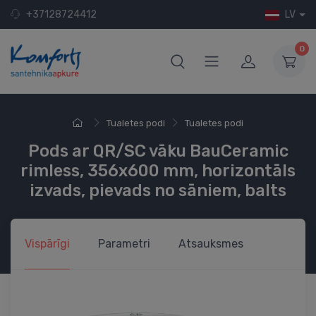
+37128724412
LV
0
Tualetes podi
Tualetes podi
Pods ar QR/SC vāku BauCeramic
rimless, 356x600 mm, horizontāls
izvads, pievads no sāniem, balts
Vispārīgi
Parametri
Atsauksmes