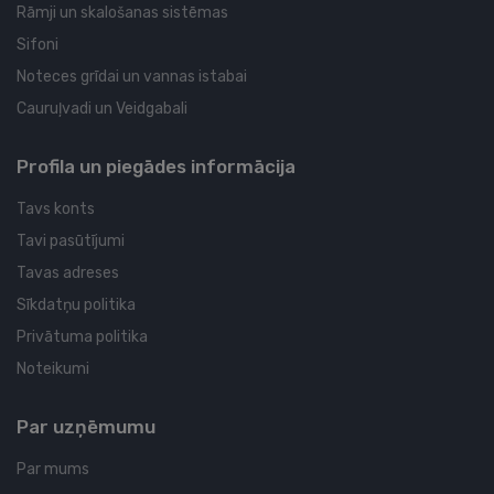
Rāmji un skalošanas sistēmas
Sifoni
Noteces grīdai un vannas istabai
Cauruļvadi un Veidgabali
Profila un piegādes informācija
Tavs konts
Tavi pasūtījumi
Tavas adreses
Sīkdatņu politika
Privātuma politika
Noteikumi
Par uzņēmumu
Par mums