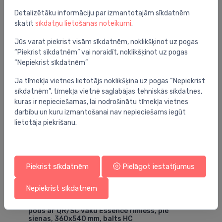
Detalizētāku informāciju par izmantotajām sīkdatnēm
skatīt
sīkdatņu lietošanas noteikumi
.
Jūs varat piekrist visām sīkdatnēm, noklikšķinot uz pogas
Jums varētu arī interesēt
“Piekrist sīkdatnēm” vai noraidīt, noklikšķinot uz pogas
“Nepiekrist sīkdatnēm”
Ja tīmekļa vietnes lietotājs noklikšķina uz pogas “Nepiekrist
sīkdatnēm”, tīmekļa vietnē saglabājas tehniskās sīkdatnes,
kuras ir nepieciešamas, lai nodrošinātu tīmekļa vietnes
darbību un kuru izmantošanai nav nepieciešams iegūt
lietotāja piekrišanu.
Piekrist sīkdatnēm
Pielāgot iestatījumus
Nepiekrist sīkdatnēm
Tualetes podi
Tu
pods ar QR/SC vāku Essence rimless, pie
po
sienas, 360x540 mm, balts HC
36