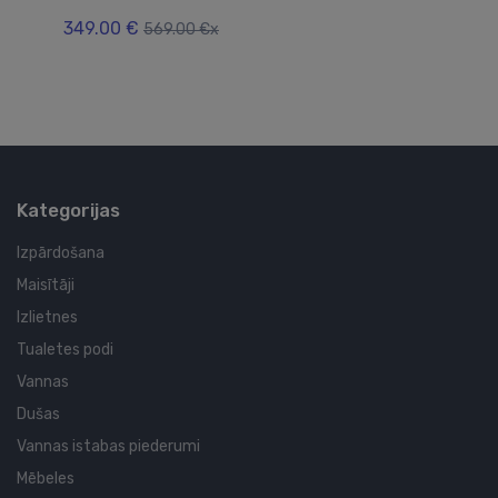
sā
349.00 €
569.00 €x
36
Kategorijas
Izpārdošana
Maisītāji
Izlietnes
Tualetes podi
Vannas
Dušas
Vannas istabas piederumi
Mēbeles