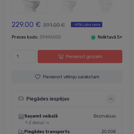
229.00 €
391.00 €
-41% Laba cena
Preces kods:
39496000
⬤
Noliktavā 5+
Pievienot grozam
Pievienot vēlmju sarakstam
Piegādes iespējas
Bezmaksas
Saņemt veikalā
1-2 diena/-s
20.00€
Piegādes transports