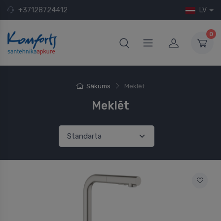
+37128724412
LV
0
Sākums
Meklēt
Meklēt