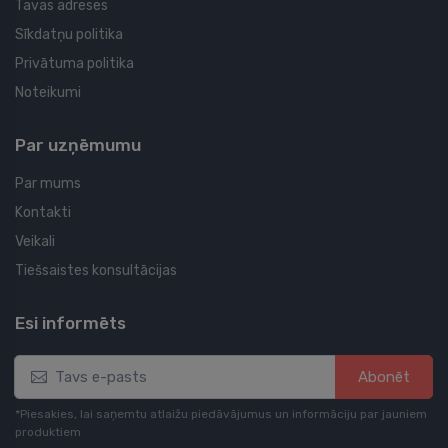
Tavas adreses
Sīkdatņu politika
Privātuma politika
Noteikumi
Par uzņēmumu
Par mums
Kontakti
Veikali
Tiešsaistes konsultācijas
Esi informēts
Abonēt
*Piesakies, lai saņemtu atlaižu piedāvājumus un informāciju par jauniem
produktiem