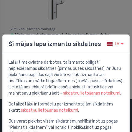
Virtuves izlietnes maisītāji
Virtuves izlietnes maisītājs ar izvelkamu dušu
⬤
Essence, hroms
Šī mājas lapa izmanto sīkdatnes
LV
502.00 €
Lai šī tīmekļvietne darbotos, tā izmanto obligāti
nepieciešamās sīkdatnes (pirmās puses sīkdatnes). Ar Jūsu
piekrišanu papildus šajā vietnē var tikt izmantotas
analītikas un mārketinga sīkdatnes (trešās puses sīkdatnes).
Lietotājam jebkurā brīdī ir iespēja piekrist, atteikties vai
mainīt savu piekrišanu šeit -
sīkdatņu lietošanas noteikumi
.
Detalizētāku informāciju par izmantotajām sīkdatnēm
skatīt
sīkdatņu lietošanas noteikumi
.
Kategorijas
Jūs varat piekrist visām sīkdatnēm, noklikšķinot uz pogas
“Piekrist sīkdatnēm” vai noraidīt, noklikšķinot uz pogas
Izpārdošana