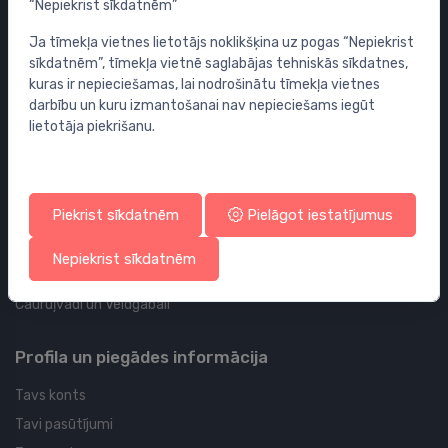
“Nepiekrist sīkdatnēm”
Maisītāji
Ja tīmekļa vietnes lietotājs noklikšķina uz pogas “Nepiekrist
Izlietnes
sīkdatnēm”, tīmekļa vietnē saglabājas tehniskās sīkdatnes,
Tualetes podi
kuras ir nepieciešamas, lai nodrošinātu tīmekļa vietnes
Vannas
darbību un kuru izmantošanai nav nepieciešams iegūt
lietotāja piekrišanu.
Dušas
Vannas istabas piederumi
Mēbeles
Piekrist sīkdatnēm
Pielāgot iestatījumus
Rāmji un skalošanas sistēmas
Sifoni
Nepiekrist sīkdatnēm
Noteces grīdai un vannas istabai
Cauruļvadi un Veidgabali
Profila un piegādes informācija
Tavs konts
Tavi pasūtījumi