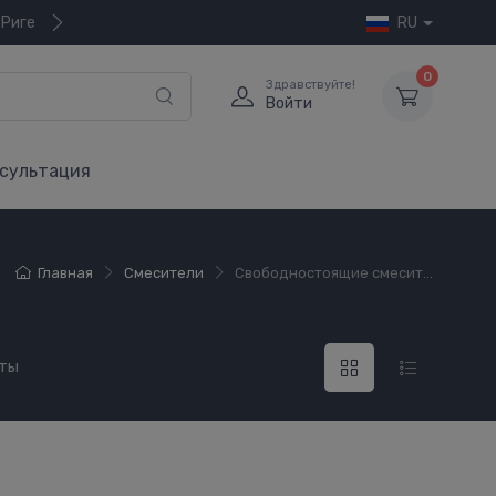
 Риге
RU
0
Здравствуйте!
Войти
сультация
Главная
Смесители
Свободностоящие смесит...
кты