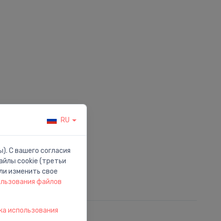
RU
). С вашего согласия
йлы cookie (третьи
ли изменить свое
ользования файлов
ка использования