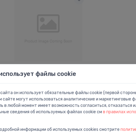
Свободностоящие смесители для
использует файлы cookie
ванны
Brīvstāvošā vannas
⬤
maisītāja Tecturis S
virsapmetuma daļa, brushed
сайта он использует обязательные файлы cookie (первой стороны
bronze
м сайте могут использоваться аналитические и маркетинговые фа
2,289.01 €
ль в любой момент имеет возможность согласиться, отказаться и
ьные сведения об используемых файлах cookie см
в правилах исп
подробной информации об используемых cookies смотрите
полити