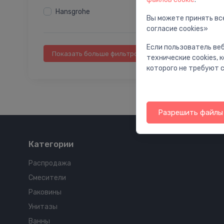
фильтром/ для фильтра
Hansgrohe
Держатели для душа
Вы можете принять все
согласие cookies»
Шланговые подключения
Дозаторы для писсуара
Если пользователь веб
Показать больше фильтров
Универсальные смесители
технические cookies,
которого не требуют с
Кронштейны для верхнего душа
Комплект смесителей
Комплектующие
Принадлежности для комплектов
Разрешить файлы 
кухонных смесителей
Боковой душ(форсунки)
Категории
WC дозаторы
Питьевые фонтаны
Распродажа
Свободностоящие смесители для
Смесители
ванны
Раковины
Унитазы
Ванны