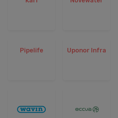
Kari
Novewater
Pipelife
Uponor Infra